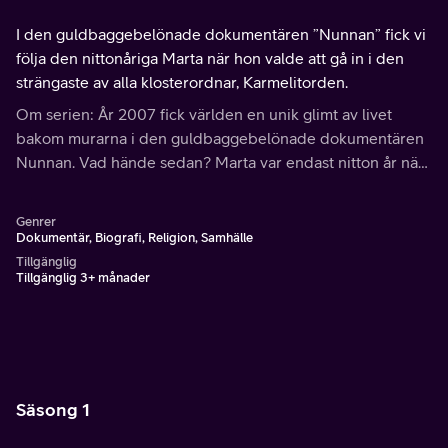
I den guldbaggebelönade dokumentären ”Nunnan” fick vi
följa den nittonåriga Marta när hon valde att gå in i den
strängaste av alla klosterordnar, Karmelitorden.
Om serien: År 2007 fick världen en unik glimt av livet
bakom murarna i den guldbaggebelönade dokumentären
Nunnan. Vad hände sedan? Marta var endast nitton år när
hon valde att gå in i den strängaste av alla klosterordnar,
Karmelitorden.
Genrer
Dokumentär, Biografi, Religion, Samhälle
Tillgänglig
Tillgänglig 3+ månader
Säsong 1