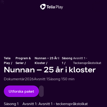
Viktigt meddelande
Telia
Program &
Nunnan – 25 År I
Säsong
Avsnitt 1 -
Play
Serier
Kloster
1
Teckenspråkstolkat
Nunnan – 25 år i kloster
Dokumentär
2026
Avsnitt 1
Säsong 1
50 min
Utforska paket
Säsong 1
Avsnitt 1: Avsnitt 1 - teckenspråkstolkat