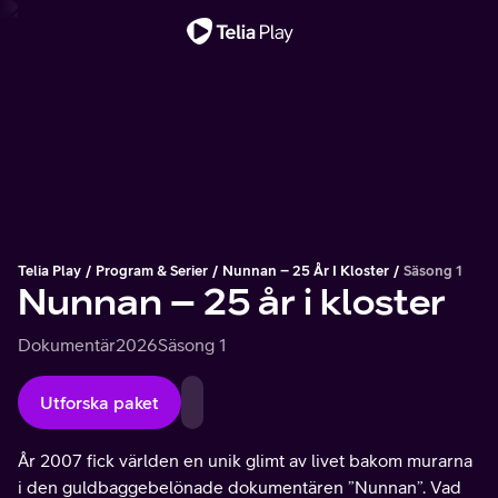
Viktigt meddelande
Telia Play
Program & Serier
Nunnan – 25 År I Kloster
Säsong 1
Nunnan – 25 år i kloster
Dokumentär
2026
Säsong 1
Utforska paket
År 2007 fick världen en unik glimt av livet bakom murarna
i den guldbaggebelönade dokumentären ”Nunnan”. Vad