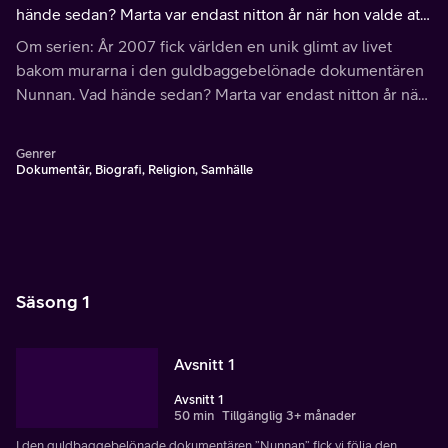
hände sedan? Marta var endast nitton år när hon valde att
gå in i den strängaste av alla klosterordnar, Karmelitorden.
Om serien: År 2007 fick världen en unik glimt av livet
bakom murarna i den guldbaggebelönade dokumentären
Nunnan. Vad hände sedan? Marta var endast nitton år när
hon valde att gå in i den strängaste av alla klosterordnar,
Karmelitorden.
Genrer
Dokumentär, Biografi, Religion, Samhälle
Säsong 1
Avsnitt 1
Avsnitt 1
50 min
Tillgänglig 3+ månader
I den guldbaggebelönade dokumentären ”Nunnan” fick vi följa den