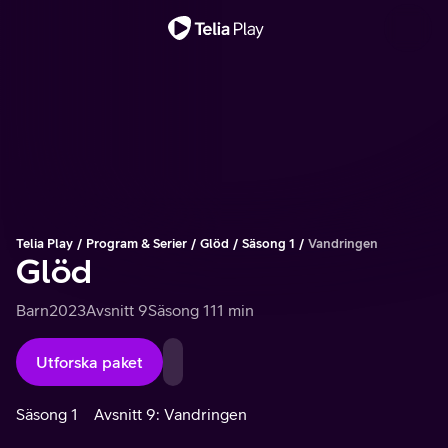
Viktigt meddelande
Telia Play
Program & Serier
Glöd
Säsong 1
Vandringen
Glöd
Barn
2023
Avsnitt 9
Säsong 1
11 min
Utforska paket
Säsong 1
Avsnitt 9: Vandringen