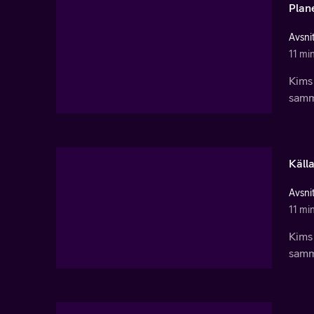
Plan
Avsnit
11 mi
Kims
samma
Käll
Avsnit
11 mi
Kims
samma