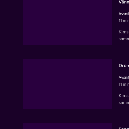
Vänn
Avsnit
11 mi
Kims
samma
Drö
Avsnit
11 mi
Kims
samma