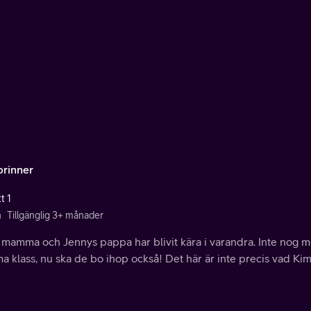
brinner
t 1
n
Tillgänglig 3+ månader
 mamma och Jennys pappa har blivit kära i varandra. Inte nog m
 klass, nu ska de bo ihop också! Det här är inte precis vad Kim