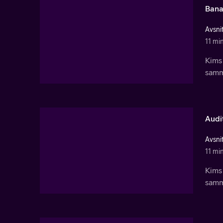
Bana
Avsnit
11 mi
Kims
samma
Audi
Avsnit
11 mi
Kims
samma