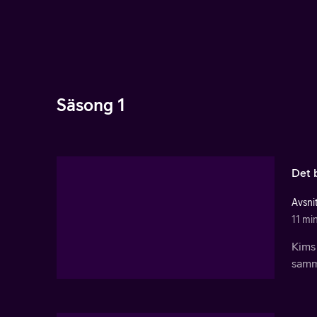
Säsong 1
Det 
Avsnit
11 mi
Kims
samma