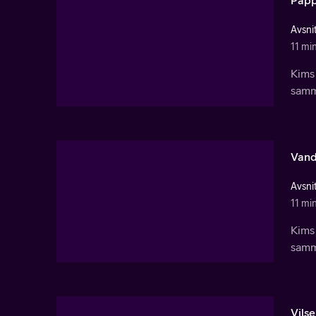
Pap
Avsnit
11 mi
Kims
samma
Vand
Avsnit
11 mi
Kims
samma
Vilse