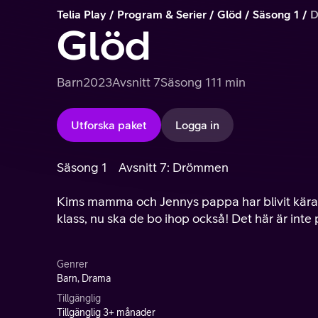
Telia Play
Program & Serier
Glöd
Säsong 1
D
Glöd
Barn
2023
Avsnitt 7
Säsong 1
11 min
Utforska paket
Logga in
Säsong 1
Avsnitt 7: Drömmen
Kims mamma och Jennys pappa har blivit kära 
klass, nu ska de bo ihop också! Det här är inte
Genrer
Barn, Drama
Tillgänglig
Tillgänglig 3+ månader