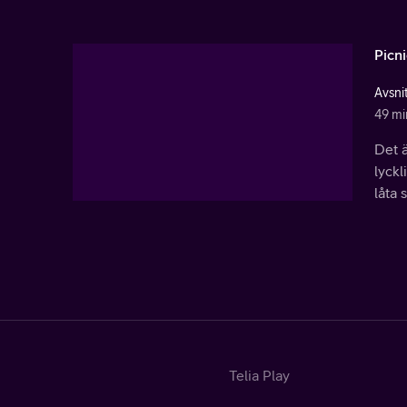
Picn
Avsnit
49 mi
Det ä
lyckl
låta 
Telia Play
Start