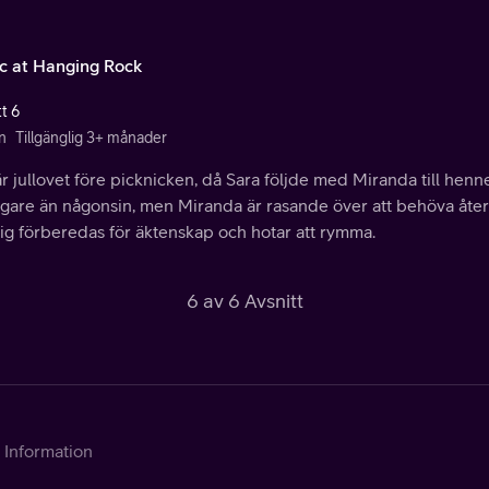
ic at Hanging Rock
t 6
n
Tillgänglig 3+ månader
r jullovet före picknicken, då Sara följde med Miranda till henne
igare än någonsin, men Miranda är rasande över att behöva återvä
sig förberedas för äktenskap och hotar att rymma.
6 av 6 Avsnitt
Information
Kontakta Telia