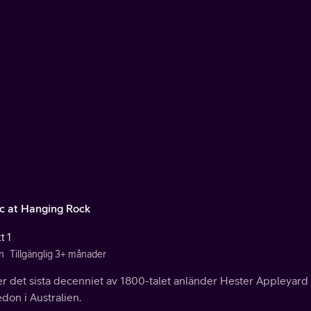
ic at Hanging Rock
t 1
n
Tillgänglig 3+ månader
 det sista decenniet av 1800-talet anländer Hester Appleyard – 
don i Australien.