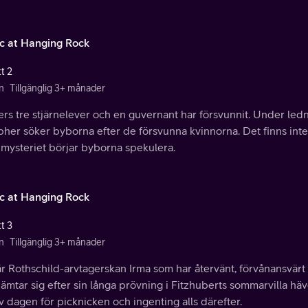
ic at Hanging Rock
t 2
n
Tillgänglig 3+ månader
rs tre stjärnelever och en guvernant har försvunnit. Under led
er söker byborna efter de försvunna kvinnorna. Det finns inte 
 mysteriet börjar byborna spekulera.
ic at Hanging Rock
t 3
n
Tillgänglig 3+ månader
är Rothschild-arvtagerskan Irma som har återvänt, förvånansvä
ämtar sig efter sin långa prövning i Fitzhuberts sommarvilla h
av dagen för picknicken och ingenting alls därefter.