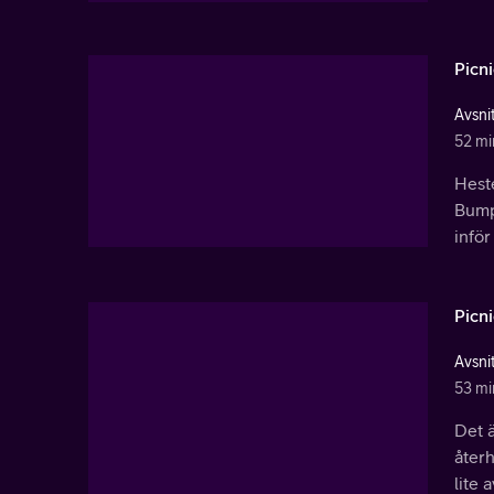
Picn
Avsnit
52 mi
Heste
Bumph
inför
Picn
Avsnit
53 mi
Det 
återh
lite 