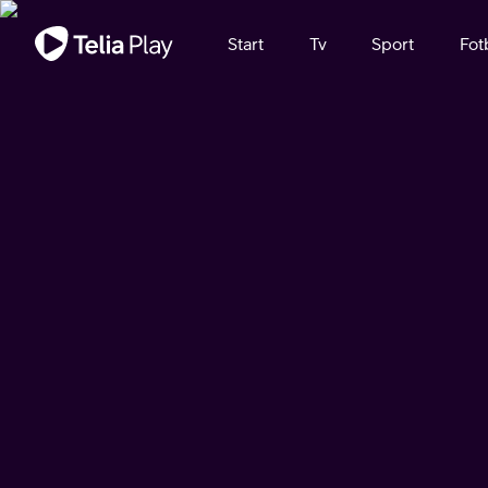
Viktigt meddelande
Start
Tv
Sport
Fot