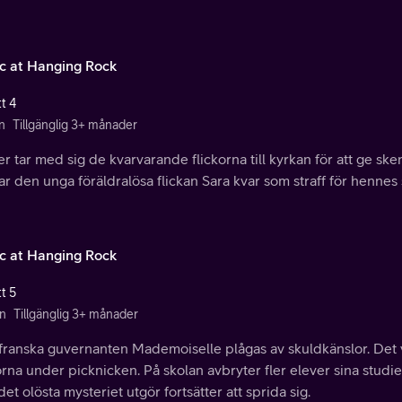
ic at Hanging Rock
t 4
n
Tillgänglig 3+ månader
r tar med sig de kvarvarande flickorna till kyrkan för att ge sken
r den unga föräldralösa flickan Sara kvar som straff för hennes 
ic at Hanging Rock
t 5
n
Tillgänglig 3+ månader
franska guvernanten Mademoiselle plågas av skuldkänslor. Det 
orna under picknicken. På skolan avbryter fler elever sina studi
et olösta mysteriet utgör fortsätter att sprida sig.