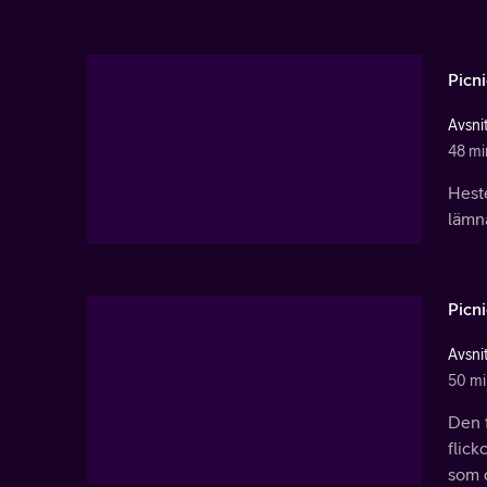
Picn
Avsnit
48 mi
Heste
lämna
Picn
Avsnit
50 mi
Den 
flick
som d