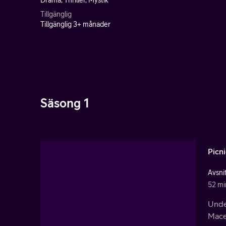
Drama, Thriller, Mystik
Tillgänglig
Tillgänglig 3+ månader
Säsong 1
Picn
Avsnit
52 mi
Under
Mace