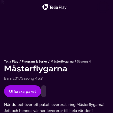
Viktigt meddelande
Telia Play
Program & Serier
Mästerflygarna
Säsong 4
Mästerflygarna
Barn
2017
Säsong 4
5.9
Utforska paket
När du behöver ett paket levererat, ring Mästerflygarna!
Jett och hennes vänner levererar till hela världen!