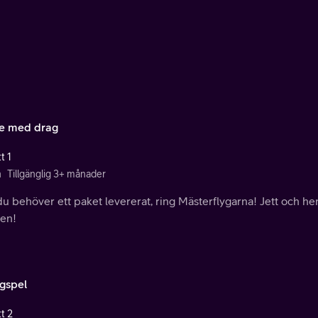
e med drag
t 1
n
Tillgänglig 3+ månader
u behöver ett paket levererat, ring Mästerflygarna! Jett och hen
den!
gspel
t 2