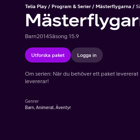
Telia Play
Program & Serier
Mästerflygarna
S
Mästerflyga
Barn
2014
Säsong 1
5.9
Utforska paket
Logga in
Om serien: När du behöver ett paket levererat
levererar!
Genrer
Barn, Animerat, Äventyr