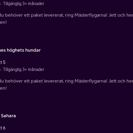
n
Tillgänglig 3+ månader
u behöver ett paket levererat, ring Mästerflygarna! Jett och hen
den!
es höghets hundar
t 5
n
Tillgänglig 3+ månader
u behöver ett paket levererat, ring Mästerflygarna! Jett och hen
den!
i Sahara
t 6