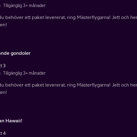
n
Tillgänglig 3+ månader
u behöver ett paket levererat, ring Mästerflygarna! Jett och hen
den!
ande gondoler
t 3
n
Tillgänglig 3+ månader
u behöver ett paket levererat, ring Mästerflygarna! Jett och hen
den!
an Hawaii!
t 4