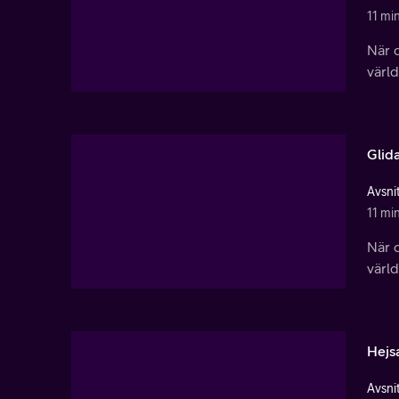
11 mi
När d
värl
Glid
Avsnit
11 mi
När d
värl
Hejs
Avsnit