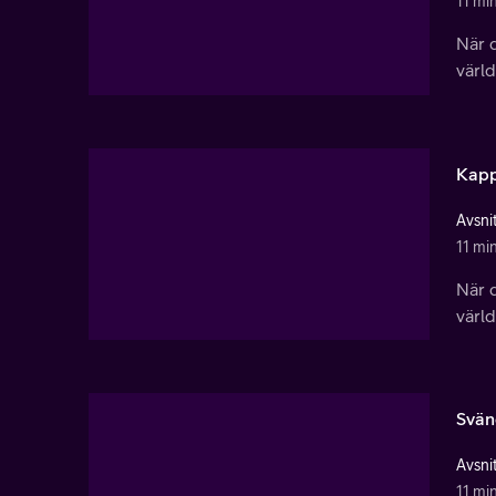
11 mi
När d
värl
Kapp
Avsnit
11 mi
När d
värl
Svän
Avsnit
11 mi