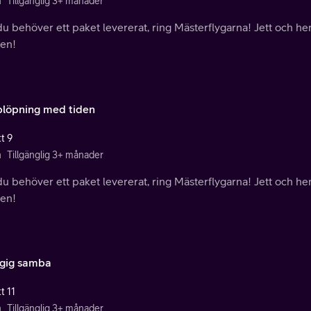
n
Tillgänglig 3+ månader
u behöver ett paket levererat, ring Mästerflygarna! Jett och hen
den!
löpning med tiden
t 9
n
Tillgänglig 3+ månader
u behöver ett paket levererat, ring Mästerflygarna! Jett och hen
den!
gig samba
t 11
n
Tillgänglig 3+ månader