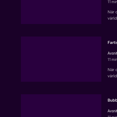
11 mi
När d
värl
Farti
Avsnit
11 mi
När d
värl
Bubb
Avsnit