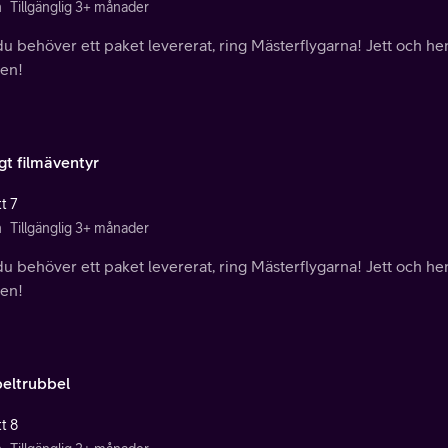
n
Tillgänglig 3+ månader
u behöver ett paket levererat, ring Mästerflygarna! Jett och hen
den!
gt filmäventyr
t 7
n
Tillgänglig 3+ månader
u behöver ett paket levererat, ring Mästerflygarna! Jett och hen
den!
eltrubbel
t 8