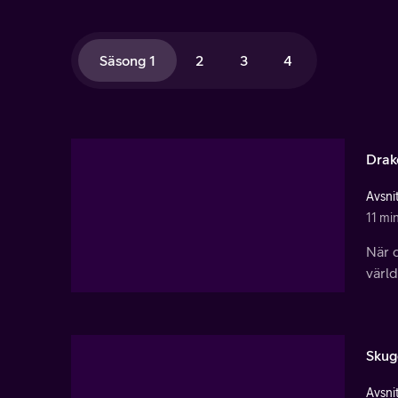
Säsong 1
2
3
4
Drak
Avsnit
11 mi
När d
värl
Skug
Avsnit