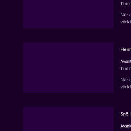
11 mi
När d
värl
Henn
Avsnit
11 mi
När d
värl
Snö 
Avsnit