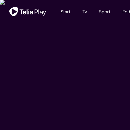
Viktigt meddelande
Start
Tv
Sport
Fot