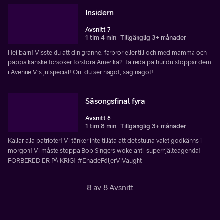
Insidern
Avsnitt 7
1 tim 4 min
Tillgänglig 3+ månader
Hej barn! Visste du att din granne, farbror eller till och med mamma och
pappa kanske försöker förstöra Amerika? Ta reda på hur du stoppar dem
i Avenue V:s julspecial! Om du ser något, säg något!
Säsongsfinal fyra
Avsnitt 8
1 tim 8 min
Tillgänglig 3+ månader
Kallar alla patrioter! Vi tänker inte tillåta att det stulna valet godkänns i
morgon! Vi måste stoppa Bob Singers woke anti-superhjälteagenda!
FÖRBERED ER PÅ KRIG! #EnadeFöljerViVaught
8 av 8 Avsnitt