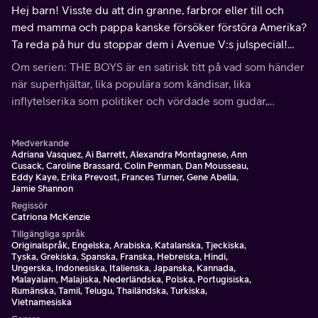
Hej barn! Visste du att din granne, farbror eller till och
med mamma och pappa kanske försöker förstöra Amerika?
Ta reda på hur du stoppar dem i Avenue V:s julspecial!
Om du ser något, säg något!
Om serien: THE BOYS är en satirisk titt på vad som händer
när superhjältar, lika populära som kändisar, lika
inflytelserika som politiker och vördade som gudar,
missbrukar sina supermakter snarare än att använda dem
för gott.
Medverkande
Adriana Vasquez, Ai Barrett, Alexandra Montagnese, Ann
Cusack, Caroline Brassard, Colin Penman, Dan Mousseau,
Eddy Kaye, Erika Prevost, Frances Turner, Gene Abella,
Jamie Shannon
Regissör
Catriona McKenzie
Tillgängliga språk
Originalspråk, Engelska, Arabiska, Katalanska, Tjeckiska,
Tyska, Grekiska, Spanska, Franska, Hebreiska, Hindi,
Ungerska, Indonesiska, Italienska, Japanska, Kannada,
Malayalam, Malajiska, Nederländska, Polska, Portugisiska,
Rumänska, Tamil, Telugu, Thailändska, Turkiska,
Vietnamesiska