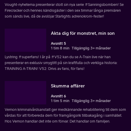
Vought-nyheterna presenterar stolt sin nya serie #Sanningsbomben! Se
Firecracker och hennes kändisgäster i den sex timmar långa premiären
som sänds live, då de avslöjar Starlights adrenokrom-fester!
Akta dig för monstret, min son
Avsnitt 5
1 tim 8 min
Tillgänglig 3+ månader
Lystring #superfans! I år på #V52 kan du se A-Train live när han
presenterar en exklusiv smygtitt på sin kraftfulla och verkliga historia:
TRAINING A-TRAIN! V52: Drivs av fans, för fans!
Skumma affärer
Avsnitt 6
1 tim 5 min
Tillgänglig 3+ månader
Vernon kriminalvårdsanstalt ger medkännande rehabilitering till dem som
vårdas för att förbereda dem för framgångsrik tillbakagång i samhället.
Hos Vernon handlar det inte om förvar. Det handlar om familjen.