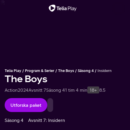
Viktigt meddelande
Telia Play
Program & Serier
The Boys
Säsong 4
Insidern
The Boys
Action
2024
Avsnitt 7
Säsong 4
1 tim 4 min
18+
8.5
Utforska paket
Säsong 4
Avsnitt 7: Insidern