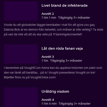
Livet bland de infekterade
Avsnitt 2
1 tim 1 min
Tillgänglig 3+ månader
Visste du att globalister lägger kemikalier i mat för att göra oss gay,
Dakota Bob är en demon från helvetet, och månen är inte verklig? Ta reda
på vad de inte vill att du ska veta på #Sanningskonventet!
Låt den röda fanan vaja
Avsnitt 3
1 tim
Tillgänglig 3+ månader
I december på VoughtCoin Arena kan du uppleva historien om julen som
den var tänkt att berättas... på is! Vought presenterar Vought on Ice!
Biljetter finns nu på VoughtOnIce.com!
Uråldrig visdom
Avsnitt 4
1 tim 6 min
Tillgänglig 3+ månader