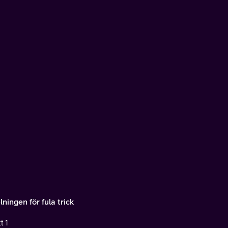
ningen för fula trick
t 1