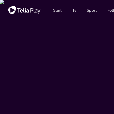
Viktigt meddelande
Start
Tv
Sport
Fot