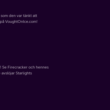
som den var tänkt att
nu på VoughtOnIce.com!
! Se Firecracker och hennes
avslöjar Starlights