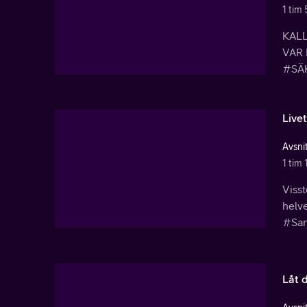
1 tim 
KAL
VAR 
#SÄ
Live
Avsnit
1 tim 
Visst
helve
#San
Låt 