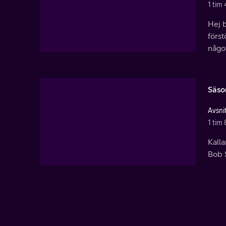
1 tim 
Hej b
förs
någo
Säson
Avsnit
1 tim 
Kalla
Bob 