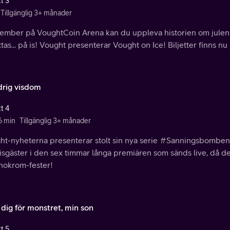
t 3
Tillgänglig 3+ månader
cember på VoughtCoin Arena kan du uppleva historien om julen 
tas... på is! Vought presenterar Vought on Ice! Biljetter finns 
drig visdom
t 4
6 min
Tillgänglig 3+ månader
ht-nyheterna presenterar stolt sin nya serie #Sanningsbomben
sgäster i den sex timmar långa premiären som sänds live, då de 
nokrom-fester!
 dig för monstret, min son
t 5