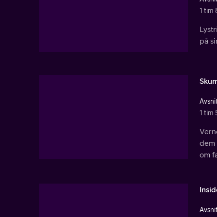
1 tim 
Lystr
på si
Skum
Avsnit
1 tim 
Vern
dem f
om fa
Insi
Avsnit