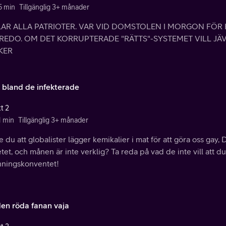
5 min
Tillgänglig 3+ månader
LAR ALLA PATRIOTER. VAR VID DOMSTOLEN I MORGON F
REDO. OM DET KORRUPTERADE "RÄTTS"-SYSTEMET VILL JÄVL
KER
t bland de infekterade
t 2
1 min
Tillgänglig 3+ månader
e du att globalister lägger kemikalier i mat för att göra oss gay
tet, och månen är inte verklig? Ta reda på vad de inte vill att d
ningskonventet!
den röda fanan vaja