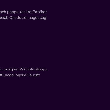
a och pappa kanske försöker
ecial! Om du ser något, säg
nns i morgon! Vi måste stoppa
 #EnadeFöljerViVaught