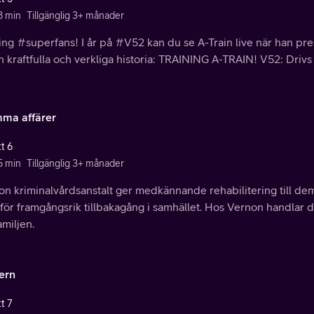
8 min
Tillgänglig 3+ månader
ing #superfans! I år på #V52 kan du se A-Train live när han pre
n kraftfulla och verkliga historia: TRAINING A-TRAIN! V52: Drivs a
ma affärer
t 6
5 min
Tillgänglig 3+ månader
on kriminalvårdsanstalt ger medkännande rehabilitering till de
ör framgångsrik tillbakagång i samhället. Hos Vernon handlar d
miljen.
dern
t 7