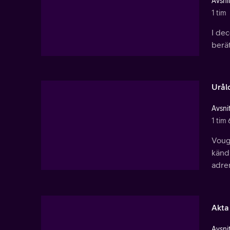
Avsnit
1 tim
I de
berät
Urål
Avsnit
1 tim 
Voug
kändi
adre
Akta
Avsnit