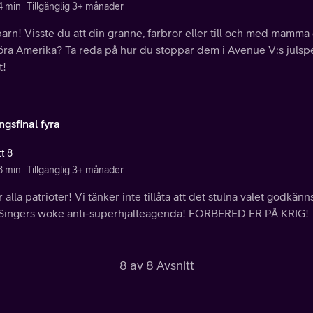
4 min
Tillgänglig 3+ månader
arn! Visste du att din granne, farbror eller till och med mamm
töra Amerika? Ta reda på hur du stoppar dem i Avenue V:s julsp
t!
gsfinal fyra
t 8
8 min
Tillgänglig 3+ månader
r alla patrioter! Vi tänker inte tillåta att det stulna valet godkä
Singers woke anti-superhjälteagenda! FÖRBERED ER PÅ KRIG!
8 av 8 Avsnitt