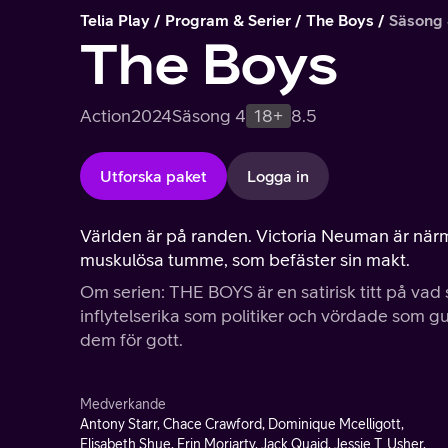
Telia Play
Program & Serier
The Boys
Säsong
The Boys
Action
2024
Säsong 4
18+
8.5
Utforska paket
Logga in
Världen är på randen. Victoria Neuman är nä
muskulösa tumme, som befäster sin makt.
Om serien: THE BOYS är en satirisk titt på vad 
inflytelserika som politiker och vördade som 
dem för gott.
Medverkande
Antony Starr, Chace Crawford, Dominique Mcelligott,
Elisabeth Shue, Erin Moriarty, Jack Quaid, Jessie T. Usher,