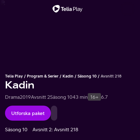
Viktigt meddelande
Telia Play
Program & Serier
Kadin
Säsong 10
Avsnitt 218
Kadin
Drama
2019
Avsnitt 2
Säsong 10
43 min
16+
6.7
Utforska paket
Säsong 10
Avsnitt 2: Avsnitt 218