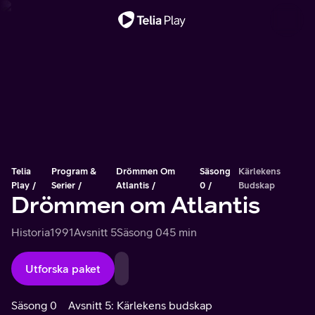
Viktigt meddelande
Telia
Program &
Drömmen Om
Säsong
Kärlekens
Play
Serier
Atlantis
0
Budskap
Drömmen om Atlantis
Historia
1991
Avsnitt 5
Säsong 0
45 min
Utforska paket
Säsong 0
Avsnitt 5: Kärlekens budskap