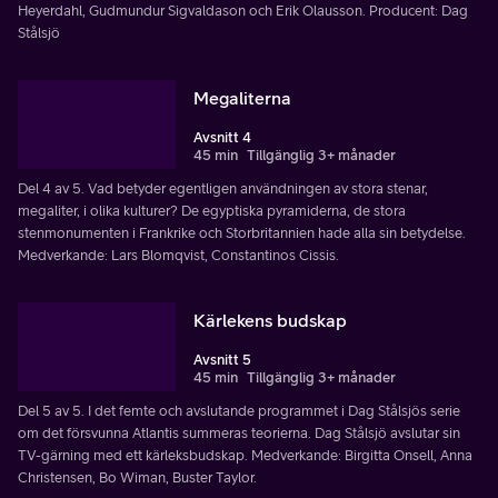
Heyerdahl, Gudmundur Sigvaldason och Erik Olausson. Producent: Dag
Stålsjö
Megaliterna
Avsnitt 4
45 min
Tillgänglig 3+ månader
Del 4 av 5. Vad betyder egentligen användningen av stora stenar,
megaliter, i olika kulturer? De egyptiska pyramiderna, de stora
stenmonumenten i Frankrike och Storbritannien hade alla sin betydelse.
Medverkande: Lars Blomqvist, Constantinos Cissis.
Kärlekens budskap
Avsnitt 5
45 min
Tillgänglig 3+ månader
Del 5 av 5. I det femte och avslutande programmet i Dag Stålsjös serie
om det försvunna Atlantis summeras teorierna. Dag Stålsjö avslutar sin
TV-gärning med ett kärleksbudskap. Medverkande: Birgitta Onsell, Anna
Christensen, Bo Wiman, Buster Taylor.