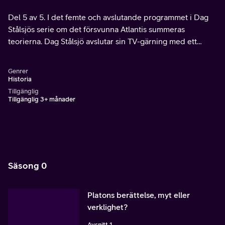
Del 5 av 5. I det femte och avslutande programmet i Dag
Stålsjös serie om det försvunna Atlantis summeras
teorierna. Dag Stålsjö avslutar sin TV-gärning med ett
kärleksbudskap. Medverkande: Birgitta Onsell, Anna
Christensen, Bo Wiman, Buster Taylor.
Genrer
Historia
Tillgänglig
Tillgänglig 3+ månader
Säsong 0
Platons berättelse, myt eller
verklighet?
Avsnitt 1