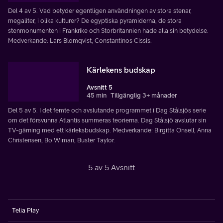
Del 4 av 5. Vad betyder egentligen användningen av stora stenar,
megaliter, i olika kulturer? De egyptiska pyramiderna, de stora
stenmonumenten i Frankrike och Storbritannien hade alla sin betydelse.
Medverkande: Lars Blomqvist, Constantinos Cissis.
Kärlekens budskap
Avsnitt 5
45 min
Tillgänglig 3+ månader
Del 5 av 5. I det femte och avslutande programmet i Dag Stålsjös serie
om det försvunna Atlantis summeras teorierna. Dag Stålsjö avslutar sin
TV-gärning med ett kärleksbudskap. Medverkande: Birgitta Onsell, Anna
Christensen, Bo Wiman, Buster Taylor.
5 av 5 Avsnitt
Telia Play