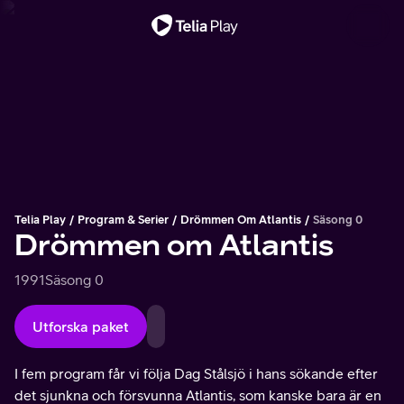
Viktigt meddelande
Telia Play
Program & Serier
Drömmen Om Atlantis
Säsong 0
Drömmen om Atlantis
1991
Säsong 0
Utforska paket
I fem program får vi följa Dag Stålsjö i hans sökande efter
det sjunkna och försvunna Atlantis, som kanske bara är en