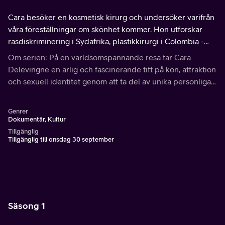
Cara besöker en kosmetisk kirurg och undersöker varifrån
våra föreställningar om skönhet kommer. Hon utforskar
rasdiskriminering i Sydafrika, plastikkirurgi i Colombia -
och kroppspositivitet överallt.
Om serien: På en världsomspännande resa tar Cara
Delevingne en ärlig och fascinerande titt på kön, attraktion
och sexuell identitet genom att ta del av unika personliga
berättelser och banbrytande forskning.
Genrer
Dokumentär, Kultur
Tillgänglig
Tillgänglig till onsdag 30 september
Säsong 1