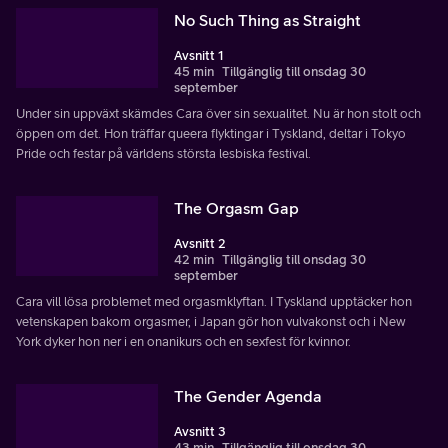
No Such Thing as Straight
Avsnitt 1
45 min
Tillgänglig till onsdag 30
september
Under sin uppväxt skämdes Cara över sin sexualitet. Nu är hon stolt och
öppen om det. Hon träffar queera flyktingar i Tyskland, deltar i Tokyo
Pride och festar på världens största lesbiska festival.
The Orgasm Gap
Avsnitt 2
42 min
Tillgänglig till onsdag 30
september
Cara vill lösa problemet med orgasmklyftan. I Tyskland upptäcker hon
vetenskapen bakom orgasmer, i Japan gör hon vulvakonst och i New
York dyker hon ner i en onanikurs och en sexfest för kvinnor.
The Gender Agenda
Avsnitt 3
43 min
Tillgänglig till onsdag 30