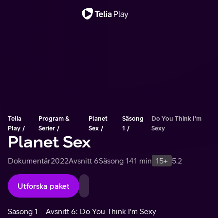
Viktigt meddelande
Telia
Program &
Planet
Säsong
Do You Think I'm
Play
Serier
Sex
1
Sexy
Planet Sex
Dokumentär
2022
Avsnitt 6
Säsong 1
41 min
15+
5.2
Utforska paket
Säsong 1
Avsnitt 6: Do You Think I'm Sexy