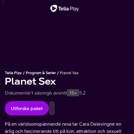
Viktigt meddelande
Telia Play
Program & Serier
Planet Sex
Planet Sex
Dokumentär
1 säsong
6 avsnitt
15+
5.2
Utforska paket
På en världsomspännande resa tar Cara Delevingne en
ärlig och fascinerande titt på kön, attraktion och sexuell