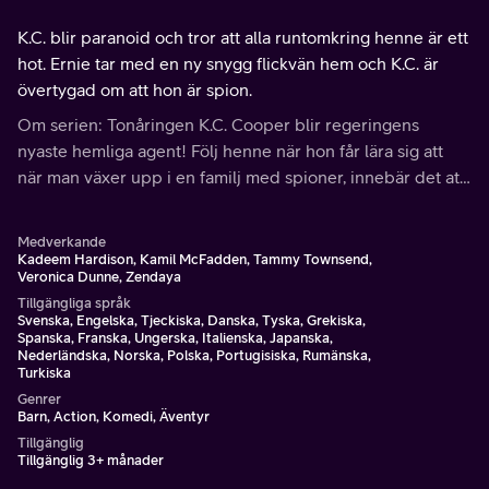
K.C. blir paranoid och tror att alla runtomkring henne är ett
hot. Ernie tar med en ny snygg flickvän hem och K.C. är
övertygad om att hon är spion.
Om serien: Tonåringen K.C. Cooper blir regeringens
nyaste hemliga agent! Följ henne när hon får lära sig att
när man växer upp i en familj med spioner, innebär det att
man delar alla uppdrag.
Medverkande
Kadeem Hardison, Kamil McFadden, Tammy Townsend,
Veronica Dunne, Zendaya
Tillgängliga språk
Svenska, Engelska, Tjeckiska, Danska, Tyska, Grekiska,
Spanska, Franska, Ungerska, Italienska, Japanska,
Nederländska, Norska, Polska, Portugisiska, Rumänska,
Turkiska
Genrer
Barn, Action, Komedi, Äventyr
Tillgänglig
Tillgänglig 3+ månader