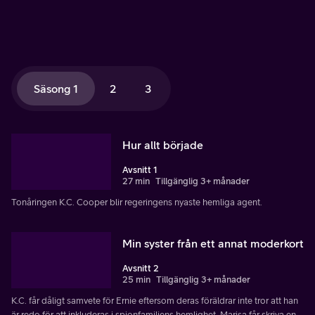
Säsong 1
2
3
Hur allt började
Avsnitt 1
27 min
Tillgänglig 3+ månader
Tonåringen K.C. Cooper blir regeringens nyaste hemliga agent.
Min syster från ett annat moderkort
Avsnitt 2
25 min
Tillgänglig 3+ månader
K.C. får dåligt samvete för Ernie eftersom deras föräldrar inte tror att han
är redo för att inkluderas i spionfamiljens hemlighet. Marisa får skriva en