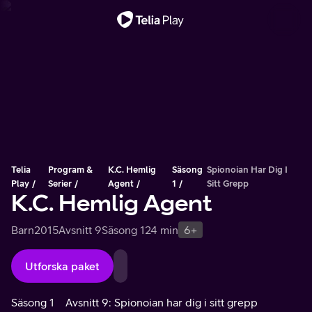
Viktigt meddelande
Telia
Program &
K.C. Hemlig
Säsong
Spionoian Har Dig I
Play
Serier
Agent
1
Sitt Grepp
K.C. Hemlig Agent
Barn
2015
Avsnitt 9
Säsong 1
24 min
6+
Utforska paket
Säsong 1
Avsnitt 9: Spionoian har dig i sitt grepp