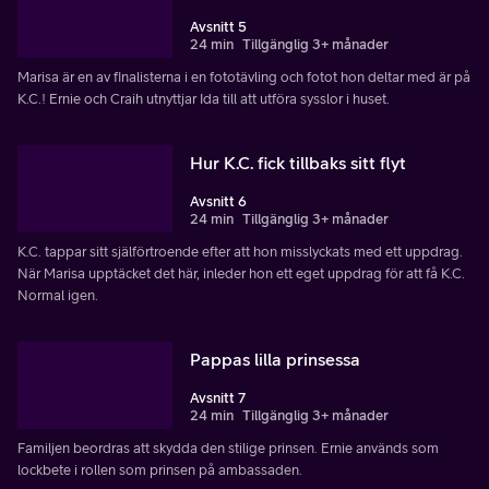
Avsnitt 5
24 min
Tillgänglig 3+ månader
Marisa är en av finalisterna i en fototävling och fotot hon deltar med är på
K.C.! Ernie och Craih utnyttjar Ida till att utföra sysslor i huset.
Hur K.C. fick tillbaks sitt flyt
Avsnitt 6
24 min
Tillgänglig 3+ månader
K.C. tappar sitt själförtroende efter att hon misslyckats med ett uppdrag.
När Marisa upptäcket det här, inleder hon ett eget uppdrag för att få K.C.
Normal igen.
Pappas lilla prinsessa
Avsnitt 7
24 min
Tillgänglig 3+ månader
Familjen beordras att skydda den stilige prinsen. Ernie används som
lockbete i rollen som prinsen på ambassaden.