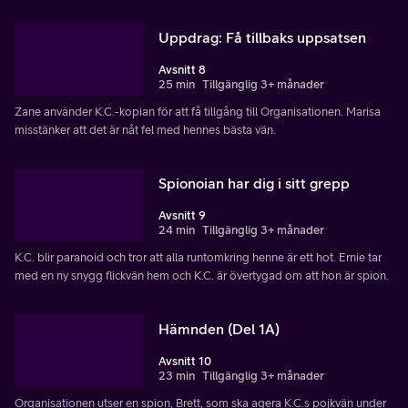
Uppdrag: Få tillbaks uppsatsen
Avsnitt 8
25 min
Tillgänglig 3+ månader
Zane använder K.C.-kopian för att få tillgång till Organisationen. Marisa
misstänker att det är nåt fel med hennes bästa vän.
Spionoian har dig i sitt grepp
Avsnitt 9
24 min
Tillgänglig 3+ månader
K.C. blir paranoid och tror att alla runtomkring henne är ett hot. Ernie tar
med en ny snygg flickvän hem och K.C. är övertygad om att hon är spion.
Hämnden (Del 1A)
Avsnitt 10
23 min
Tillgänglig 3+ månader
Organisationen utser en spion, Brett, som ska agera K.C.s pojkvän under