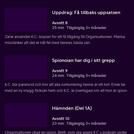
Uppdrag: Få tillbaks uppsatsen
Avsnitt 8
25 min
Tillgänglig 3+ månader
Zane använder K.C.-kopian för att få tillgång till Organisationen. Marisa
misstänker att det är nåt fel med hennes bästa vän.
Spionoian har dig i sitt grepp
Avsnitt 9
24 min
Tillgänglig 3+ månader
K.C. blir paranoid och tror att alla runtomkring henne är ett hot. Ernie tar
med en ny snygg flickvän hem och K.C. är övertygad om att hon är spion.
Hämnden (Del 1A)
Avsnitt 10
23 min
Tillgänglig 3+ månader
Organisationen utser en spion, Brett, som ska agera K.C.s pojkvän under