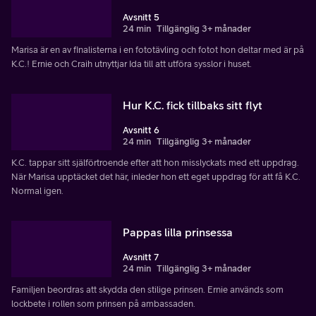
Avsnitt 5
24 min
Tillgänglig 3+ månader
Marisa är en av finalisterna i en fototävling och fotot hon deltar med är på
K.C.! Ernie och Craih utnyttjar Ida till att utföra sysslor i huset.
Hur K.C. fick tillbaks sitt flyt
Avsnitt 6
24 min
Tillgänglig 3+ månader
K.C. tappar sitt själförtroende efter att hon misslyckats med ett uppdrag.
När Marisa upptäcket det här, inleder hon ett eget uppdrag för att få K.C.
Normal igen.
Pappas lilla prinsessa
Avsnitt 7
24 min
Tillgänglig 3+ månader
Familjen beordras att skydda den stilige prinsen. Ernie används som
lockbete i rollen som prinsen på ambassaden.