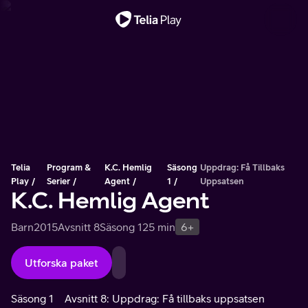
Viktigt meddelande
Telia
Program &
K.C. Hemlig
Säsong
Uppdrag: Få Tillbaks
Play
Serier
Agent
1
Uppsatsen
K.C. Hemlig Agent
Barn
2015
Avsnitt 8
Säsong 1
25 min
6+
Utforska paket
Säsong 1
Avsnitt 8: Uppdrag: Få tillbaks uppsatsen