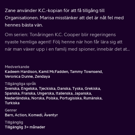
Zane använder K.C.-kopian för att få tillgång till
Organisationen. Marisa misstänker att det är nåt fel med
hennes bästa vän.
Om serien: Tonåringen K.C. Cooper blir regeringens
nyaste hemliga agent! Följ henne när hon får lära sig att
när man växer upp i en familj med spioner, innebär det att
man delar alla uppdrag.
Medverkande
Kadeem Hardison, Kamil McFadden, Tammy Townsend,
Veronica Dunne, Zendaya
Tillgängliga språk
Svenska, Engelska, Tjeckiska, Danska, Tyska, Grekiska,
Spanska, Franska, Ungerska, Italienska, Japanska,
Nederländska, Norska, Polska, Portugisiska, Rumänska,
Turkiska
Genrer
Barn, Action, Komedi, Äventyr
Tillgänglig
Tillgänglig 3+ månader