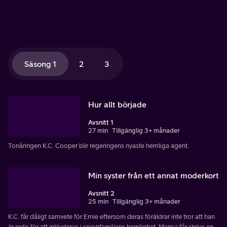
Säsong 1
2
3
Hur allt började
Avsnitt 1
27 min
Tillgänglig 3+ månader
Tonåringen K.C. Cooper blir regeringens nyaste hemliga agent.
Min syster från ett annat moderkort
Avsnitt 2
25 min
Tillgänglig 3+ månader
K.C. får dåligt samvete för Ernie eftersom deras föräldrar inte tror att han
är redo för att inkluderas i spionfamiljens hemlighet. Marisa får skriva en