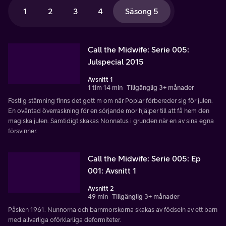
1
2
3
4
Säsong 5
Call the Midwife: Serie 005:
Julspecial 2015
Avsnitt 1
1 tim 14 min
Tillgänglig 3+ månader
Festlig stämning finns det gott m om när Poplar förbereder sig för julen.
En oväntad överraskning för en sörjande mor hjälper till att få hem den
magiska julen. Samtidigt skakas Nonnatus i grunden när en av sina egna
försvinner.
Call the Midwife: Serie 005: Ep
001: Avsnitt 1
Avsnitt 2
49 min
Tillgänglig 3+ månader
Påsken 1961. Nunnorna och barnmorskorna skakas av födseln av ett barn
med allvarliga oförklarliga deformiteter.