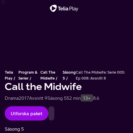
Viktigt meddelande
Telia
Program &
Call The
Säsong
Call The Midwife: Serie 005:
Play
Serier
Midwife
5
Ep 008: Avsnitt 8
Call the Midwife
Drama
2017
Avsnitt 9
Säsong 5
52 min
13+
8.6
Utforska paket
Säsong 5