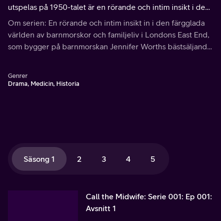
utspelas på 1950-talet är en rörande och intim insikt i den
färgglada världen av barnmorskor och familjelivet i
Om serien: En rörande och intim insikt in i den färgglada
Londons East End.
världen av barnmorskor och familjeliv i Londons East End,
som bygger på barnmorskan Jennifer Worths bästsäljande
memoarer.
Genrer
Drama, Medicin, Historia
Säsong 1
2
3
4
5
Call the Midwife: Serie 001: Ep 001:
Avsnitt 1