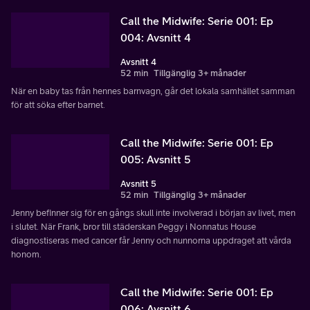
Call the Midwife: Serie 001: Ep
004: Avsnitt 4
Avsnitt 4
52 min
Tillgänglig 3+ månader
När en baby tas från hennes barnvagn, går det lokala samhället samman
för att söka efter barnet.
Call the Midwife: Serie 001: Ep
005: Avsnitt 5
Avsnitt 5
52 min
Tillgänglig 3+ månader
Jenny befinner sig för en gångs skull inte involverad i början av livet, men
i slutet. När Frank, bror till städerskan Peggy i Nonnatus House
diagnostiseras med cancer får Jenny och nunnorna uppdraget att vårda
honom.
Call the Midwife: Serie 001: Ep
006: Avsnitt 6