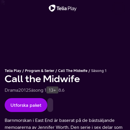
Viktigt meddelande
Telia Play
Program & Serier
Call The Midwife
Säsong 1
Call the Midwife
Drama
2012
Säsong 1
13+
8.6
Utforska paket
Barnmorskan i East End är baserat på de bästsäljande
memoarerna av Jennifer Worth. Den serie i sex delar som