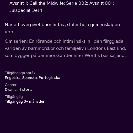
Avsnitt 1: Call the Midwife: Serie 002: Avsnitt 001:
Julspecial Del 1
När ett övergivet barn hittas , sluter hela gemenskapen
upp.
Om serien: En rörande och intim insikt in i den färgglada
världen av barnmorskor och familjeliv i Londons East End,
som bygger på barnmorskan Jennifer Worths bästsäljande
memoarer.
Tillgängliga språk
Engelska, Spanska, Portugisiska
Genrer
Drama, Historia
Tillgänglig
Tillgänglig 3+ månader