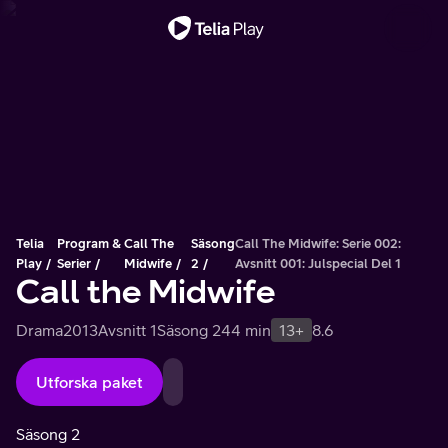
Viktigt meddelande
Telia
Program &
Call The
Säsong
Call The Midwife: Serie 002:
Play
Serier
Midwife
2
Avsnitt 001: Julspecial Del 1
Call the Midwife
Drama
2013
Avsnitt 1
Säsong 2
44 min
13+
8.6
Utforska paket
Säsong 2