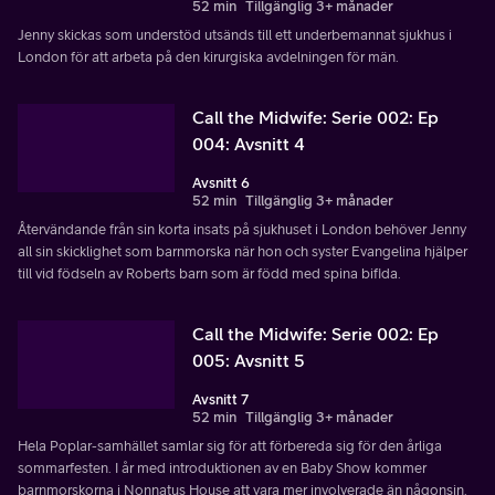
52 min
Tillgänglig 3+ månader
Jenny skickas som understöd utsänds till ett underbemannat sjukhus i
London för att arbeta på den kirurgiska avdelningen för män.
Call the Midwife: Serie 002: Ep
004: Avsnitt 4
Avsnitt 6
52 min
Tillgänglig 3+ månader
Återvändande från sin korta insats på sjukhuset i London behöver Jenny
all sin skicklighet som barnmorska när hon och syster Evangelina hjälper
till vid födseln av Roberts barn som är född med spina bifida.
Call the Midwife: Serie 002: Ep
005: Avsnitt 5
Avsnitt 7
52 min
Tillgänglig 3+ månader
Hela Poplar-samhället samlar sig för att förbereda sig för den årliga
sommarfesten. I år med introduktionen av en Baby Show kommer
barnmorskorna i Nonnatus House att vara mer involverade än någonsin.