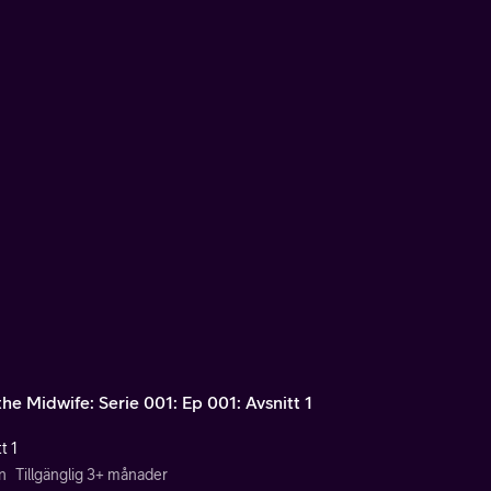
the Midwife: Serie 001: Ep 001: Avsnitt 1
t 1
n
Tillgänglig 3+ månader