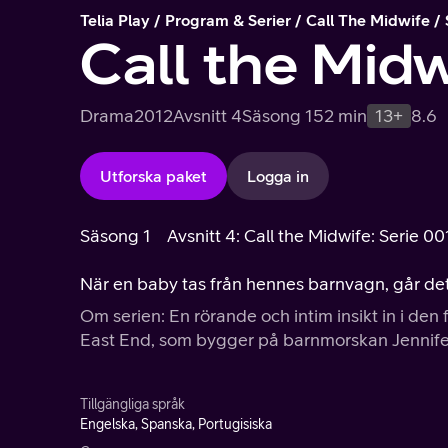
Telia Play
Program & Serier
Call The Midwife
Call the Midw
Drama
2012
Avsnitt 4
Säsong 1
52 min
13+
8.6
Utforska paket
Logga in
Säsong 1
Avsnitt 4: Call the Midwife: Serie 00
När en baby tas från hennes barnvagn, går det
Om serien: En rörande och intim insikt in i den
East End, som bygger på barnmorskan Jennife
Tillgängliga språk
Engelska, Spanska, Portugisiska