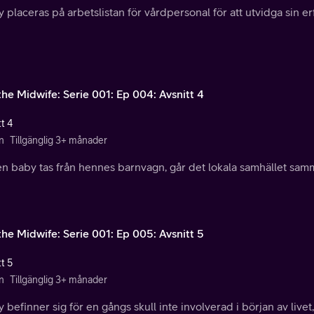
 placeras på arbetslistan för vårdpersonal för att utvidga sin e
the Midwife: Serie 001: Ep 004: Avsnitt 4
t 4
n
Tillgänglig 3+ månader
n baby tas från hennes barnvagn, går det lokala samhället samma
the Midwife: Serie 001: Ep 005: Avsnitt 5
t 5
n
Tillgänglig 3+ månader
 befinner sig för en gångs skull inte involverad i början av livet,