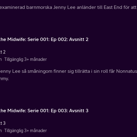
examinerad barnmorska Jenny Lee anländer till East End för att
the Midwife: Serie 001: Ep 002: Avsnitt 2
t 2
n
Tillgänglig 3+ månader
enny Lee så småningom finner sig tillrätta i sin roll får Nonnat
mmy.
the Midwife: Serie 001: Ep 003: Avsnitt 3
t 3
n
Tillgänglig 3+ månader