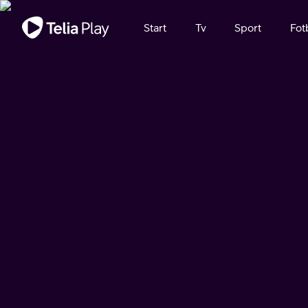
Viktigt meddelande
Start
Tv
Sport
Fot