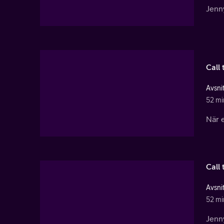
Jenny
Call 
Avsnit
52 mi
När e
Call 
Avsnit
52 mi
Jenny