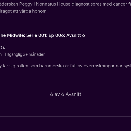
 städerskan Peggy i Nonnatus House diagnostiseras med cancer 
raget att vårda honom.
the Midwife: Serie 001: Ep 006: Avsnitt 6
t 6
n
Tillgänglig 3+ månader
 lär sig rollen som barnmorska är full av överraskningar när syst
6 av 6 Avsnitt