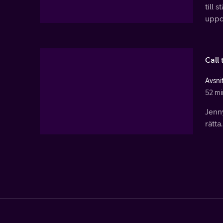
till
uppd
Call 
Avsnit
52 mi
Jenny
rätta.