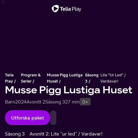
Viktigt meddelande
Telia
Program &
Musse Pigg Lustiga
Säsong
Lite ”ur Led” /
Play
Serier
Huset
3
Vardavar!
Musse Pigg Lustiga Huset
Barn
2024
Avsnitt 2
Säsong 3
27 min
0+
Utforska paket
Säsong 3
Avsnitt 2: Lite ”ur led” / Vardavar!