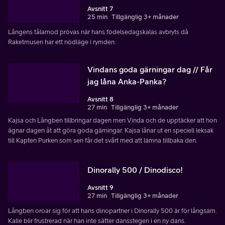
Avsnitt 7
25 min
Tillgänglig 3+ månader
Långens tålamod prövas när hans födelsedagskalas avbryts då
Raketmusen har ett nödläge i rymden.
Vindans goda gärningar dag // Får
jag låna Anka-Panka?
Avsnitt 8
27 min
Tillgänglig 3+ månader
Kajsa och Långben tillbringar dagen men Vinda och de upptäcker att hon
ägnar dagen åt att göra goda gärningar. Kajsa lånar ut en speciell leksak
till Kapten Purken som sen får det svårt med att lämna tillbaka den.
Dinorally 500 / Dinodisco!
Avsnitt 9
27 min
Tillgänglig 3+ månader
Långben oroar sig för att hans dinopartner i Dinorally 500 är för långsam.
Kalle blir frustrerad när han inte sätter dansstegen i en ny dans.