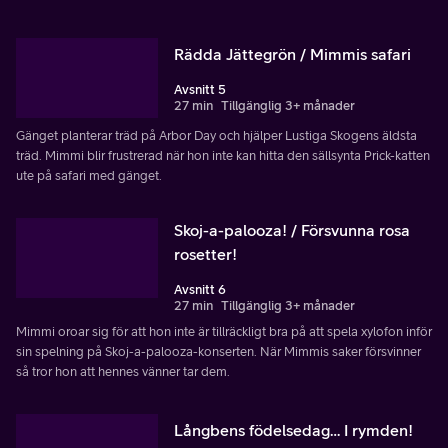
Rädda Jättegrön / Mimmis safari
Avsnitt 5
27 min
Tillgänglig 3+ månader
Gänget planterar träd på Arbor Day och hjälper Lustiga Skogens äldsta
träd. Mimmi blir frustrerad när hon inte kan hitta den sällsynta Prick-katten
ute på safari med gänget.
Skoj-a-palooza! / Försvunna rosa
rosetter!
Avsnitt 6
27 min
Tillgänglig 3+ månader
Mimmi oroar sig för att hon inte är tillräckligt bra på att spela xylofon inför
sin spelning på Skoj-a-palooza-konserten. När Mimmis saker försvinner
så tror hon att hennes vänner tar dem.
Långbens födelsedag… I rymden!