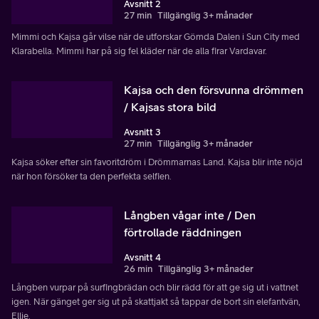
Avsnitt 2
27 min
Tillgänglig 3+ månader
Mimmi och Kajsa går vilse när de utforskar Gömda Dalen i Sun City med
Klarabella. Mimmi har på sig fel kläder när de alla firar Vardavar.
Kajsa och den försvunna drömmen
/ Kajsas stora bild
Avsnitt 3
27 min
Tillgänglig 3+ månader
Kajsa söker efter sin favoritdröm i Drömmarnas Land. Kajsa blir inte nöjd
när hon försöker ta den perfekta selfien.
Långben vågar inte / Den
förtrollade räddningen
Avsnitt 4
26 min
Tillgänglig 3+ månader
Långben vurpar på surfingbrädan och blir rädd för att ge sig ut i vattnet
igen. När gänget ger sig ut på skattjakt så tappar de bort sin elefantvän,
Ellie.