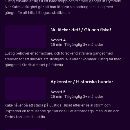
Lustig förvandlar sig till ett rymdskepp och tar med gänget ut i rymden!
När Kalles otålighet gör att han förlorar sin badring tar Lustig med
gänget för att hitta hittegodsskattkistan.
Nu läcker det! / Gå och fiska!
Avsnitt 4
25 min
Tillgänglig 3+ månader
Lustig behöver en rörmokare, och försöker distrahera gänget med
ärenden för att undvika att "lustigahus-läkaren" kommer. Lustig tar med
gänget till Storfiskträsket på fisketur.
Apkonster / Historiska hundar
Avsnitt 5
25 min
Tillgänglig 3+ månader
Kalle håller på att städa på Lustiga Huset efter en rejäl storm och
upptäcker en förtjusande gorillaunge! Det är fotodags, men Pluto och
Teddy kan inte sitta stilla.