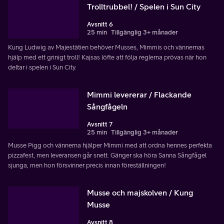
Trolltrubbel! / Spelen i Sun City
Avsnitt 6
25 min
Tillgänglig 3+ månader
Kung Ludwig av Majestätien behöver Musses, Mimmis och vännernas
hjälp med ett grinigt troll! Kajsas löfte att följa reglerna prövas när hon
deltar i spelen i Sun City.
Mimmi levererar / Flackande
Sångfågeln
Avsnitt 7
25 min
Tillgänglig 3+ månader
Musse Pigg och vännerna hjälper Mimmi med att ordna hennes perfekta
pizzafest, men leveransen går snett. Gänger ska höra Sanna Sångfågel
sjunga, men hon försvinner precis innan föreställningen!
Musse och majskolven / Kung
Musse
Avsnitt 8