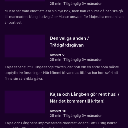
25 min
Tillgänglig 3+ månader
Musse ser fram emot att läsa sin nya bok, men han kan inte då han ska gå
till marknaden. Kung Ludvig låter Musse ansvara för Majestica medan han
är bortrest.
Den veliga anden /
Trädgårdsgåvan
Avsnitt 9
25 min
Tillgänglig 3+ månader
Kajsa tar en tur till Tingeltangeltrakten, där hon blir en ande som måste
uppfylla tre önskningar. När Mimmi förvandlas till älva har hon svårt att
finna sin särskilda gåva.
Kajsa och Långben gör rent hus! /
När det kommer till kritan!
Avsnitt 10
25 min
Tillgänglig 3+ månader
Kajsa och Långbens improviserade dansfest leder till att Lustig halkar