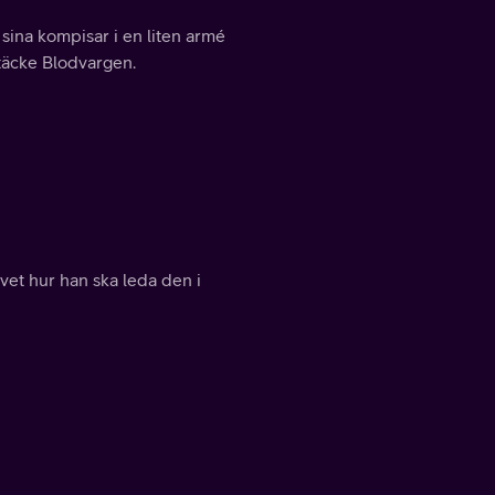
sina kompisar i en liten armé
otäcke Blodvargen.
vet hur han ska leda den i