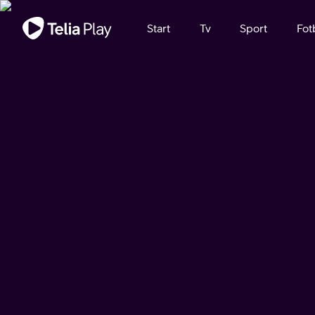
Viktigt meddelande
Start
Tv
Sport
Fot