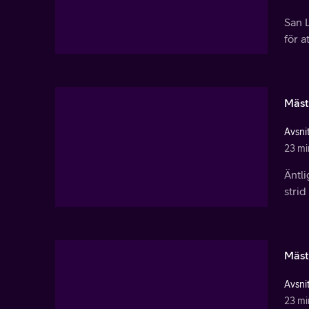
San L
för a
Mäst
Avsnit
23 mi
Äntli
strid
Mäst
Avsnit
23 mi