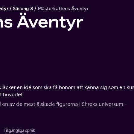
ntyr
Säsong 3
Mästerkattens Äventyr
ns Äventyr
 kläcker en idé som ska få honom att känna sig som en ku
åt huvudet.
en av de mest älskade figurerna i Shreks universum -
Tillgängliga språk