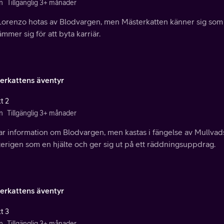
n
Tillgänglig 3+ månader
Lorenzo hotas av Blodvargen, men Mästerkatten känner sig som
mmer sig för att byta karriär.
erkattens äventyr
t 2
n
Tillgänglig 3+ månader
har information om Blodvargen, men kastas i fängelse av Mullva
terigen som en hjälte och ger sig ut på ett räddningsuppdrag.
erkattens äventyr
t 3
n
Tillgänglig 3+ månader