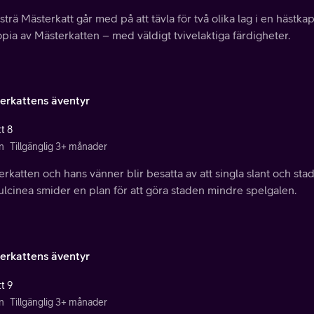
strä Mästerkatt går med på att tävla för två olika lag i en hästka
pia av Mästerkatten – med väldigt tvivelaktiga färdigheter.
erkattens äventyr
t 8
n
Tillgänglig 3+ månader
rkatten och hans vänner blir besatta av att singla slant och staden
lcinea smider en plan för att göra staden mindre spelgalen.
erkattens äventyr
t 9
n
Tillgänglig 3+ månader