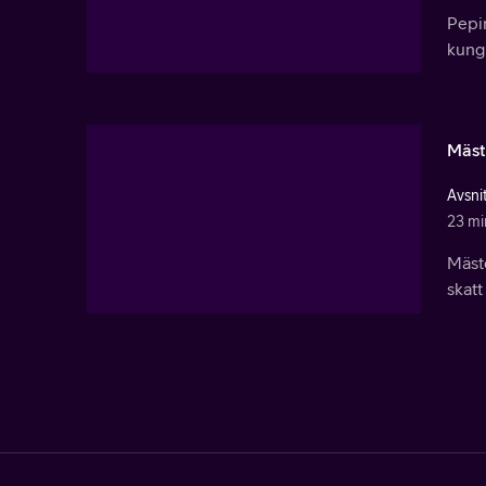
Pepin
kung 
Mäst
Avsni
23 mi
Mäst
skat