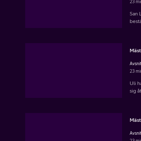
23 mi
San 
bestä
Mäst
Avsnit
23 mi
Uli 
sig å
Mäst
Avsnit
23 mi