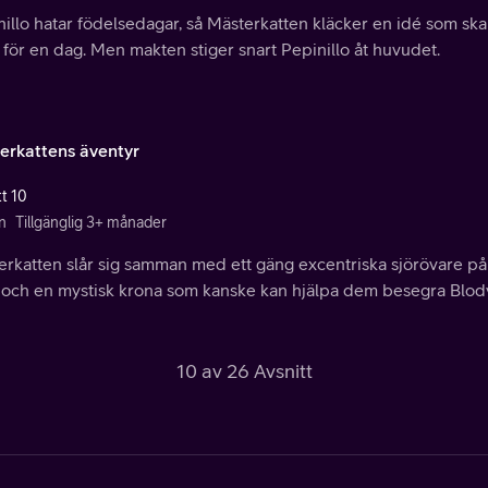
illo hatar födelsedagar, så Mästerkatten kläcker en idé som sk
för en dag. Men makten stiger snart Pepinillo åt huvudet.
erkattens äventyr
tt 10
n
Tillgänglig 3+ månader
erkatten slår sig samman med ett gäng excentriska sjörövare p
t och en mystisk krona som kanske kan hjälpa dem besegra Blod
10 av 26 Avsnitt