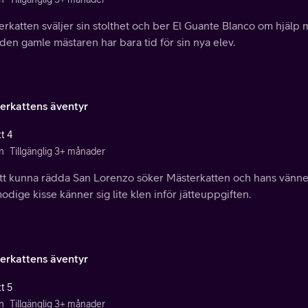
rkatten sväljer sin stolthet och ber El Guante Blanco om hjälp 
en gamle mästaren har bara tid för sin nya elev.
erkattens äventyr
t 4
n
Tillgänglig 3+ månader
att kunna rädda San Lorenzo söker Mästerkatten och hans vänn
odige kisse känner sig lite klen inför jätteuppgiften.
erkattens äventyr
t 5
n
Tillgänglig 3+ månader