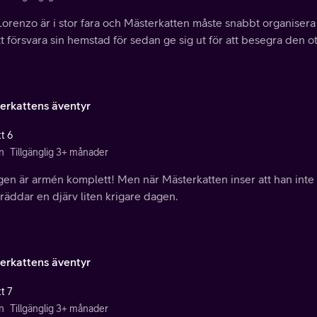
orenzo är i stor fara och Mästerkatten måste snabbt organisera 
tt försvara sin hemstad för sedan ge sig ut för att besegra den 
erkattens äventyr
t 6
n
Tillgänglig 3+ månader
gen är armén komplett! Men när Mästerkatten inser att han inte 
 räddar en djärv liten krigare dagen.
erkattens äventyr
t 7
n
Tillgänglig 3+ månader