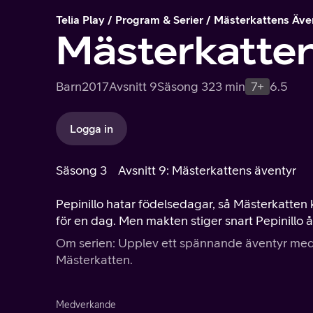
Telia Play
Program & Serier
Mästerkattens Äve
Mästerkatte
Barn
2017
Avsnitt 9
Säsong 3
23 min
7+
6.5
Logga in
Säsong 3
Avsnitt 9: Mästerkattens äventyr
Pepinillo hatar födelsedagar, så Mästerkatten
för en dag. Men makten stiger snart Pepinillo 
Om serien: Upplev ett spännande äventyr med 
Mästerkatten.
Medverkande