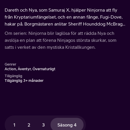
Dareth och Nya, som Samuraj X, hjälper Ninjorna att fly
från Kryptariumfängelset, och en annan fånge, Fugi-Dove,
hakar på. Borgmästaren anlitar Sheriff Hounddog McBrag
för att spåra Ninjorna.
Om serien: Ninjorna blir laglösa för att rädda Nya och
avslöja en plan att förena Ninjagos största skurkar, som
satts i verket av den mystiska Kristallkungen.
Genrer
Action, Äventyr, Övernaturligt
Tillgänglig
Tillgänglig 3+ månader
1
2
3
Säsong 4