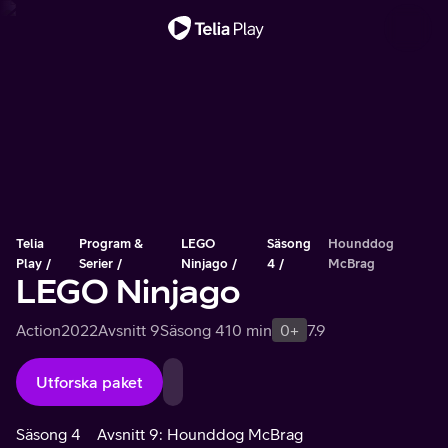
Viktigt meddelande
Telia
Program &
LEGO
Säsong
Hounddog
Play
Serier
Ninjago
4
McBrag
LEGO Ninjago
Action
2022
Avsnitt 9
Säsong 4
10 min
0+
7.9
Utforska paket
Säsong 4
Avsnitt 9: Hounddog McBrag