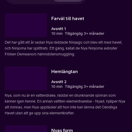
Farväl till havet
Avsnitt 1
10 min
Tillgänglig 3+ månader
Det har gått ett år sedan Nya räddade Ninjago och blev ett med havet,
och Ninjorna har splittrats. Ett gäng, kallat de Nya Ninjorna avbryter
Fröken Demeanors hämndstensmuggling.
Hemlängtan
Avsnitt 2
10 min
Tillgänglig 3+ månader
Nya, som nu är en vattendrake, räddar en drunknande sjöman som
känner igen henne. En annan vattten-elementvarelse - Nyad, hjälper Nya
att minnas, men Nya upptäcker att hon inte kan lämna det Oändliga
Havet utan att ge upp sina elementkrafter.
Nyas form