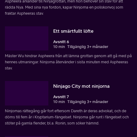
Aspheera anländer till Ninjagrottan, men hon behöver sin stav för att
rädda Nya. Med sina nya fordon, kapar Ninjorna en poliskonvoj som
fraktar Aspheeras stav.
Ett smärtfullt löfte
Avsnitt 6
10 min
Tillgänglig 3+ månader
Mäster Wu hindrar Aspheera från att lämna grottan genom att gå med på
hennes utmaningar. Ninjorna återvänder i sista minuten med Aspheeras
stav.
Ninjago City mot ninjorna
Avsnitt 7
10 min
Tillgänglig 3+ månader
Ninjornas rättegång går fort eftersom Dareth är deras advokat, och de
döms till fem år i Kryptarium-fängelset. Ninjorna går runt i fängelset och
stöter på gamla fiender, bl.a. Ronin, som söker hämnd.