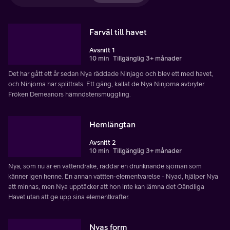
Farväl till havet
Avsnitt 1
10 min
Tillgänglig 3+ månader
Det har gått ett år sedan Nya räddade Ninjago och blev ett med havet,
och Ninjorna har splittrats. Ett gäng, kallat de Nya Ninjorna avbryter
Fröken Demeanors hämndstensmuggling.
Hemlängtan
Avsnitt 2
10 min
Tillgänglig 3+ månader
Nya, som nu är en vattendrake, räddar en drunknande sjöman som
känner igen henne. En annan vattten-elementvarelse - Nyad, hjälper Nya
att minnas, men Nya upptäcker att hon inte kan lämna det Oändliga
Havet utan att ge upp sina elementkrafter.
Nyas form