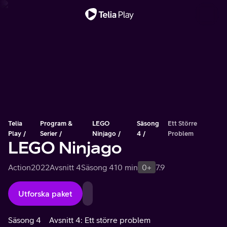
Viktigt meddelande
Telia
Program &
LEGO
Säsong
Ett Större
Play
Serier
Ninjago
4
Problem
LEGO Ninjago
Action
2022
Avsnitt 4
Säsong 4
10 min
0+
7.9
Utforska paket
Säsong 4
Avsnitt 4: Ett större problem