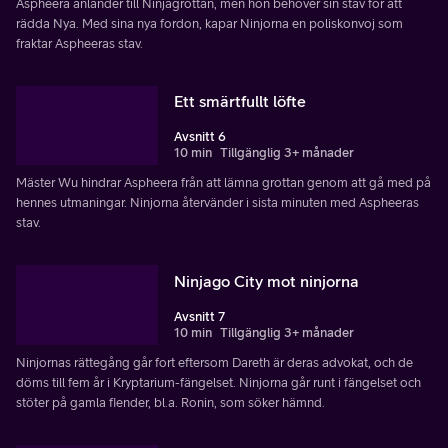
Aspheera anländer till Ninjagrottan, men hon behöver sin stav för att
rädda Nya. Med sina nya fordon, kapar Ninjorna en poliskonvoj som
fraktar Aspheeras stav.
Ett smärtfullt löfte
Avsnitt 6
10 min
Tillgänglig 3+ månader
Mäster Wu hindrar Aspheera från att lämna grottan genom att gå med på
hennes utmaningar. Ninjorna återvänder i sista minuten med Aspheeras
stav.
Ninjago City mot ninjorna
Avsnitt 7
10 min
Tillgänglig 3+ månader
Ninjornas rättegång går fort eftersom Dareth är deras advokat, och de
döms till fem år i Kryptarium-fängelset. Ninjorna går runt i fängelset och
stöter på gamla fiender, bl.a. Ronin, som söker hämnd.