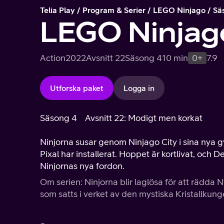
Telia Play
Program & Serier
LEGO Ninjago
Sä
LEGO Ninjag
Action
2022
Avsnitt 22
Säsong 4
10 min
0+
7.9
Utforska paket
Logga in
Säsong 4
Avsnitt 22: Modigt men korkat
Ninjorna susar genom Ninjago City i sina nya g
Pixal har installerat. Hoppet är kortlivat, och 
Ninjornas nya fordon.
Om serien: Ninjorna blir laglösa för att rädda N
som satts i verket av den mystiska Kristallkung