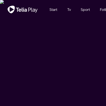
Viktigt meddelande
Start
Tv
Sport
Fot