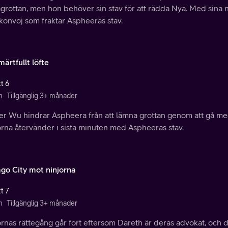
grottan, men hon behöver sin stav för att rädda Nya. Med sina 
konvoj som fraktar Aspheeras stav.
märtfullt löfte
t 6
n
Tillgänglig 3+ månader
er Wu hindrar Aspheera från att lämna grottan genom att gå m
orna återvänder i sista minuten med Aspheeras stav.
ago City mot ninjorna
t 7
n
Tillgänglig 3+ månader
rnas rättegång går fort eftersom Dareth är deras advokat, och de