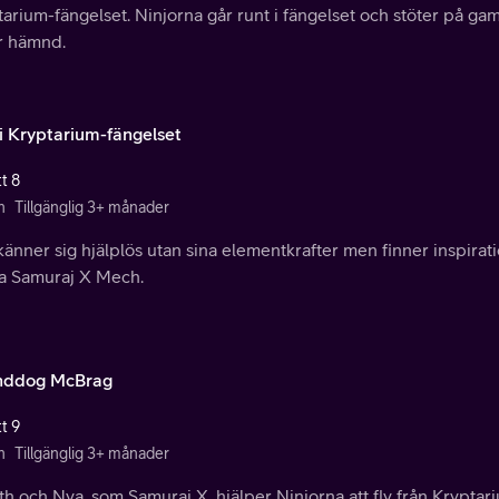
arium-fängelset. Ninjorna går runt i fängelset och stöter på gaml
r hämnd.
 i Kryptarium-fängelset
t 8
n
Tillgänglig 3+ månader
änner sig hjälplös utan sina elementkrafter men finner inspiratio
a Samuraj X Mech.
nddog McBrag
t 9
n
Tillgänglig 3+ månader
h och Nya, som Samuraj X, hjälper Ninjorna att fly från Krypta