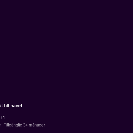
l till havet
t 1
n
Tillgänglig 3+ månader