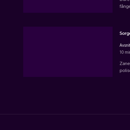
fånge
Sorg
Avsni
10 mi
Zane,
polis