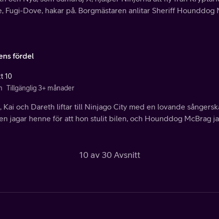
, Fugi-Dove, hakar på. Borgmästaren anlitar Sheriff Hounddog M
ens fördel
tt 10
n
Tillgänglig 3+ månader
 Kai och Dareth liftar till Ninjago City med en lovande sångerska 
en jagar henne för att hon stulit bilen, och Hounddog McBrag j
10 av 30 Avsnitt