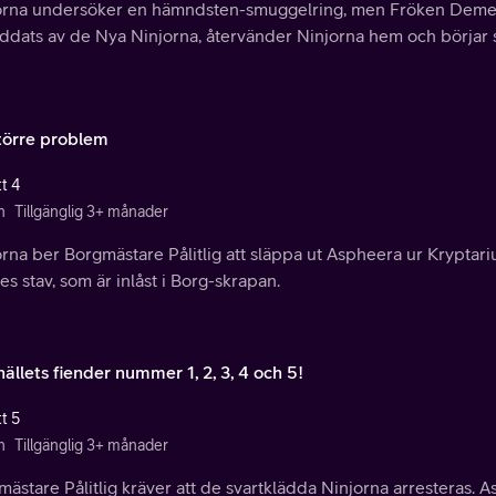
orna undersöker en hämndsten-smuggelring, men Fröken Demean
äddats av de Nya Ninjorna, återvänder Ninjorna hem och börjar s
större problem
t 4
n
Tillgänglig 3+ månader
rna ber Borgmästare Pålitlig att släppa ut Aspheera ur Kryptar
s stav, som är inlåst i Borg-skrapan.
ällets fiender nummer 1, 2, 3, 4 och 5!
t 5
n
Tillgänglig 3+ månader
ästare Pålitlig kräver att de svartklädda Ninjorna arresteras. A