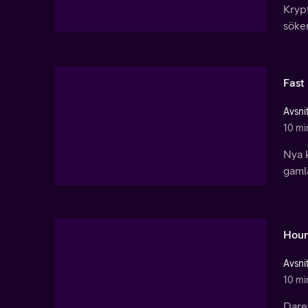
Krypt
söke
Fast
Avsnit
10 mi
Nya k
gaml
Hou
Avsnit
10 mi
Daret