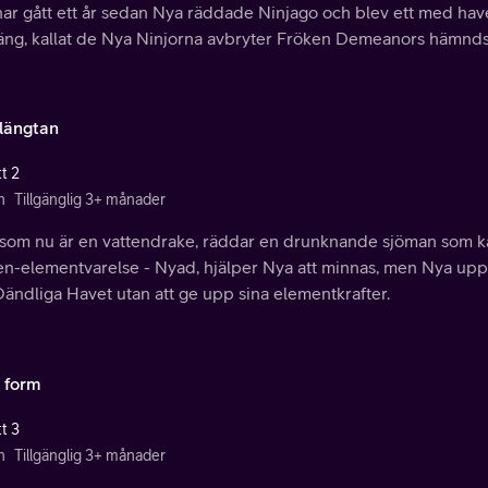
ar gått ett år sedan Nya räddade Ninjago och blev ett med havet
gäng, kallat de Nya Ninjorna avbryter Fröken Demeanors hämnd
ängtan
t 2
n
Tillgänglig 3+ månader
 som nu är en vattendrake, räddar en drunknande sjöman som k
ten-elementvarelse - Nyad, hjälper Nya att minnas, men Nya upp
ändliga Havet utan att ge upp sina elementkrafter.
 form
t 3
n
Tillgänglig 3+ månader