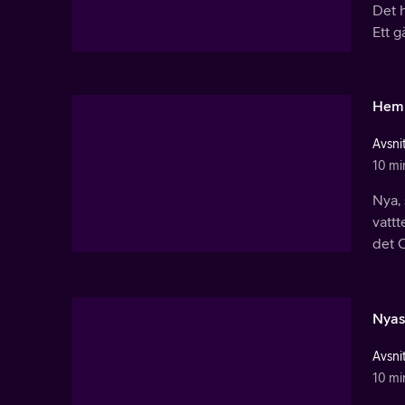
Det h
Ett 
Heml
Avsnit
10 mi
Nya,
vatt
det O
Nyas
Avsnit
10 mi