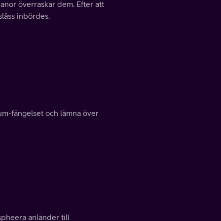
or överraskar dem. Efter att
låss inbördes.
ium-fängelset och lämna över
spheera anländer till