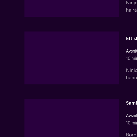
Ninj
ha r
Ett 
Avsnit
10 mi
Ninjo
henne
Samh
Avsnit
10 mi
Borgm