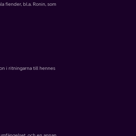
a fiender, bl.a. Ronin, som
n i ritningarna till hennes
riumfängelset, och en annan