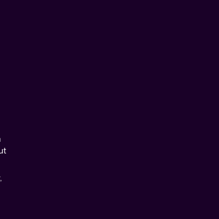
m
ut
,