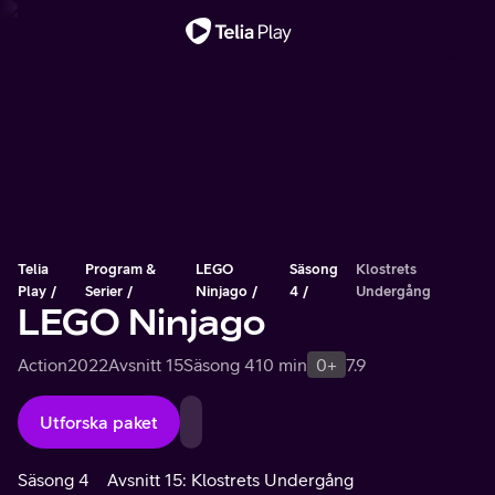
Viktigt meddelande
Telia
Program &
LEGO
Säsong
Klostrets
Play
Serier
Ninjago
4
Undergång
LEGO Ninjago
Action
2022
Avsnitt 15
Säsong 4
10 min
0+
7.9
Utforska paket
Säsong 4
Avsnitt 15: Klostrets Undergång