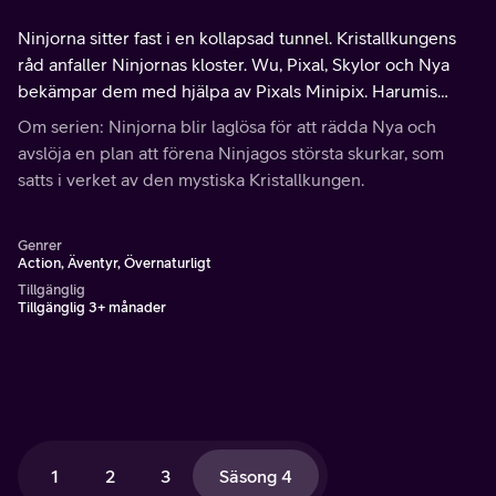
Ninjorna sitter fast i en kollapsad tunnel. Kristallkungens
råd anfaller Ninjornas kloster. Wu, Pixal, Skylor och Nya
bekämpar dem med hjälpa av Pixals Minipix. Harumis
kristallspindlar spränger klostret. Skurkarna kommer
Om serien: Ninjorna blir laglösa för att rädda Nya och
undan med Spinjitsus Vapen.
avslöja en plan att förena Ninjagos största skurkar, som
satts i verket av den mystiska Kristallkungen.
Genrer
Action, Äventyr, Övernaturligt
Tillgänglig
Tillgänglig 3+ månader
1
2
3
Säsong 4