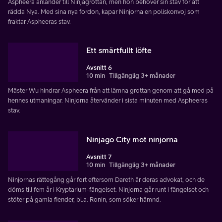
Aspheera anländer till Ninjagrottan, men hon behöver sin stav för att
rädda Nya. Med sina nya fordon, kapar Ninjorna en poliskonvoj som
fraktar Aspheeras stav.
Ett smärtfullt löfte
Avsnitt 6
10 min
Tillgänglig 3+ månader
Mäster Wu hindrar Aspheera från att lämna grottan genom att gå med på
hennes utmaningar. Ninjorna återvänder i sista minuten med Aspheeras
stav.
Ninjago City mot ninjorna
Avsnitt 7
10 min
Tillgänglig 3+ månader
Ninjornas rättegång går fort eftersom Dareth är deras advokat, och de
döms till fem år i Kryptarium-fängelset. Ninjorna går runt i fängelset och
stöter på gamla fiender, bl.a. Ronin, som söker hämnd.