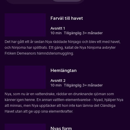
Farväl till havet
Avsnitt 1
10 min
Tillgänglig 3+ månader
Det har gått ett år sedan Nya räddade Ninjago och blev ett med havet,
och Ninjorna har splittrats. Ett gäng, kallat de Nya Ninjorna avbryter
Fröken Demeanors hämndstensmuggling.
Hemlängtan
Avsnitt 2
10 min
Tillgänglig 3+ månader
Nya, som nu är en vattendrake, räddar en drunknande sjöman som
känner igen henne. En annan vattten-elementvarelse - Nyad, hjälper Nya
att minnas, men Nya upptäcker att hon inte kan lämna det Oändliga
Havet utan att ge upp sina elementkrafter.
Nyas form