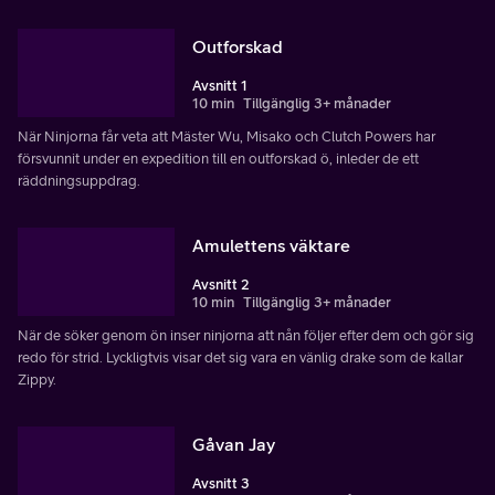
Outforskad
Avsnitt 1
10 min
Tillgänglig 3+ månader
När Ninjorna får veta att Mäster Wu, Misako och Clutch Powers har
försvunnit under en expedition till en outforskad ö, inleder de ett
räddningsuppdrag.
Amulettens väktare
Avsnitt 2
10 min
Tillgänglig 3+ månader
När de söker genom ön inser ninjorna att nån följer efter dem och gör sig
redo för strid. Lyckligtvis visar det sig vara en vänlig drake som de kallar
Zippy.
Gåvan Jay
Avsnitt 3