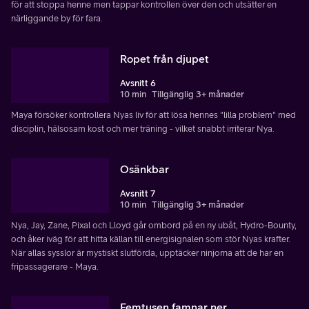
för att stoppa henne men tappar kontrollen över den och utsätter en
närliggande by för fara.
Ropet från djupet
Avsnitt 6
10 min
Tillgänglig 3+ månader
Maya försöker kontrollera Nyas liv för att lösa hennes "lilla problem" med
disciplin, hälsosam kost och mer träning - vilket snabbt irriterar Nya.
Osänkbar
Avsnitt 7
10 min
Tillgänglig 3+ månader
Nya, Jay, Zane, Pixal och Lloyd går ombord på en ny ubåt, Hydro-Bounty,
och åker iväg för att hitta källan till energisignalen som stör Nyas krafter.
När allas sysslor är mystiskt slutförda, upptäcker ninjorna att de har en
fripassagerare - Maya.
Femtusen famnar ner