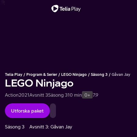
Viktigt meddelande
Telia Play
Program & Serier
LEGO Ninjago
Säsong 3
Gåvan Jay
LEGO Ninjago
Action
2021
Avsnitt 3
Säsong 3
10 min
0+
7.9
Utforska paket
Säsong 3
Avsnitt 3: Gåvan Jay