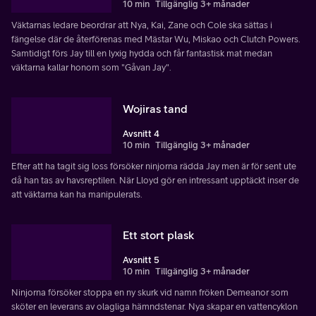
10 min
Tillgänglig 3+ månader
Väktarnas ledare beordrar att Nya, Kai, Zane och Cole ska sättas i
fängelse där de återförenas med Mästar Wu, Miskao och Clutch Powers.
Samtidigt förs Jay till en lyxig hydda och får fantastisk mat medan
väktarna kallar honom som "Gåvan Jay".
Wojiras tand
Avsnitt 4
10 min
Tillgänglig 3+ månader
Efter att ha tagit sig loss försöker ninjorna rädda Jay men är för sent ute
då han tas av havsreptilen. När Lloyd gör en intressant upptäckt inser de
att väktarna kan ha manipulerats.
Ett stort plask
Avsnitt 5
10 min
Tillgänglig 3+ månader
Ninjorna försöker stoppa en ny skurk vid namn fröken Demeanor som
sköter en leverans av olagliga hämndstenar. Nya skapar en vattencyklon