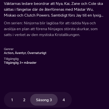
Väktarnas ledare beordrar att Nya, Kai, Zane och Cole ska
sättas i fängelse där de återförenas med Mästar Wu,
Miskao och Clutch Powers. Samtidigt förs Jay till en lyxig
hydda och får fantastisk mat medan väktarna kallar honom
Om serien: Ninjorna blir laglösa för att rädda Nya och
som "Gåvan Jay".
avslöja en plan att förena Ninjagos största skurkar, som
satts i verket av den mystiska Kristallkungen.
Genrer
Action, Äventyr, Övernaturligt
Tillgänglig
Tillgänglig 3+ månader
1
2
Säsong 3
4