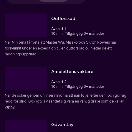
Outforskad
Avsnitt 1
10 min
Tillgänglig 3+ månader
När Ninjorna får veta att Mäster Wu, Misako och Clutch Powers har
försvunnit under en expedition till en outforskad ö, inleder de ett
räddningsuppdrag.
Amulettens väktare
Avsnitt 2
10 min
Tillgänglig 3+ månader
När de söker genom ön inser ninjorna att nån följer efter dem och gör sig
redo för strid. Lyckligtvis visar det sig vara en vänlig drake som de kallar
Zippy.
Gåvan Jay