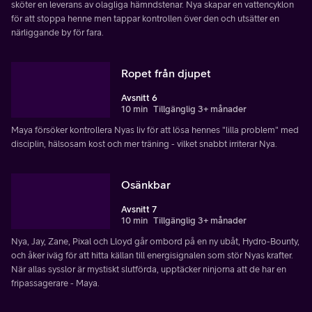
sköter en leverans av olagliga hämndstenar. Nya skapar en vattencyklon
för att stoppa henne men tappar kontrollen över den och utsätter en
närliggande by för fara.
Ropet från djupet
Avsnitt 6
10 min
Tillgänglig 3+ månader
Maya försöker kontrollera Nyas liv för att lösa hennes "lilla problem" med
disciplin, hälsosam kost och mer träning - vilket snabbt irriterar Nya.
Osänkbar
Avsnitt 7
10 min
Tillgänglig 3+ månader
Nya, Jay, Zane, Pixal och Lloyd går ombord på en ny ubåt, Hydro-Bounty,
och åker iväg för att hitta källan till energisignalen som stör Nyas krafter.
När allas sysslor är mystiskt slutförda, upptäcker ninjorna att de har en
fripassagerare - Maya.