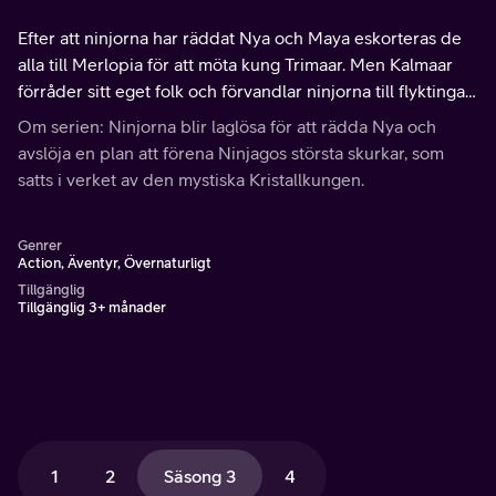
Efter att ninjorna har räddat Nya och Maya eskorteras de
alla till Merlopia för att möta kung Trimaar. Men Kalmaar
förråder sitt eget folk och förvandlar ninjorna till flyktingar
som nu måste fly från det översvämmande palatset.
Om serien: Ninjorna blir laglösa för att rädda Nya och
avslöja en plan att förena Ninjagos största skurkar, som
satts i verket av den mystiska Kristallkungen.
Genrer
Action, Äventyr, Övernaturligt
Tillgänglig
Tillgänglig 3+ månader
1
2
Säsong 3
4