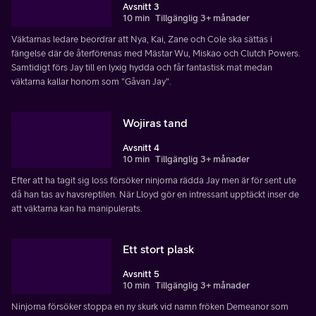
Avsnitt 3
10 min
Tillgänglig 3+ månader
Väktarnas ledare beordrar att Nya, Kai, Zane och Cole ska sättas i
fängelse där de återförenas med Mästar Wu, Miskao och Clutch Powers.
Samtidigt förs Jay till en lyxig hydda och får fantastisk mat medan
väktarna kallar honom som "Gåvan Jay".
Wojiras tand
Avsnitt 4
10 min
Tillgänglig 3+ månader
Efter att ha tagit sig loss försöker ninjorna rädda Jay men är för sent ute
då han tas av havsreptilen. När Lloyd gör en intressant upptäckt inser de
att väktarna kan ha manipulerats.
Ett stort plask
Avsnitt 5
10 min
Tillgänglig 3+ månader
Ninjorna försöker stoppa en ny skurk vid namn fröken Demeanor som