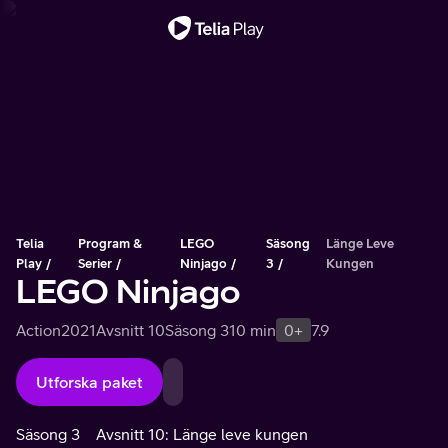
Viktigt meddelande
Telia
Program &
LEGO
Säsong
Länge Leve
Play
Serier
Ninjago
3
Kungen
LEGO Ninjago
Action
2021
Avsnitt 10
Säsong 3
10 min
0+
7.9
Utforska paket
Säsong 3
Avsnitt 10: Länge leve kungen