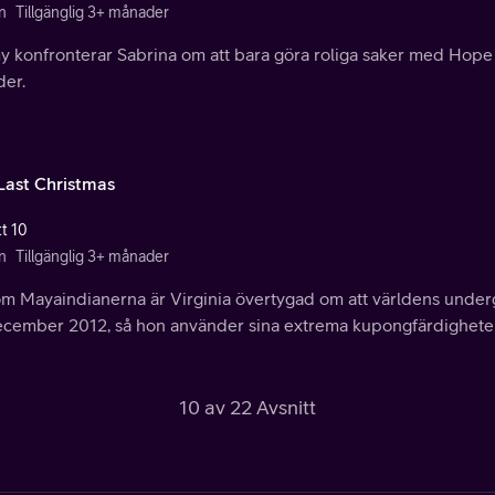
n
Tillgänglig 3+ månader
y konfronterar Sabrina om att bara göra roliga saker med Hope
der.
Last Christmas
tt 10
n
Tillgänglig 3+ månader
om Mayaindianerna är Virginia övertygad om att världens under
ecember 2012, så hon använder sina extrema kupongfärdigheter f
10 av 22 Avsnitt