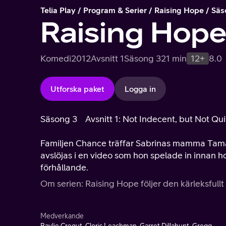
Telia Play
Program & Serier
Raising Hope
Säs
Raising Hop
Komedi
2012
Avsnitt 1
Säsong 3
21 min
12+
8.0
Utforska paket
Logga in
Säsong 3
Avsnitt 1: Not Indecent, but Not Q
Familjen Chance träffar Sabrinas mamma Tam
avslöjas i en video som hon spelade in innan 
förhållande.
Om serien: Raising Hope följer den kärleksfullt
Medverkande