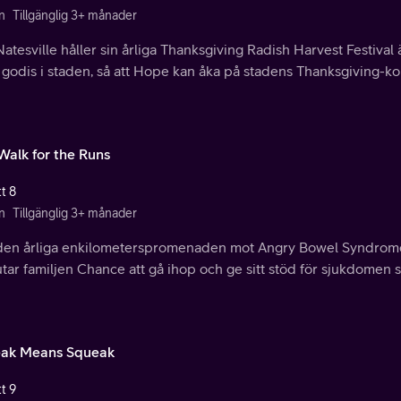
n
Tillgänglig 3+ månader
atesville håller sin årliga Thanksgiving Radish Harvest Festival ä
 godis i staden, så att Hope kan åka på stadens Thanksgiving-k
Walk for the Runs
t 8
n
Tillgänglig 3+ månader
den årliga enkilometerspromenaden mot Angry Bowel Syndrome 
tar familjen Chance att gå ihop och ge sitt stöd för sjukdomen
ak Means Squeak
t 9