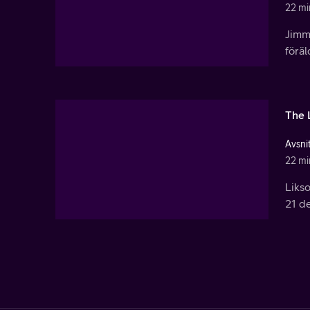
22 mi
Jimm
föräl
The 
Avsni
22 mi
Liks
21 d