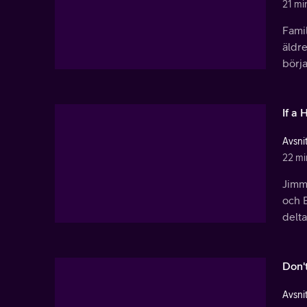
21 mi
Famil
äldr
börja
If a 
Avsnit
22 mi
Jimmy
och B
delta
Don'
Avsnit