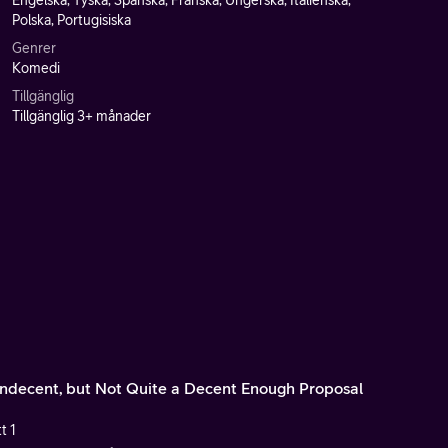
Engelska, Tyska, Spanska, Franska, Ungerska, Italienska,
Polska, Portugisiska
Genrer
Komedi
Tillgänglig
Tillgänglig 3+ månader
Indecent, but Not Quite a Decent Enough Proposal
t 1