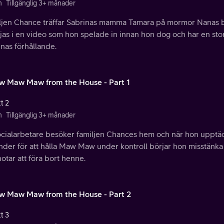
n
Tillgänglig 3+ månader
ljen Chance träffar Sabrinas mamma Tamara på mormor Nanas 
öjas i en video som hon spelade in innan hon dog och har en st
nas förhållande.
w Maw Maw from the House - Part 1
t 2
n
Tillgänglig 3+ månader
ocialarbetare besöker familjen Chances hem och när hon upptäc
nder för att hålla Maw Maw under kontroll börjar hon misstänka
otar att föra bort henne.
w Maw Maw from the House - Part 2
t 3