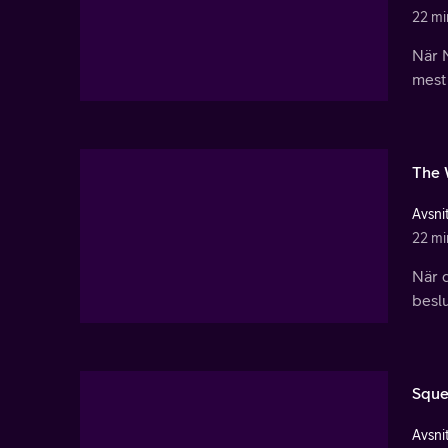
22 mi
När N
mest
The 
Avsnit
22 mi
När 
beslu
Sque
Avsnit