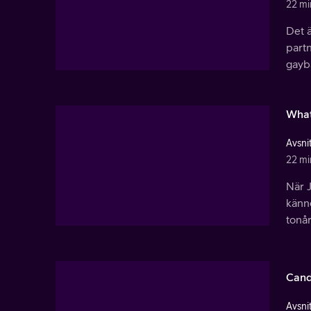
22 mi
Det 
partn
gayb
What
Avsnit
22 mi
När J
känne
tonår
Cand
Avsnit