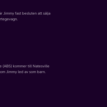
r Jimmy fast besluten att sälja
ortegevagn.
(ABS) kommer till Natesville
 som Jimmy led av som barn.