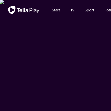
Viktigt meddelande
Start
Tv
Sport
Fot