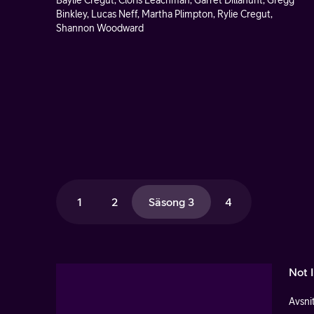
Baylie Cregut, Cloris Leachman, Garret Dillahunt, Gregg
Binkley, Lucas Neff, Martha Plimpton, Rylie Cregut,
Shannon Woodward
1
2
Säsong 3
4
Not 
Avsnit