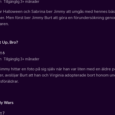
n
Tillgänglig 3+ månader
är Halloween och Sabrina ber Jimmy att umgås med hennes bäs
er. Men först ber Jimmy Burt att göra en förundersökning genom 
aren.
 Up, Bro?
t 6
n
Tillgänglig 3+ månader
immy hittar en foto på sig själv när han var liten med en äldre p
r, avslöjar Burt att han och Virginia adopterade bort honom und
sföräldrar.
y Wars
t 7