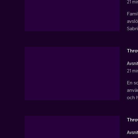
21 mi
Fami
avsl
Sabri
Thro
Avsnit
21 mi
En s
anvä
och h
Thro
Avsnit