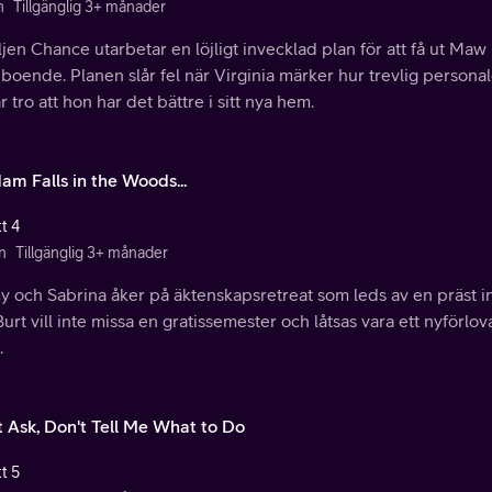
n
Tillgänglig 3+ månader
jen Chance utarbetar en löjligt invecklad plan för att få ut Maw 
eboende. Planen slår fel när Virginia märker hur trevlig perso
r tro att hon har det bättre i sitt nya hem.
Ham Falls in the Woods...
t 4
n
Tillgänglig 3+ månader
 och Sabrina åker på äktenskapsretreat som leds av en präst inn
urt vill inte missa en gratissemester och låtsas vara ett nyförlov
.
t Ask, Don't Tell Me What to Do
t 5