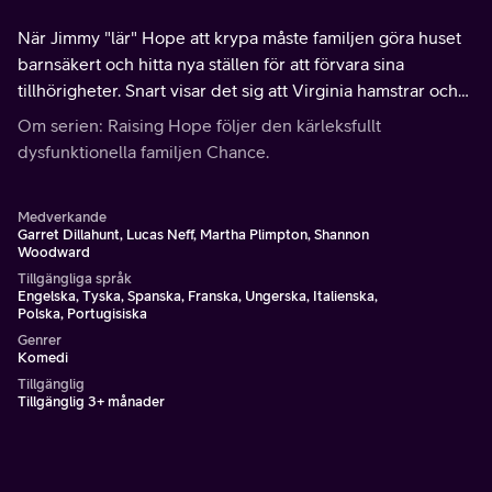
När Jimmy "lär" Hope att krypa måste familjen göra huset
barnsäkert och hitta nya ställen för att förvara sina
tillhörigheter. Snart visar det sig att Virginia hamstrar och
har sparat skräp i skjulet, som blir Hopes nya
Om serien: Raising Hope följer den kärleksfullt
favoritgömställe.
dysfunktionella familjen Chance.
Medverkande
Garret Dillahunt, Lucas Neff, Martha Plimpton, Shannon
Woodward
Tillgängliga språk
Engelska, Tyska, Spanska, Franska, Ungerska, Italienska,
Polska, Portugisiska
Genrer
Komedi
Tillgänglig
Tillgänglig 3+ månader