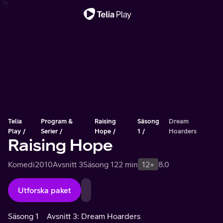
Viktigt meddelande
Telia
Program &
Raising
Säsong
Dream
Play
Serier
Hope
1
Hoarders
Raising Hope
Komedi
2010
Avsnitt 3
Säsong 1
22 min
12+
8.0
Utforska paket
Säsong 1
Avsnitt 3: Dream Hoarders