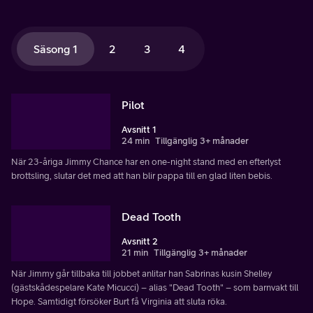
Säsong 1
2
3
4
Pilot
Avsnitt 1
24 min
Tillgänglig 3+ månader
När 23-åriga Jimmy Chance har en one-night stand med en efterlyst
brottsling, slutar det med att han blir pappa till en glad liten bebis.
Dead Tooth
Avsnitt 2
21 min
Tillgänglig 3+ månader
När Jimmy går tillbaka till jobbet anlitar han Sabrinas kusin Shelley
(gästskådespelare Kate Micucci) – alias "Dead Tooth" – som barnvakt till
Hope. Samtidigt försöker Burt få Virginia att sluta röka.