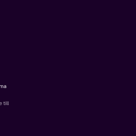
mma
till