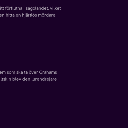
t förflutna i sagolandet, vilket
en hitta en hjärtlös mördare
em som ska ta över Grahams
tiltskin blev den lurendrejare