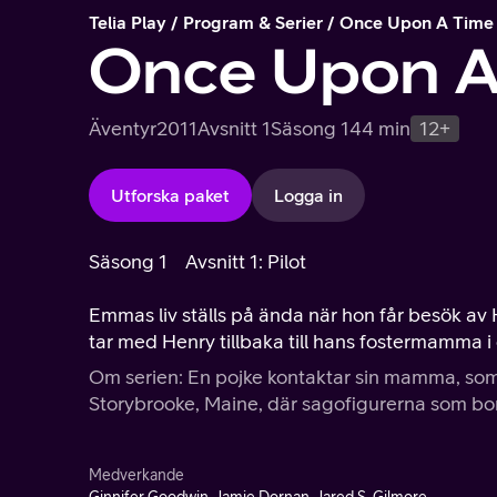
Telia Play
Program & Serier
Once Upon A Time
Once Upon A
Äventyr
2011
Avsnitt 1
Säsong 1
44 min
12+
Utforska paket
Logga in
Säsong 1
Avsnitt 1: Pilot
Emmas liv ställs på ända när hon får besök av
tar med Henry tillbaka till hans fostermamma 
Om serien: En pojke kontaktar sin mamma, som
Storybrooke, Maine, där sagofigurerna som bor i
Medverkande