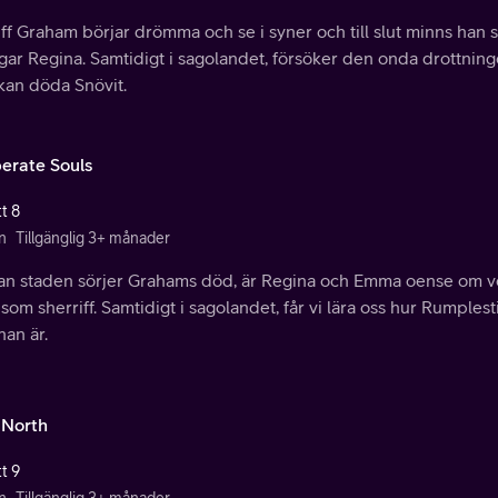
ff Graham börjar drömma och se i syner och till slut minns han sit
gar Regina. Samtidigt i sagolandet, försöker den onda drottning
kan döda Snövit.
erate Souls
t 8
n
Tillgänglig 3+ månader
n staden sörjer Grahams död, är Regina och Emma oense om v
som sherriff. Samtidigt i sagolandet, får vi lära oss hur Rumples
an är.
 North
t 9