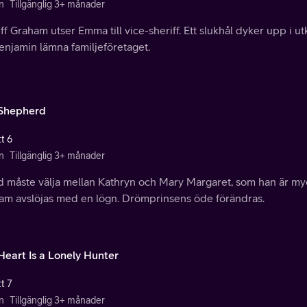
n
Tillgänglig 3+ månader
ff Graham utser Emma till vice-sheriff. Ett slukhål dyker upp i u
Benjamin lämna familjeföretaget.
Shepherd
t 6
n
Tillgänglig 3+ månader
 måste välja mellan Kathryn och Mary Margaret, som han är myck
am avslöjas med en lögn. Drömprinsens öde förändras.
Heart Is a Lonely Hunter
t 7
n
Tillgänglig 3+ månader