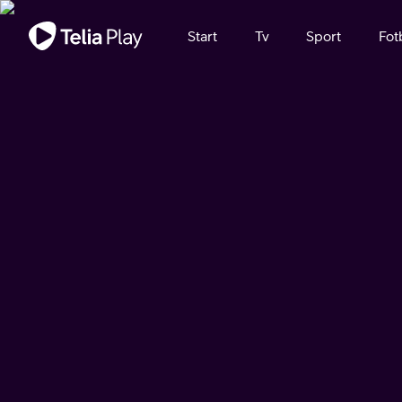
Viktigt meddelande
Start
Tv
Sport
Fot