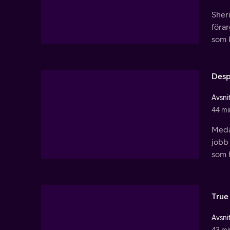
Sheri
förar
som 
Desp
Avsnit
44 mi
Meda
jobb 
som h
True
Avsnit