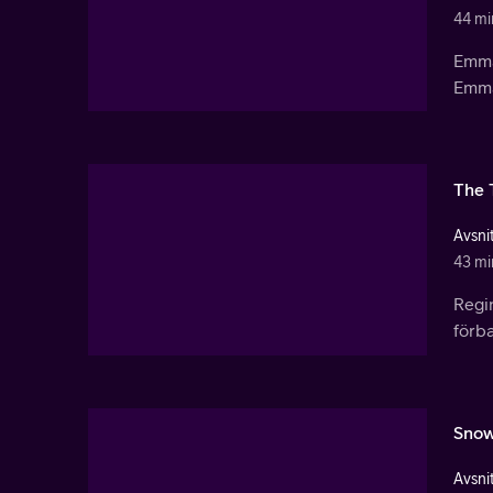
44 mi
Emmas
Emma
The 
Avsnit
43 mi
Regi
förba
Snow
Avsnit