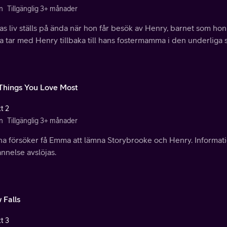
n
Tillgänglig 3+ månader
 liv ställs på ända när hon får besök av Henry, barnet som hon
 tar med Henry tillbaka till hans fostermamma i den underliga 
Things You Love Most
t 2
n
Tillgänglig 3+ månader
na försöker få Emma att lämna Storybrooke och Henry. Informa
nnelse avslöjas.
 Falls
t 3