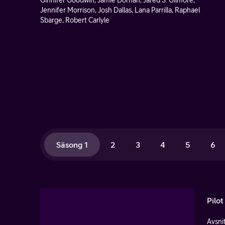
Ginnifer Goodwin, Jamie Dornan, Jared S. Gilmore,
Jennifer Morrison, Josh Dallas, Lana Parrilla, Raphael
Sbarge, Robert Carlyle
Säsong 1
2
3
4
5
6
Pilot
Avsnit