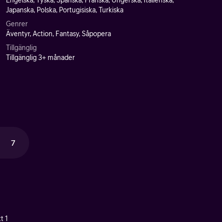
Engelska, Tyska, Spanska, Franska, Ungerska, Italienska,
Japanska, Polska, Portugisiska, Turkiska
Genrer
Äventyr, Action, Fantasy, Såpopera
Tillgänglig
Tillgänglig 3+ månader
7
t 1