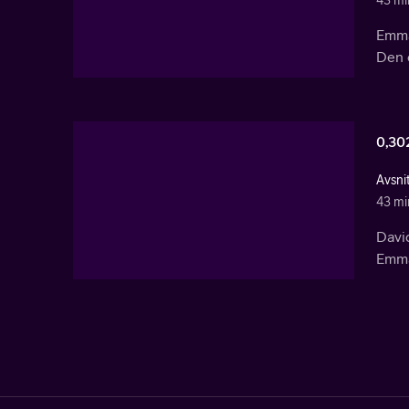
43 mi
Emma
Den o
0,30
Avsni
43 mi
Davi
Emma