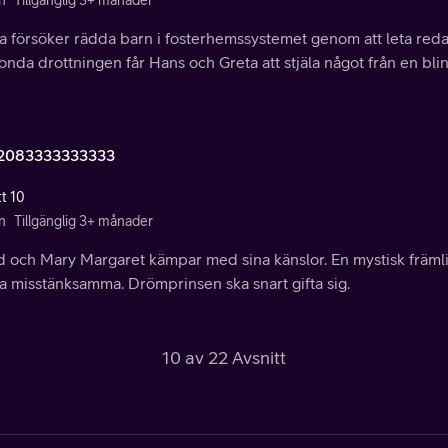
n
Tillgänglig 3+ månader
 försöker rädda barn i fosterhemssystemet genom att leta reda
nda drottningen får Hans och Greta att stjäla något från en bli
2083333333333
tt 10
n
Tillgänglig 3+ månader
d och Mary Margaret kämpar med sina känslor. En mystisk främli
 misstänksamma. Drömprinsen ska snart gifta sig.
10 av 22 Avsnitt