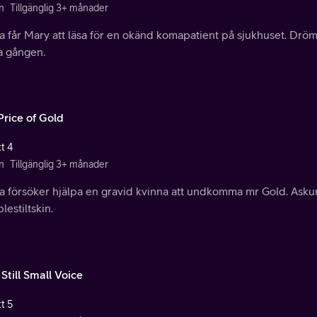
n
Tillgänglig 3+ månader
får Mary att läsa för en okänd komapatient på sjukhuset. Drömp
a gången.
Price of Gold
t 4
n
Tillgänglig 3+ månader
 försöker hjälpa en gravid kvinna att undkomma mr Gold. Askun
estiltskin.
Still Small Voice
t 5