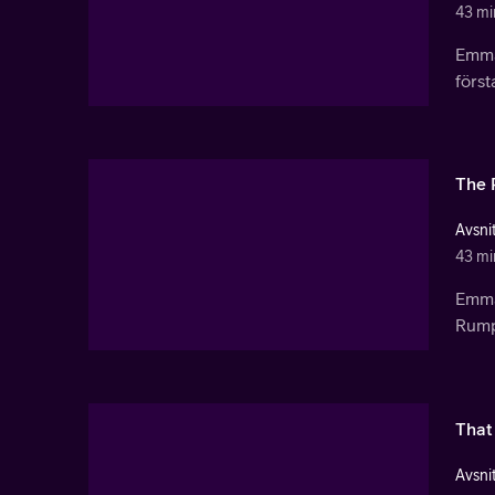
43 mi
Emma 
först
The 
Avsnit
43 mi
Emma
Rumpl
That 
Avsnit