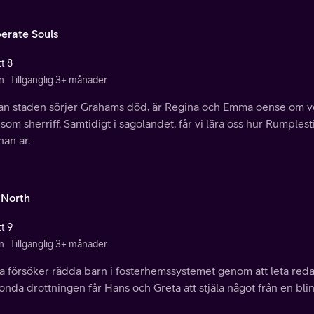
erate Souls
t 8
n
Tillgänglig 3+ månader
n staden sörjer Grahams död, är Regina och Emma oense om v
som sherriff. Samtidigt i sagolandet, får vi lära oss hur Rumples
an är.
 North
t 9
n
Tillgänglig 3+ månader
 försöker rädda barn i fosterhemssystemet genom att leta reda
nda drottningen får Hans och Greta att stjäla något från en bli