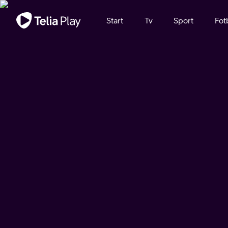
Viktigt meddelande
Start
Tv
Sport
Fot