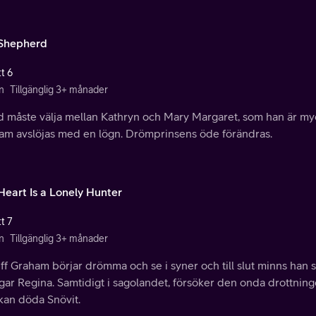
Shepherd
t 6
n
Tillgänglig 3+ månader
 måste välja mellan Kathryn och Mary Margaret, som han är myck
am avslöjas med en lögn. Drömprinsens öde förändras.
Heart Is a Lonely Hunter
t 7
n
Tillgänglig 3+ månader
ff Graham börjar drömma och se i syner och till slut minns han sit
gar Regina. Samtidigt i sagolandet, försöker den onda drottning
kan döda Snövit.