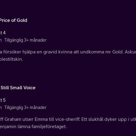
Price of Gold
t 4
n
Tillgänglig 3+ månader
 försöker hjälpa en gravid kvinna att undkomma mr Gold. Askun
estiltskin.
Still Small Voice
t 5
n
Tillgänglig 3+ månader
ff Graham utser Emma till vice-sheriff. Ett slukhål dyker upp i u
Benjamin lämna familjeföretaget.