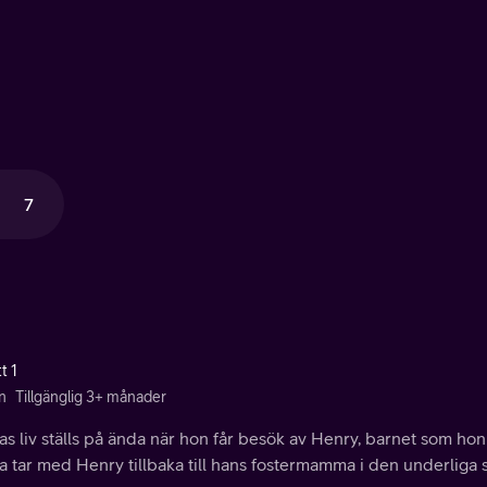
7
t 1
n
Tillgänglig 3+ månader
 liv ställs på ända när hon får besök av Henry, barnet som hon
 tar med Henry tillbaka till hans fostermamma i den underliga 