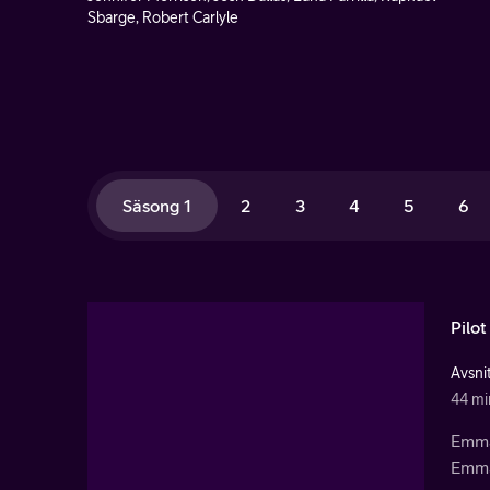
Sbarge, Robert Carlyle
Säsong 1
2
3
4
5
6
Pilot
Avsnit
44 mi
Emmas
Emma