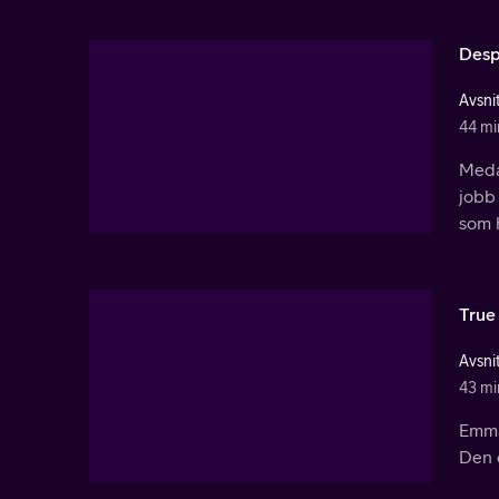
Desp
Avsnit
44 mi
Meda
jobb 
som h
True
Avsnit
43 mi
Emma
Den o