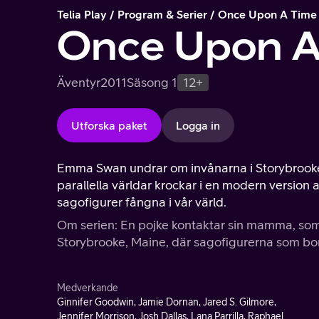
Telia Play
Program & Serier
Once Upon A Time
Once Upon A
Äventyr
2011
Säsong 1
12+
Utforska paket
Logga in
Emma Swan undrar om invånarna i Storybrooke,
parallella världar krockar i en modern version 
sagofigurer fångna i vår värld.
Om serien: En pojke kontaktar sin mamma, som
Storybrooke, Maine, där sagofigurerna som bor i
Medverkande
Ginnifer Goodwin, Jamie Dornan, Jared S. Gilmore,
Jennifer Morrison, Josh Dallas, Lana Parrilla, Raphael