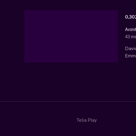
0,30
Avsni
43 mi
Davi
Emma
Telia Play
Start