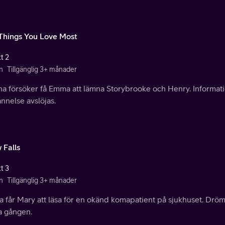
Things You Love Most
t 2
n
Tillgänglig 3+ månader
na försöker få Emma att lämna Storybrooke och Henry. Informa
nnelse avslöjas.
 Falls
t 3
n
Tillgänglig 3+ månader
får Mary att läsa för en okänd komapatient på sjukhuset. Drömp
a gången.