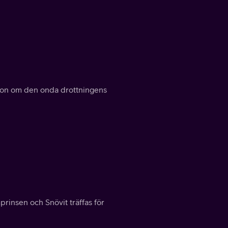
tion om den onda drottningens
rinsen och Snövit träffas för