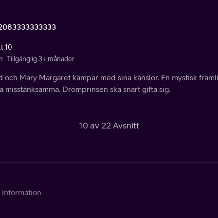
2083333333333
tt 10
n
Tillgänglig 3+ månader
d och Mary Margaret kämpar med sina känslor. En mystisk främli
 misstänksamma. Drömprinsen ska snart gifta sig.
10 av 22 Avsnitt
Information
Kontakta Telia