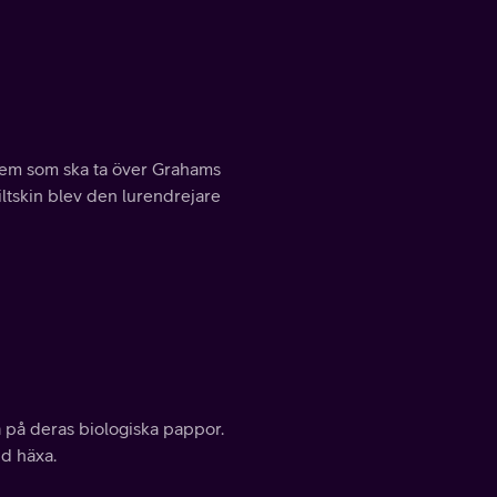
em som ska ta över Grahams
tiltskin blev den lurendrejare
 på deras biologiska pappor.
nd häxa.