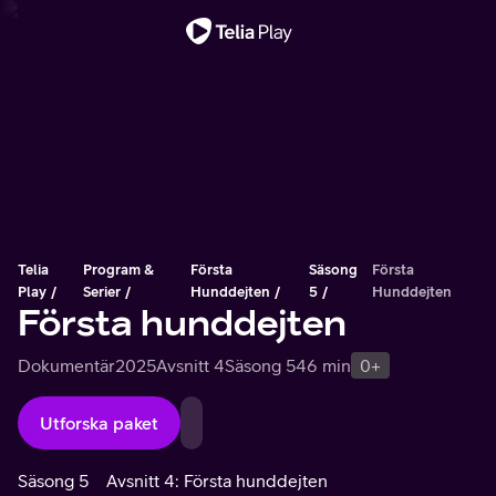
Viktigt meddelande
Telia
Program &
Första
Säsong
Första
Play
Serier
Hunddejten
5
Hunddejten
Första hunddejten
Dokumentär
2025
Avsnitt 4
Säsong 5
46 min
0+
Utforska paket
Säsong 5
Avsnitt 4: Första hunddejten