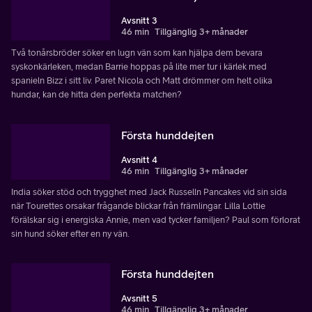
Avsnitt 3
46 min
Tillgänglig 3+ månader
Två tonårsbröder söker en lugn vän som kan hjälpa dem bevara
syskonkärleken, medan Barrie hoppas på lite mer tur i kärlek med
spanieln Bizz i sitt liv. Paret Nicola och Matt drömmer om helt olika
hundar, kan de hitta den perfekta matchen?
Första hunddejten
Avsnitt 4
46 min
Tillgänglig 3+ månader
India söker stöd och trygghet med Jack Russelln Pancakes vid sin sida
när Tourettes orsakar frågande blickar från främlingar. Lilla Lottie
förälskar sig i energiska Annie, men vad tycker familjen? Paul som förlorat
sin hund söker efter en ny vän.
Första hunddejten
Avsnitt 5
46 min
Tillgänglig 3+ månader