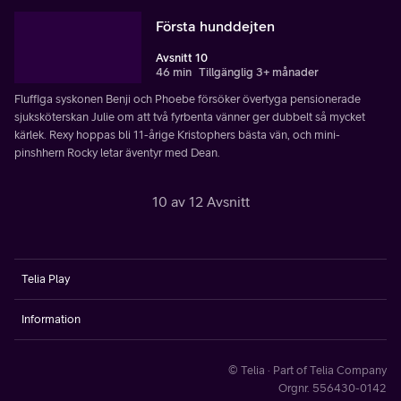
Första hunddejten
Avsnitt 10
46 min
Tillgänglig 3+ månader
Fluffiga syskonen Benji och Phoebe försöker övertyga pensionerade
sjuksköterskan Julie om att två fyrbenta vänner ger dubbelt så mycket
kärlek. Rexy hoppas bli 11-årige Kristophers bästa vän, och mini-
pinshhern Rocky letar äventyr med Dean.
10 av 12 Avsnitt
Telia Play
Information
© Telia · Part of Telia Company
Orgnr. 556430-0142