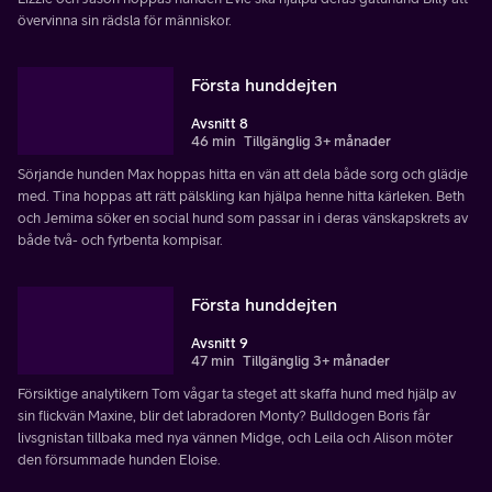
övervinna sin rädsla för människor.
Första hunddejten
Avsnitt 8
46 min
Tillgänglig 3+ månader
Sörjande hunden Max hoppas hitta en vän att dela både sorg och glädje
med. Tina hoppas att rätt pälskling kan hjälpa henne hitta kärleken. Beth
och Jemima söker en social hund som passar in i deras vänskapskrets av
både två- och fyrbenta kompisar.
Första hunddejten
Avsnitt 9
47 min
Tillgänglig 3+ månader
Försiktige analytikern Tom vågar ta steget att skaffa hund med hjälp av
sin flickvän Maxine, blir det labradoren Monty? Bulldogen Boris får
livsgnistan tillbaka med nya vännen Midge, och Leila och Alison möter
den försummade hunden Eloise.