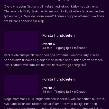
Övergivna Leon får chans till nystart med lek och kärlek hos vännerna
Chanelle och Molly. Syskonen Niamh och Holly vill utöka familjen med en
fyrbent vän, är Skye den dom söker? Andreas hoppas att energiska Annie
ska bli hans perfekta sällskap.
Första hunddejten
Avsnitt 6
46 min
Tillgänglig 3+ månader
Vackra vita huskyn Olaf imponerar på bröderna Ben och Harry. Tracey
hoppas hitta tillbaka till glädjen med Buster, och hunden Storm söker en
lekfull fyrbent vän som kan matcha hans skyhöga energinivå.
Första hunddejten
Avsnitt 7
46 min
Tillgänglig 3+ månader
Singelmamman Laura längtar efter en kärleksfull vän när barnen blir stora,
nya paret Justin och Richard testar tålamodet med busiga Bear, och
Lizzie och Jason hoppas hunden Evie ska hjälpa deras gatuhund Billy att