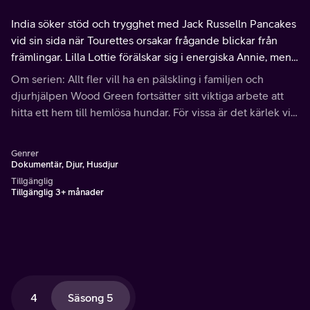
India söker stöd och trygghet med Jack Russelln Pancakes
vid sin sida när Tourettes orsakar frågande blickar från
främlingar. Lilla Lottie förälskar sig i energiska Annie, men
vad tycker familjen? Paul som förlorat sin hund söker efter
Om serien: Allt fler vill ha en pälskling i familjen och
en ny vän.
djurhjälpen Wood Green fortsätter sitt viktiga arbete att
hitta ett hem till hemlösa hundar. För vissa är det kärlek vid
första ögonkastet medan andra kan behöva lite tid för att
öppna upp sina hjärtan.
Genrer
Dokumentär, Djur, Husdjur
Tillgänglig
Tillgänglig 3+ månader
4
Säsong 5