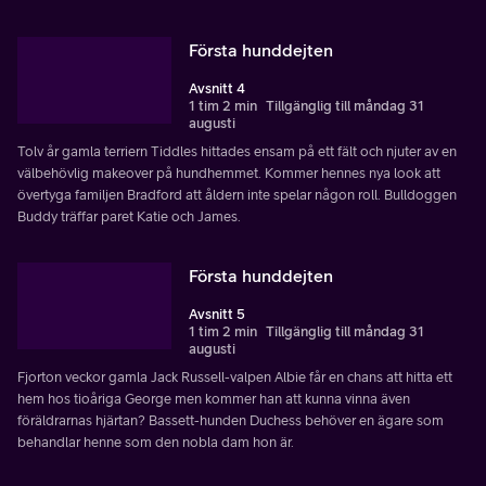
Första hunddejten
Avsnitt 4
1 tim 2 min
Tillgänglig till måndag 31
augusti
Tolv år gamla terriern Tiddles hittades ensam på ett fält och njuter av en
välbehövlig makeover på hundhemmet. Kommer hennes nya look att
övertyga familjen Bradford att åldern inte spelar någon roll. Bulldoggen
Buddy träffar paret Katie och James.
Första hunddejten
Avsnitt 5
1 tim 2 min
Tillgänglig till måndag 31
augusti
Fjorton veckor gamla Jack Russell-valpen Albie får en chans att hitta ett
hem hos tioåriga George men kommer han att kunna vinna även
föräldrarnas hjärtan? Bassett-hunden Duchess behöver en ägare som
behandlar henne som den nobla dam hon är.