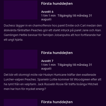
Första hunddejten
Avsnitt 6
1 tim 1 min
Tillgänglig till måndag 31
augusti
Duchess lägger in en charmoffensiv hos paret Emilie och Carl medan den
älskvärda fåntratten Peaches gör ett starkt intryck på paret Jane och Alan.
Gamlingen Hettie bevisar för familjen Jobanputra att hon fortfarande har
ett ungt hjärta.
Första hunddejten
Avsnitt 7
1 tim 1 min
Tillgänglig till måndag 31
augusti
Det blir ett stormigt möte när Huskyn Hurricane träffar den exalterade
Lurcher-valpen Peaches. Spanieln Lottie kommer till Woodgreen efter att
ha rymt från en valpfarm. Jack Russelln Rosie får träffa tioåriga Mitchell
men har hon för mycket energi?
Första hunddejten