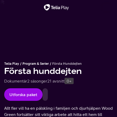
Viktigt meddelande
Telia Play
Program & Serier
Första Hunddejten
Första hunddejten
Dokumentär
2 säsonger
21 avsnitt
0+
Utforska paket
Allt fler vill ha en pälskling i familjen och djurhjälpen Wood
Green fortsätter sitt viktiga arbete att hitta ett hem till