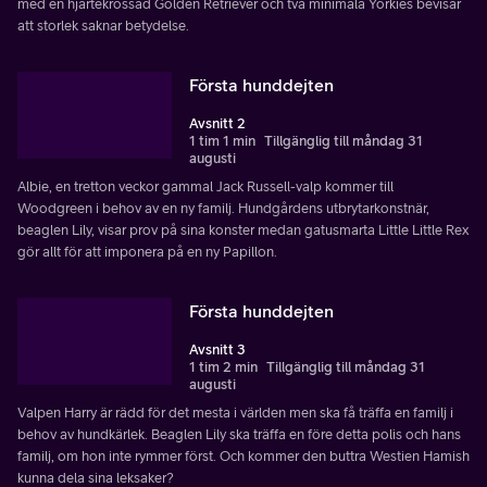
med en hjärtekrossad Golden Retriever och två minimala Yorkies bevisar
att storlek saknar betydelse.
Första hunddejten
Avsnitt 2
1 tim 1 min
Tillgänglig till måndag 31
augusti
Albie, en tretton veckor gammal Jack Russell-valp kommer till
Woodgreen i behov av en ny familj. Hundgårdens utbrytarkonstnär,
beaglen Lily, visar prov på sina konster medan gatusmarta Little Little Rex
gör allt för att imponera på en ny Papillon.
Första hunddejten
Avsnitt 3
1 tim 2 min
Tillgänglig till måndag 31
augusti
Valpen Harry är rädd för det mesta i världen men ska få träffa en familj i
behov av hundkärlek. Beaglen Lily ska träffa en före detta polis och hans
familj, om hon inte rymmer först. Och kommer den buttra Westien Hamish
kunna dela sina leksaker?