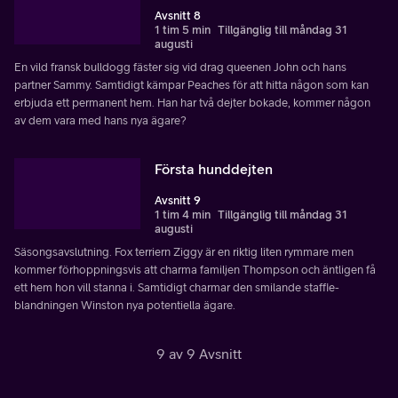
Avsnitt 8
1 tim 5 min
Tillgänglig till måndag 31
augusti
En vild fransk bulldogg fäster sig vid drag queenen John och hans
partner Sammy. Samtidigt kämpar Peaches för att hitta någon som kan
erbjuda ett permanent hem. Han har två dejter bokade, kommer någon
av dem vara med hans nya ägare?
Första hunddejten
Avsnitt 9
1 tim 4 min
Tillgänglig till måndag 31
augusti
Säsongsavslutning. Fox terriern Ziggy är en riktig liten rymmare men
kommer förhoppningsvis att charma familjen Thompson och äntligen få
ett hem hon vill stanna i. Samtidigt charmar den smilande staffie-
blandningen Winston nya potentiella ägare.
9 av 9 Avsnitt