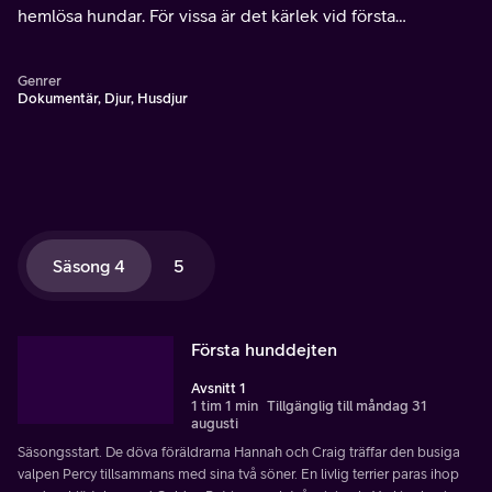
hemlösa hundar. För vissa är det kärlek vid första
ögonkastet medan andra kan behöva lite tid för att öppna
upp sina hjärtan.
Genrer
Dokumentär, Djur, Husdjur
Säsong 4
5
Första hunddejten
Avsnitt 1
1 tim 1 min
Tillgänglig till måndag 31
augusti
Säsongsstart. De döva föräldrarna Hannah och Craig träffar den busiga
valpen Percy tillsammans med sina två söner. En livlig terrier paras ihop