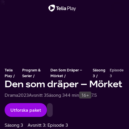
Viktigt meddelande
Telia
Program &
Den Som Dräper –
Säsong
Episode
Play
Serier
Mörket
3
3
Den som dräper – Mörket
Drama
2023
Avsnitt 3
Säsong 3
44 min
16+
7.5
Utforska paket
Säsong 3
Avsnitt 3: Episode 3