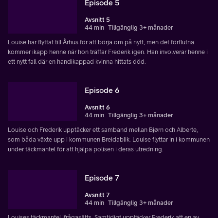
Episode 5
Avsnitt 5
44 min
Tillgänglig 3+ månader
Louise har flyttat till Århus för att börja om på nytt, men det förflutna
kommer ikapp henne när hon träffar Frederik igen. Han involverar henne i
ett nytt fall där en handikappad kvinna hittats död.
Episode 6
Avsnitt 6
44 min
Tillgänglig 3+ månader
Louise och Frederik upptäcker ett samband mellan Bjørn och Alberte,
som båda växte upp i kommunen Breidablik. Louise flyttar in i kommunen
under täckmantel för att hjälpa polisen i deras utredning.
Episode 7
Avsnitt 7
44 min
Tillgänglig 3+ månader
Louises täckmantel ifrågasätts. Samtidigt upptäcker Frederik att en av