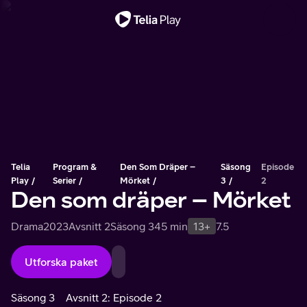
Viktigt meddelande
Telia
Program &
Den Som Dräper –
Säsong
Episode
Play
Serier
Mörket
3
2
Den som dräper – Mörket
Drama
2023
Avsnitt 2
Säsong 3
45 min
13+
7.5
Utforska paket
Säsong 3
Avsnitt 2: Episode 2