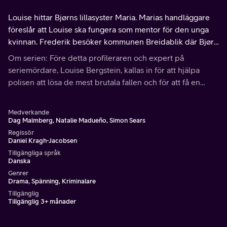
Louise hittar Bjørns lillasyster Maria. Marias handläggare
föreslår att Louise ska fungera som mentor för den unga
kvinnan. Frederik besöker kommunen Breidablik där Bjørn
bodde med sin mamma och Maria.
Om serien: Före detta profileraren och expert på
seriemördare, Louise Bergstein, kallas in för att hjälpa
polisen att lösa de mest brutala fallen och för att få en
djupare förståelse för gärningsmannens psyke.
Medverkande
Dag Malmberg, Natalie Madueño, Simon Sears
Regissör
Daniel Kragh-Jacobsen
Tillgängliga språk
Danska
Genrer
Drama, Spänning, Kriminalare
Tillgänglig
Tillgänglig 3+ månader