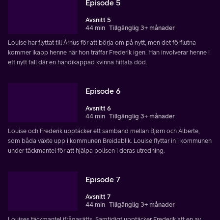
Episode 5
Avsnitt 5
44 min
Tillgänglig 3+ månader
Louise har flyttat till Århus för att börja om på nytt, men det förflutna
kommer ikapp henne när hon träffar Frederik igen. Han involverar henne i
ett nytt fall där en handikappad kvinna hittats död.
Episode 6
Avsnitt 6
44 min
Tillgänglig 3+ månader
Louise och Frederik upptäcker ett samband mellan Bjørn och Alberte,
som båda växte upp i kommunen Breidablik. Louise flyttar in i kommunen
under täckmantel för att hjälpa polisen i deras utredning.
Episode 7
Avsnitt 7
44 min
Tillgänglig 3+ månader
Louises täckmantel ifrågasätts. Samtidigt upptäcker Frederik att en av