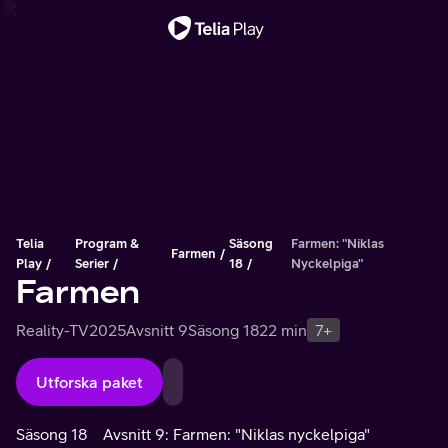
Viktigt meddelande
Telia
Program &
Säsong
Farmen: "Niklas
Farmen
Play
Serier
18
Nyckelpiga"
Farmen
Reality-TV
2025
Avsnitt 9
Säsong 18
22 min
7+
Utforska paket
Säsong 18
Avsnitt 9: Farmen: "Niklas nyckelpiga"