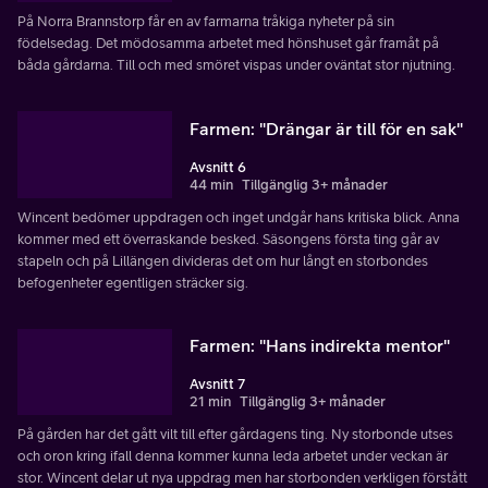
På Norra Brannstorp får en av farmarna tråkiga nyheter på sin
födelsedag. Det mödosamma arbetet med hönshuset går framåt på
båda gårdarna. Till och med smöret vispas under oväntat stor njutning.
Farmen: "Drängar är till för en sak"
Avsnitt 6
44 min
Tillgänglig 3+ månader
Wincent bedömer uppdragen och inget undgår hans kritiska blick. Anna
kommer med ett överraskande besked. Säsongens första ting går av
stapeln och på Lillängen divideras det om hur långt en storbondes
befogenheter egentligen sträcker sig.
Farmen: "Hans indirekta mentor"
Avsnitt 7
21 min
Tillgänglig 3+ månader
På gården har det gått vilt till efter gårdagens ting. Ny storbonde utses
och oron kring ifall denna kommer kunna leda arbetet under veckan är
stor. Wincent delar ut nya uppdrag men har storbonden verkligen förstått