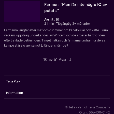
Farmen: "Man får inte högre IQ av
potatis"
Avsnitt 10
21 min
Tillgänglig 3+ månader
Farmarna längtar efter mat och drömmer om kanelbullar och kaffe. Förra
veckans uppdrag underkändes av Wincent och de arbetar hårt för den
eftertraktade belöningen. Tinget nalkas och farmarna undrar hur deras
kämpe står sig gentemot Lillängens kämpe?
10 av 51 Avsnitt
Telia Play
Information
© Telia · Part of Telia Company
Orgnr. 556430-0142