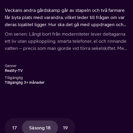
Veckans andra gårdskamp går av stapeln och två farmare
får byta plats med varandra, vilket leder till frågan om var
deras lojalitet ligger. Hur ska det gå med uppdragen och
hur lång tid har de egentligen på sig innan Wincent
Om serien: Långt bort från moderniteter lever deltagarna
kommer?
ett liv utan uppkoppling, smarta telefoner, el och rinnande
vatten – precis som man gjorde vid förra sekelskiftet. Men
vistelsen är också en tuff tävling som kräver både taktik
och rackarspel.
Genrer
Reality-TV
Tillgänglig
Tillgänglig 3+ månader
17
Säsong 18
19