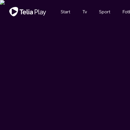
Viktigt meddelande
Start
Tv
Sport
Fot