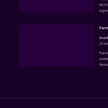
till 
egen
Farm
Avsni
21 mi
Farm
unde
farm