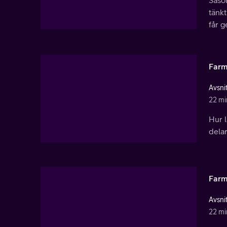
Säson
tänk
får g
Farm
Avsnit
22 mi
Hur l
dela
Farm
Avsnit
22 mi