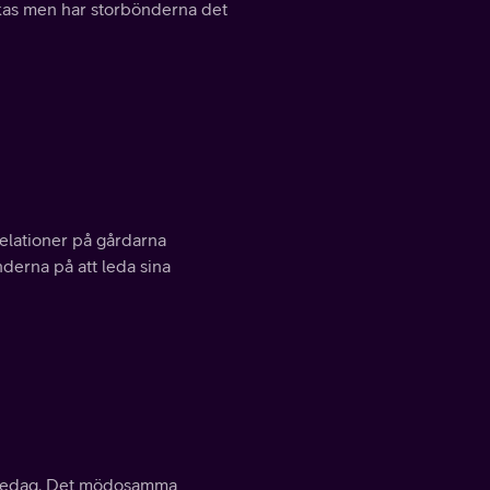
kas men har storbönderna det
relationer på gårdarna
derna på att leda sina
elsedag. Det mödosamma