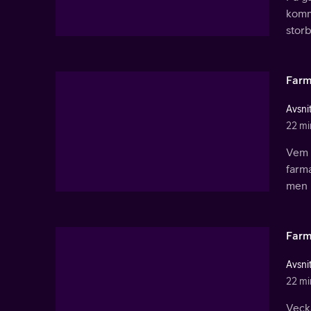
komm
storb
Farm
Avsnit
22 mi
Vem 
farm
men h
Farm
Avsnit
22 mi
Vecka