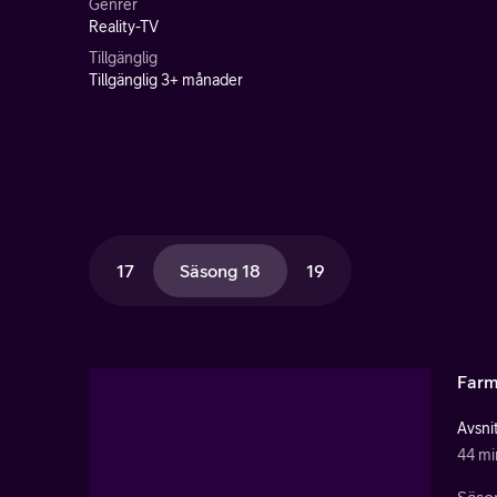
Genrer
Reality-TV
Tillgänglig
Tillgänglig 3+ månader
17
Säsong 18
19
Farm
Avsnit
44 mi