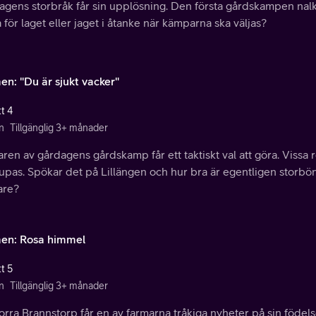
agens storbråk får sin upplösning. Den första gårdskampen nal
 för laget eller jaget i åtanke när kämparna ska väljas?
en: "Du är sjukt vacker"
t 4
n
Tillgänglig 3+ månader
ren av gårdagens gårdskamp får ett taktiskt val att göra. Vissa 
upas. Spökar det på Lillängen och hur bra är egentligen storbön
are?
en: Rosa himmel
t 5
n
Tillgänglig 3+ månader
orra Brannstorp får en av farmarna tråkiga nyheter på sin föd