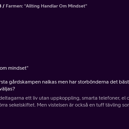
8
Farmen: “Allting Handlar Om Mindset"
r om mindset"
örsta gårdskampen nalkas men har storbönderna det bäs
väljas?
eltagarna ett liv utan uppkoppling, smarta telefoner, el 
ra sekelskiftet. Men vistelsen är också en tuff tävling s