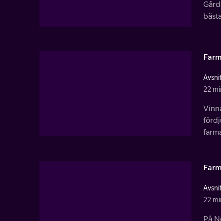
Gård
bästa
Farm
Avsnit
22 mi
Vinna
fördj
farm
Farm
Avsnit
22 mi
På N