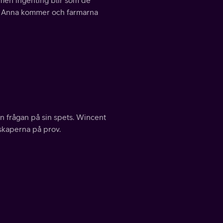
 men ingenting blir som de
g. Anna kommer och farmarna
en frågan på sin spets. Wincent
skaperna på prov.