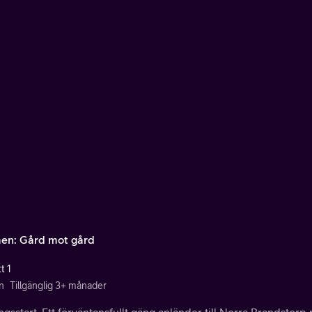
en: Gård mot gård
t 1
n
Tillgänglig 3+ månader