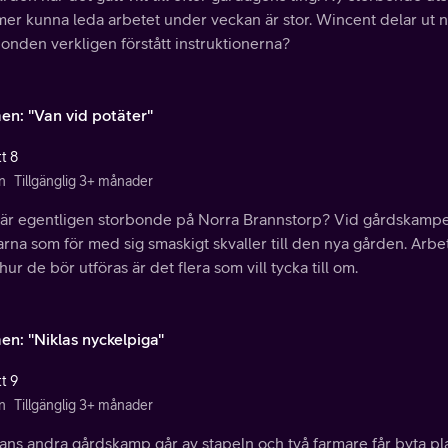
er kunna leda arbetet under veckan är stor. Wincent delar ut
onden verkligen förstått instruktionerna?
en: "Van vid potäter"
t 8
n
Tillgänglig 3+ månader
är egentligen storbonde på Norra Brannstorp? Vid gårdskampen
arna som för med sig smaskigt skvaller till den nya gården. Ar
ur de bör utföras är det flera som vill tycka till om.
en: "Niklas nyckelpiga"
t 9
n
Tillgänglig 3+ månader
ns andra gårdskamp går av stapeln och två farmare får byta pla