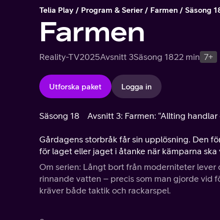
Telia Play
Program & Serier
Farmen
Säsong 1
Farmen
Reality-TV
2025
Avsnitt 3
Säsong 18
22 min
7+
Utforska paket
Logga in
Säsong 18
Avsnitt 3: Farmen: “Allting handla
Gårdagens storbråk får sin upplösning. Den f
för laget eller jaget i åtanke när kämparna ska 
Om serien: Långt bort från moderniteter lever d
rinnande vatten – precis som man gjorde vid för
kräver både taktik och rackarspel.