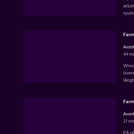
arbe
njutn
Farme
Avsnit
44 mi
Winc
över
lång
Farm
Avsnit
21 mi
På gå