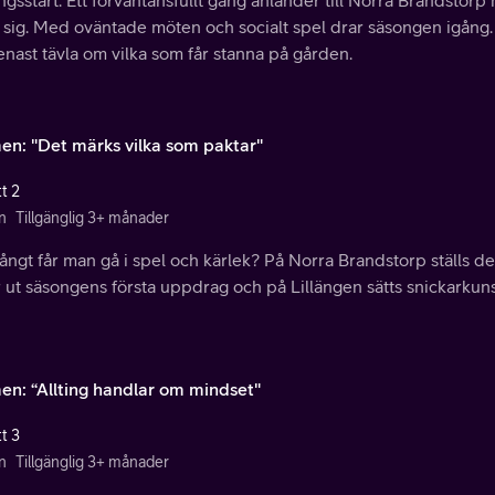
gsstart. Ett förväntansfullt gäng anländer till Norra Brandstorp
t sig. Med oväntade möten och socialt spel drar säsongen igån
enast tävla om vilka som får stanna på gården.
en: "Det märks vilka som paktar"
t 2
n
Tillgänglig 3+ månader
ångt får man gå i spel och kärlek? På Norra Brandstorp ställs d
r ut säsongens första uppdrag och på Lillängen sätts snickarkun
en: “Allting handlar om mindset"
t 3
n
Tillgänglig 3+ månader