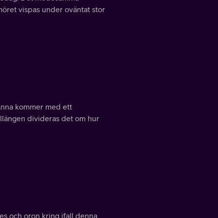
öret vispas under oväntat stor
 Anna kommer med ett
illängen divideras det om hur
ses och oron kring ifall denna