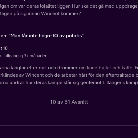
frågan om var deras lojalitet ligger. Hur ska det gå med uppdrag
tligen på sig innan Wincent kommer?
en: "Man får inte högre IQ av potatis"
tt 10
n
Tillgänglig 3+ månader
arna längtar efter mat och drömmer om kanelbullar och kaffe. 
rkändes av Wincent och de arbetar hårt för den eftertraktade b
arna undrar hur deras kämpe står sig gentemot Lillängens käm
10 av 51 Avsnitt