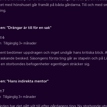
tet med hönshuset går framåt på båda gårdarna. Till och med sm
ing.
n: "Drängar är till för en sak"
t 6
n
Tillgänglig 3+ månader
ent bedömer uppdragen och inget undgår hans kritiska blick.
raskande besked. Säsongens första ting går av stapeln och på L
t en storbondes befogenheter egentligen sträcker sig.
en: "Hans indirekta mentor"
t 7
n
Tillgänglig 3+ månader
rden har det gått vilt till efter gårdagens ting. Ny storbonde ut