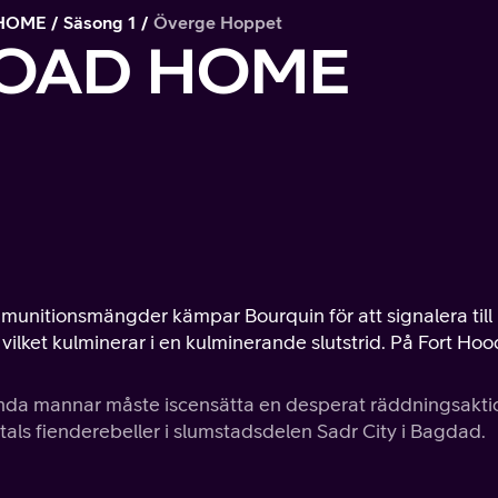
 HOME
Säsong 1
Överge Hoppet
ROAD HOME
nitionsmängder kämpar Bourquin för att signalera till
s, vilket kulminerar i en kulminerande slutstrid. På Fort Hoo
lända mannar måste iscensätta en desperat räddningsakti
ntals fienderebeller i slumstadsdelen Sadr City i Bagdad.