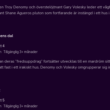
n Troy Denomy och överstelöjtnant Gary Volesky leder ett vågha
ant Shane Agueros pluton som fortfarande är instängd i ett hus i 
dens dal
t 4
n
Tillgänglig 3+ månader
 deras ”fredsuppdrag” fortsätter utvecklas till en mardröm sitt
att fast i ett irakiskt hus. Denomy och Volesky omgrupperar sig i
t
t 5
n
Tillgänglig 3+ månader