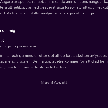
Augero ur spel och snabbt minskande ammunitionsmängder käm
lera till helikoptrar i ett desperat sista försök att hittas, vilket
trid. På Fort Hood ställs familjerna inför egna utmaningar.
 om mig
t 8
n
Tillgänglig 3+ månader
timmar och sju minuter efter det att de första skotten avfyrade
 kavalleridivisionen. Denna upplevelse kommer för alltid att he
jer, men först måste de stupade hedras.
8 av 8 Avsnitt