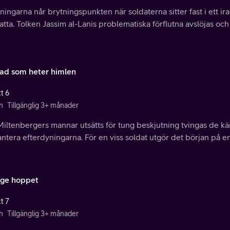
ingarna når brytningspunkten när soldaterna sitter fast i ett ira
tta. Tolken Jassim al-Lanis problematiska förflutna avslöjas och h
tad som heter himlen
t 6
n
Tillgänglig 3+ månader
Miltenbergers mannar utsätts för tung beskjutning tvingas de kä
antera efterdyningarna. För en viss soldat utgör det början på e
ge hoppet
t 7
n
Tillgänglig 3+ månader