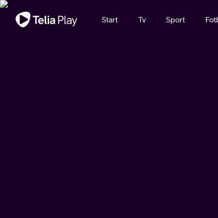
Viktigt meddelande
Start
Tv
Sport
Fot