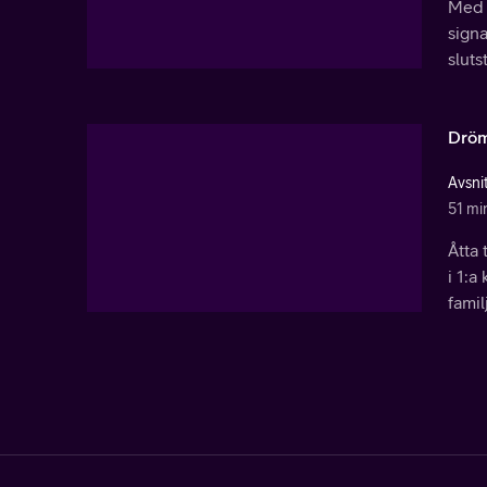
Med 
signa
sluts
Dröm
Avsnit
51 mi
Åtta 
i 1:a
famil