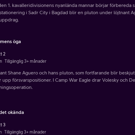
en 1. kavalleridivisionens nyanlända mannar börjar förbereda sig
stationering i Sadr City i Bagdad blir en pluton under löjtnant 
nuppdrag.
ormens öga
t 2
n
Tillgänglig 3+ månader
ant Shane Aguero och hans pluton, som fortfarande blir beskjut
er upp försvarspositioner. I Camp War Eagle drar Volesky och 
ningsoperation.
det okända
t 3
n
Tillgänglig 3+ månader