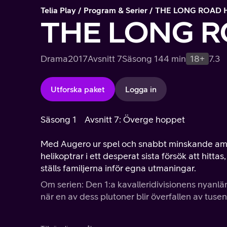
Telia Play
Program & Serier
THE LONG ROAD
THE LONG 
Drama
2017
Avsnitt 7
Säsong 1
44 min
18+
7.3
Utforska paket
Logga in
Säsong 1
Avsnitt 7: Överge hoppet
Med Augero ur spel och snabbt minskande ammu
helikoptrar i ett desperat sista försök att hitta
ställs familjerna inför egna utmaningar.
Om serien: Den 1:a kavalleridivisionens nyan
när en av dess plutoner blir överfallen av tuse