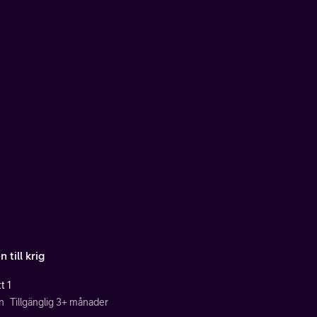
 till krig
t 1
n
Tillgänglig 3+ månader