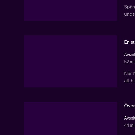
Spänn
undsa
En s
Avsnit
52 mi
När 
att h
Över
Avsnit
44 mi