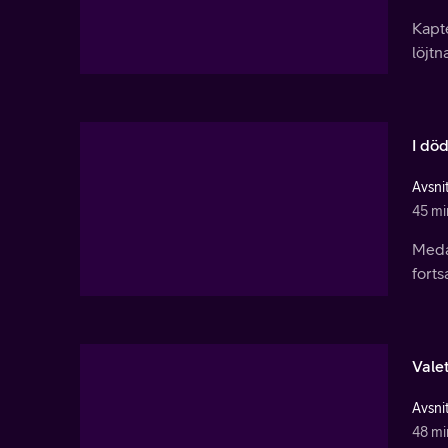
Kapte
löjtn
I dö
Avsnit
45 mi
Medan
forts
Vale
Avsnit
48 mi