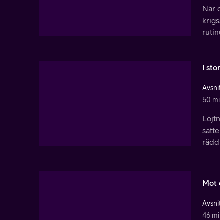
När d
krigs
ruti
I st
Avsnit
50 mi
Löjtn
sätt
rädd
Mot 
Avsnit
46 mi