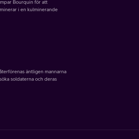
par Bourquin för att
 kulminerar i en kulminerande
s återförenas äntligen mannarna
msöka soldaterna och deras