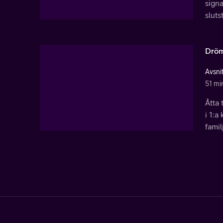
signa
sluts
Dröm
Avsnit
51 mi
Åtta 
i 1:a
famil