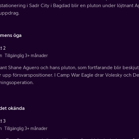
stationering i Sadr City i Bagdad blir en pluton under löjtnant 
nuppdrag.
ormens öga
t 2
n
Tillgänglig 3+ månader
ant Shane Aguero och hans pluton, som fortfarande blir beskjut
er upp försvarspositioner. I Camp War Eagle drar Volesky och 
ningsoperation.
det okända
t 3
n
Tillgänglig 3+ månader