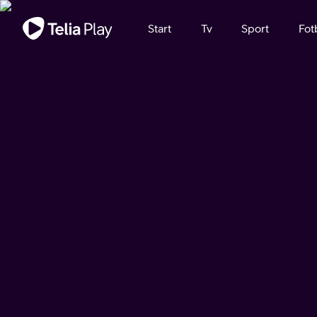
Viktigt meddelande
Start
Tv
Sport
Fot