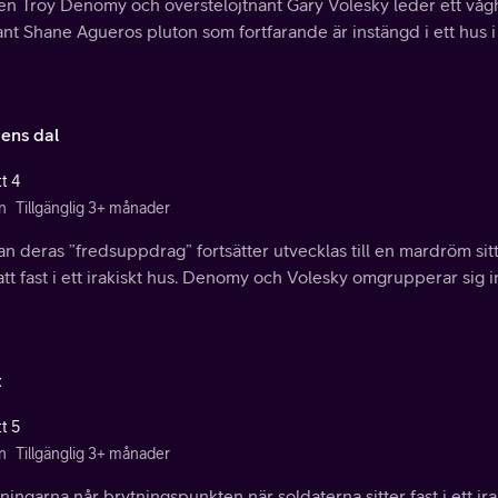
n Troy Denomy och överstelöjtnant Gary Volesky leder ett vågha
ant Shane Agueros pluton som fortfarande är instängd i ett hus i 
dens dal
t 4
n
Tillgänglig 3+ månader
 deras ”fredsuppdrag” fortsätter utvecklas till en mardröm sitt
att fast i ett irakiskt hus. Denomy och Volesky omgrupperar sig i
t
t 5
n
Tillgänglig 3+ månader
ingarna når brytningspunkten när soldaterna sitter fast i ett ira