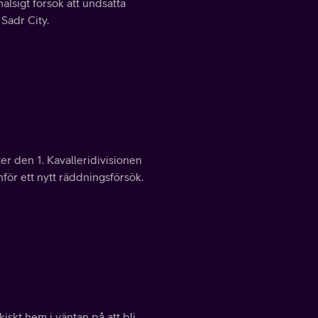
lsigt försök att undsätta
Sadr City.
er den 1. Kavalleridivisionen
nför ett nytt räddningsförsök.
kiskt hem i väntan på att bli