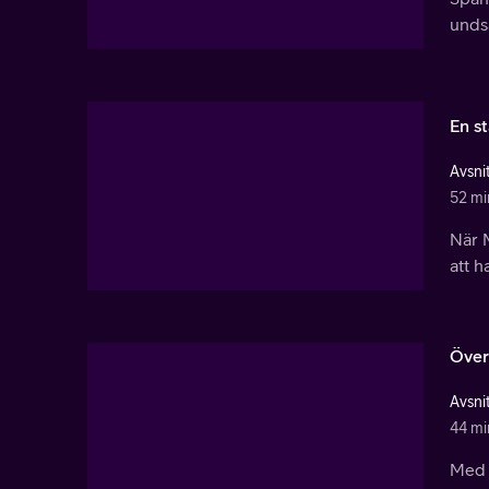
undsa
En s
Avsnit
52 mi
När 
att h
Över
Avsnit
44 mi
Med 