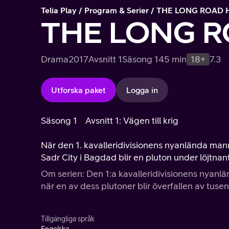
Telia Play
Program & Serier
THE LONG ROAD
THE LONG 
Drama
2017
Avsnitt 1
Säsong 1
45 min
18+
7.3
Utforska paket
Logga in
Säsong 1
Avsnitt 1: Vägen till krig
När den 1. kavalleridivisionens nyanlända manna
Sadr City i Bagdad blir en pluton under löjtna
Om serien: Den 1:a kavalleridivisionens nyan
när en av dess plutoner blir överfallen av tuse
Tillgängliga språk