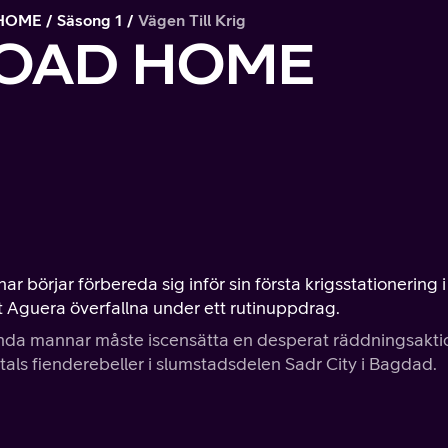
 HOME
Säsong 1
Vägen Till Krig
ROAD HOME
r börjar förbereda sig inför sin första krigsstationering i
nt Aguera överfallna under ett rutinuppdrag.
lända mannar måste iscensätta en desperat räddningsakti
ntals fienderebeller i slumstadsdelen Sadr City i Bagdad.