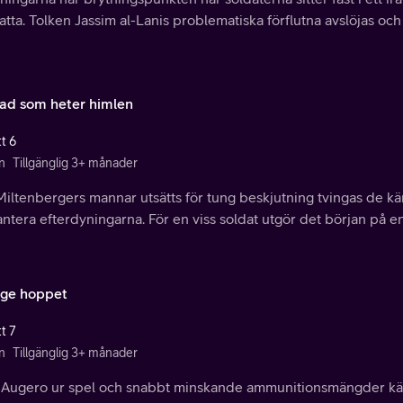
tta. Tolken Jassim al-Lanis problematiska förflutna avslöjas och h
tad som heter himlen
t 6
n
Tillgänglig 3+ månader
Miltenbergers mannar utsätts för tung beskjutning tvingas de kä
antera efterdyningarna. För en viss soldat utgör det början på e
ge hoppet
t 7
n
Tillgänglig 3+ månader
Augero ur spel och snabbt minskande ammunitionsmängder käm