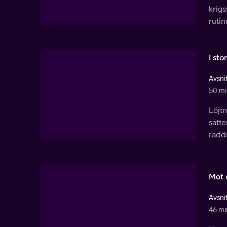
krigs
ruti
I st
Avsnit
50 mi
Löjtn
sätt
rädd
Mot 
Avsnit
46 mi