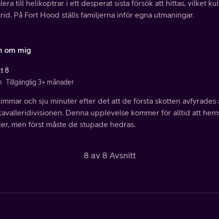
lera till helikoptrar i ett desperat sista försök att hittas, vilket
trid. På Fort Hood ställs familjerna inför egna utmaningar.
 om mig
t 8
n
Tillgänglig 3+ månader
timmar och sju minuter efter det att de första skotten avfyrade
 kavalleridivisionen. Denna upplevelse kommer för alltid att he
jer, men först måste de stupade hedras.
8 av 8 Avsnitt