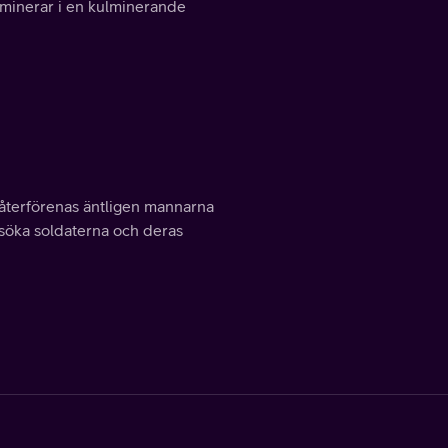
 kulminerar i en kulminerande
s återförenas äntligen mannarna
msöka soldaterna och deras