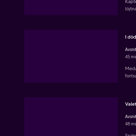
Kapte
löjtn
I dö
Avsnit
45 mi
Medan
forts
Vale
Avsnit
48 mi
Spänn