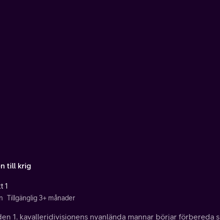
 till krig
t 1
n
Tillgänglig 3+ månader
en 1. kavalleridivisionens nyanlända mannar börjar förbereda sig