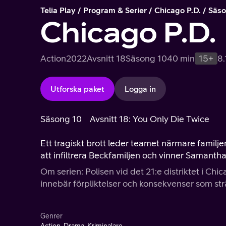
Telia Play
Program & Serier
Chicago P.D.
Säso
Chicago P.D.
Action
2022
Avsnitt 18
Säsong 10
40 min
15+
8.
Utforska paket
Logga in
Säsong 10
Avsnitt 18: You Only Die Twice
Ett tragiskt brott leder teamet närmare famil
att infiltrera Beckfamiljen och vinner Samanth
Om serien: Polisen vid det 21:e distriktet i Chic
innebär förpliktelser och konsekvenser som str
Genrer