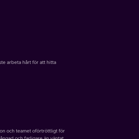
e arbeta hårt för att hitta
 och teamet oförtröttligt för
fångad och farligare än väntat.