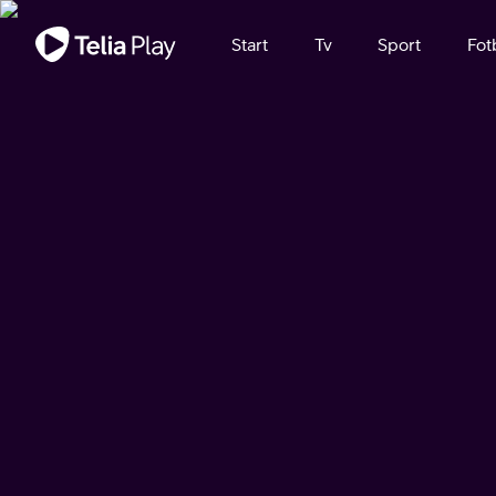
Viktigt meddelande
Start
Tv
Sport
Fot