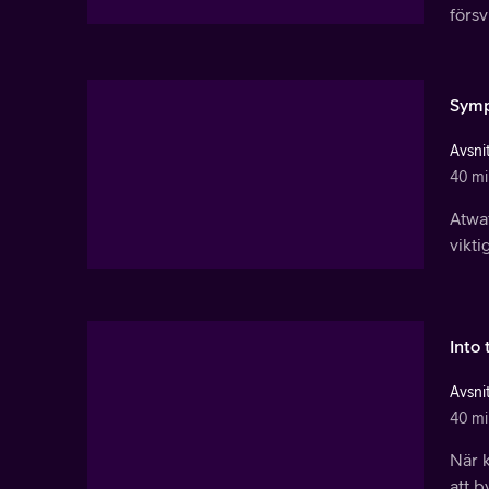
försv
Symp
Avsnit
40 mi
Atwat
vikti
Into
Avsnit
40 mi
När 
att b