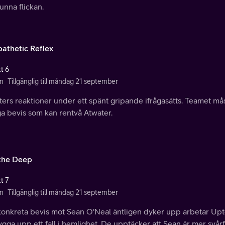
unna flickan.
athetic Reflex
t 6
n
Tillgänglig till måndag 21 september
ers reaktioner under ett spänt gripande ifrågasätts. Teamet måst
ga bevis som kan rentvå Atwater.
 the Deep
t 7
n
Tillgänglig till måndag 21 september
konkreta bevis mot Sean O'Neal äntligen dyker upp arbetar Upton
ygga upp ett fall i hemlighet. De upptäcker att Sean är mer svår