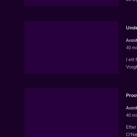
Unde
Avsnit
40 mi
I ett
Voigh
Proo
Avsnit
40 mi
Efte
O'Nea