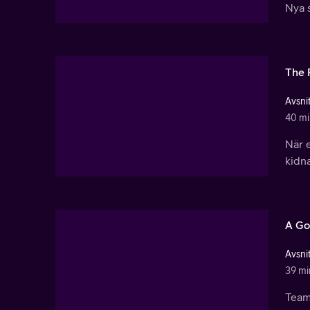
Nya 
The 
Avsnit
40 mi
När 
kidna
A G
Avsnit
39 mi
Teame