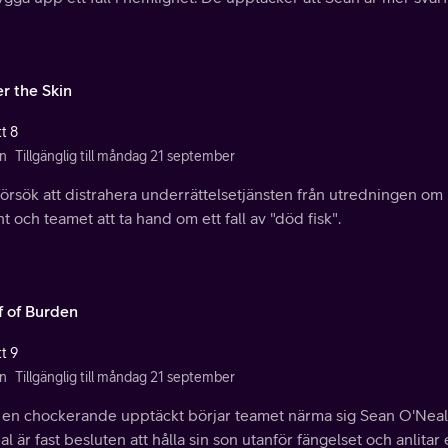
r the Skin
t 8
n
Tillgänglig till måndag 21 september
 försök att distrahera underrättelsetjänsten från utredningen om
t och teamet att ta hand om ett fall av "död fisk".
f of Burden
t 9
n
Tillgänglig till måndag 21 september
r en chockerande upptäckt börjar teamet närma sig Sean O'Neal 
l är fast besluten att hålla sin son utanför fängelset och anlitar