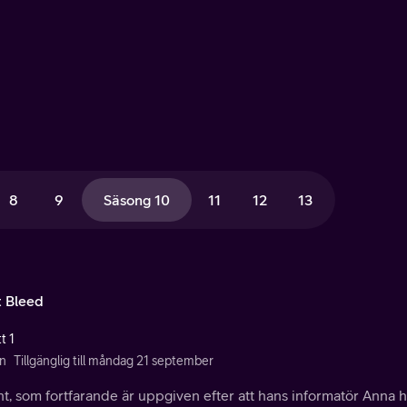
8
9
Säsong 10
11
12
13
t Bleed
t 1
n
Tillgänglig till måndag 21 september
t, som fortfarande är uppgiven efter att hans informatör Anna har 