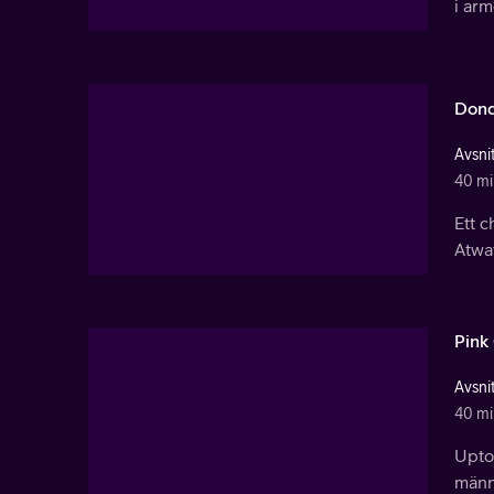
i arm
Dond
Avsnit
40 mi
Ett 
Atwat
Pink
Avsnit
40 mi
Upton
männi