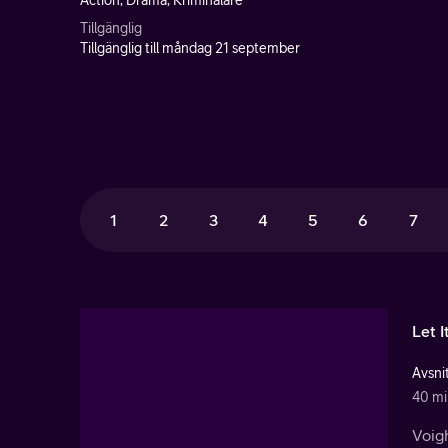
Action, Drama, Kriminalare
Tillgänglig
Tillgänglig till måndag 21 september
1
2
3
4
5
6
7
Let I
Avsnit
40 mi
Voigh