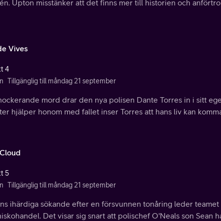
én. Upton misstänker att det finns mer till historien och anförtror 
e Vives
t 4
n
Tillgänglig till måndag 21 september
chockerande mord drar den nya polisen Dante Torres in i sitt eg
er hjälper honom med fallet inser Torres att hans liv kan komma a
 Cloud
t 5
n
Tillgänglig till måndag 21 september
s ihärdiga sökande efter en försvunnen tonåring leder teamet in
skohandel. Det visar sig snart att polischef O'Neals son Sean ha