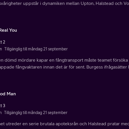
svårigheter uppstår i dynamiken mellan Upton, Halstead och Voi
Real You
t 2
n
Tillgänglig till måndag 21 september
en dömd mördare kapar en fångtransport måste teamet försöka
ppade fångvaktaren innan det är för sent. Burgess ifrågasätter Ru
ood Man
t 3
n
Tillgänglig till måndag 21 september
t utreder en serie brutala apoteksrån och Halstead pratar med 