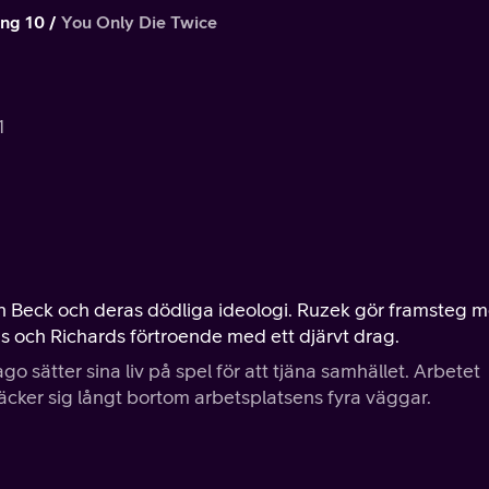
ng 10
You Only Die Twice
1
jen Beck och deras dödliga ideologi. Ruzek gör framsteg 
as och Richards förtroende med ett djärvt drag.
ago sätter sina liv på spel för att tjäna samhället. Arbetet
äcker sig långt bortom arbetsplatsens fyra väggar.