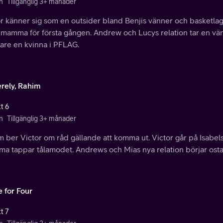
n
Tillgänglig 3+ månader
r känner sig som en outsider bland Benjis vänner och basketlage
 mamma för första gången. Andrew och Lucys relation tar en 
are en kvinna i PFLAG.
erely, Rahim
t 6
n
Tillgänglig 3+ månader
 ber Victor om råd gällande att komma ut. Victor går på Isabels 
a tappar tålamodet. Andrews och Mias nya relation börjar osta
e for Four
t 7