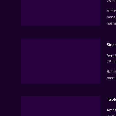
28 mi
Victo
hans
närm
Sinc
Avsnit
29 mi
Rahim
mamm
Tabl
Avsnit