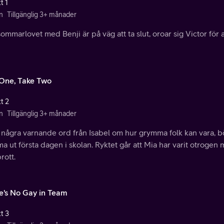
t 1
n
Tillgänglig 3+ månader
ommarlovet med Benji är på väg att ta slut, oroar sig Victor för att
One, Take Two
t 2
n
Tillgänglig 3+ månader
 några varnande ord från Isabel om hur grymma folk kan vara, bör
 ut första dagen i skolan. Ryktet går att Mia har varit otrogen 
rott.
e's No Gay in Team
t 3