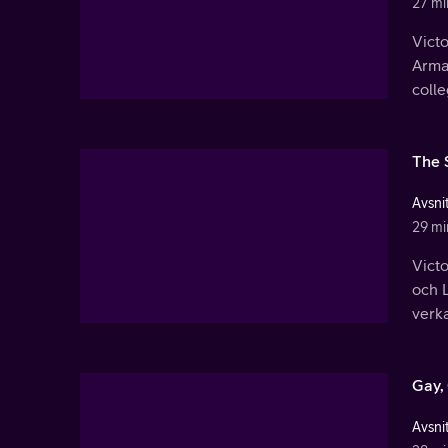
27 mi
Victo
Arman
colle
The 
Avsnit
29 mi
Victo
och L
verka
Gay,
Avsnit