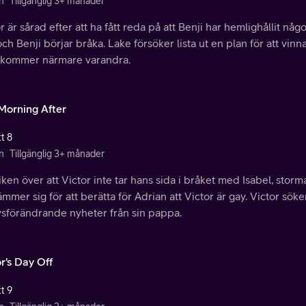
n
Tillgänglig 3+ månader
r är sårad efter att ha fått reda på att Benji har hemlighållit något
ch Benji börjar bråka. Lake försöker lista ut en plan för att vinn
r kommer närmare varandra.
Morning After
t 8
n
Tillgänglig 3+ månader
ken över att Victor inte tar hans sida i bråket med Isabel, stor
mmer sig för att berätta för Adrian att Victor är gay. Victor söke
vsförändrande nyheter från sin pappa.
r's Day Off
t 9