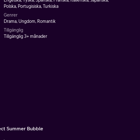
Engelska, Tyska, Spanska, Franska, Italienska, Japanska,
Polska, Portugisiska, Turkiska
Genrer
Drama, Ungdom, Romantik
Tillgänglig
Tillgänglig 3+ månader
ect Summer Bubble