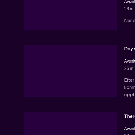
Avsnit
28 mi
När s
Day 
Avsnit
25 mi
Efter
komma
uppb
Ther
Avsnit