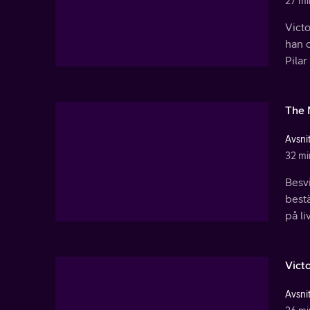
27 mi
Victo
han o
Pila
The 
Avsnit
32 mi
Besvi
bestä
på li
Victo
Avsnit