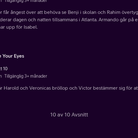
n
Tillgänglig 3+ månader
r får ångest över att behöva se Benji i skolan och Rahim överty
derar dagen och natten tillsammans i Atlanta. Armando går på e
r upp för Isabel.
e Your Eyes
tt 10
n
Tillgänglig 3+ månader
r Harold och Veronicas bröllop och Victor bestämmer sig för at
10 av 10 Avsnitt