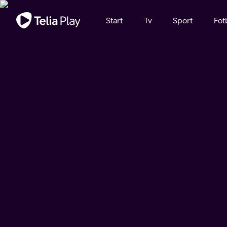
Viktigt meddelande
Start
Tv
Sport
Fot