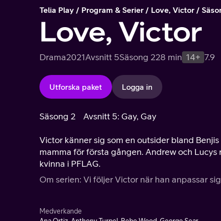
Telia Play
Program & Serier
Love, Victor
Säso
Love, Victor
Drama
2021
Avsnitt 5
Säsong 2
28 min
14+
7.9
Utforska paket
Logga in
Säsong 2
Avsnitt 5: Gay, Gay
Victor känner sig som en outsider bland Benjis
mamma för första gången. Andrew och Lucys 
kvinna i PFLAG.
Om serien: Vi följer Victor när han anpassar si
Medverkande