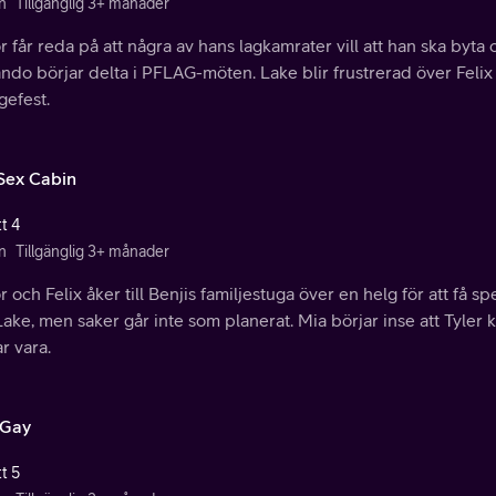
n
Tillgänglig 3+ månader
r får reda på att några av hans lagkamrater vill att han ska byt
do börjar delta i PFLAG-möten. Lake blir frustrerad över Felix
gefest.
Sex Cabin
t 4
n
Tillgänglig 3+ månader
r och Felix åker till Benjis familjestuga över en helg för att få 
ake, men saker går inte som planerat. Mia börjar inse att Tyler k
r vara.
 Gay
t 5