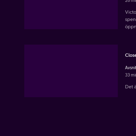
26 mi
Victo
spen
öppna
Clos
Avsni
33 mi
Det ä