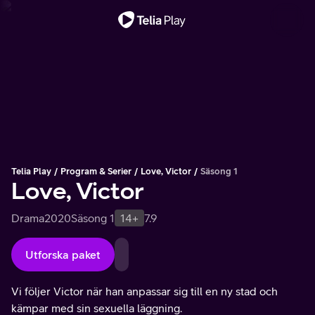
Viktigt meddelande
Telia Play
Program & Serier
Love, Victor
Säsong 1
Love, Victor
Drama
2020
Säsong 1
14+
7.9
Utforska paket
Vi följer Victor när han anpassar sig till en ny stad och
kämpar med sin sexuella läggning.