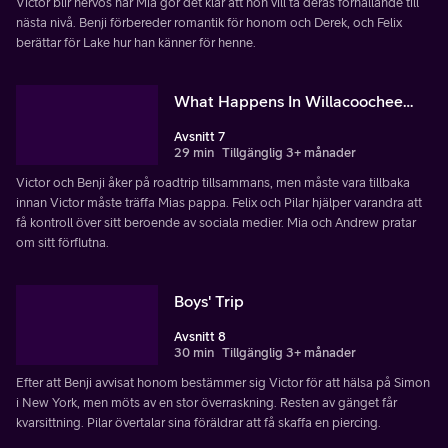
Victor blir nervös när Mia gör det klar att hon vill ta deras förhållande till
nästa nivå. Benji förbereder romantik för honom och Derek, och Felix
berättar för Lake hur han känner för henne.
What Happens In Willacoochee…
Avsnitt 7
29 min
Tillgänglig 3+ månader
Victor och Benji åker på roadtrip tillsammans, men måste vara tillbaka
innan Victor måste träffa Mias pappa. Felix och Pilar hjälper varandra att
få kontroll över sitt beroende av sociala medier. Mia och Andrew pratar
om sitt förflutna.
Boys' Trip
Avsnitt 8
30 min
Tillgänglig 3+ månader
Efter att Benji avvisat honom bestämmer sig Victor för att hälsa på Simon
i New York, men möts av en stor överraskning. Resten av gänget får
kvarsittning. Pilar övertalar sina föräldrar att få skaffa en piercing.