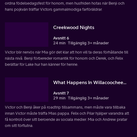
ordna födelsedagsfest för honom, men husfriden hotas när Benji och
hans pojkvän träffar Victors gammalmodiga farföräldrar.
Creekwood Nights
Avsnitt 6
24 min
Tillgänglig 3+ månader
Victor blir nervös när Mia gör det klar att hon vill ta deras förhållande till
nästa nivå. Benji förbereder romantik för honom och Derek, och Felix
berättar för Lake hur han känner för henne.
What Happens In Willacoochee…
Avsnitt 7
29 min
Tillgänglig 3+ månader
Victor och Benji åker på roadtrip tillsammans, men måste vara tillbaka
innan Victor måste träffa Mias pappa. Felix och Pilar hjälper varandra att
få kontroll över sitt beroende av sociala medier. Mia och Andrew pratar
om sitt förflutna.