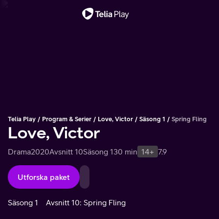
Viktigt meddelande
Telia Play
Program & Serier
Love, Victor
Säsong 1
Spring Fling
Love, Victor
Drama
2020
Avsnitt 10
Säsong 1
30 min
14+
7.9
Utforska paket
Säsong 1
Avsnitt 10: Spring Fling