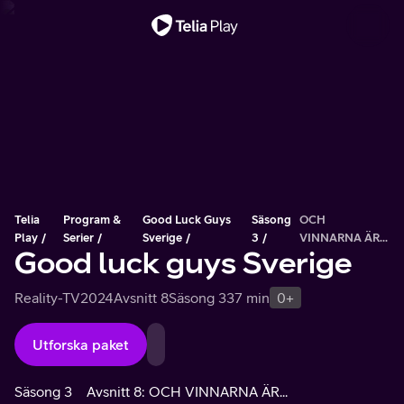
Viktigt meddelande
Telia
Program &
Good Luck Guys
Säsong
OCH
Play
Serier
Sverige
3
VINNARNA ÄR...
Good luck guys Sverige
Reality-TV
2024
Avsnitt 8
Säsong 3
37 min
0+
Utforska paket
Säsong 3
Avsnitt 8: OCH VINNARNA ÄR...