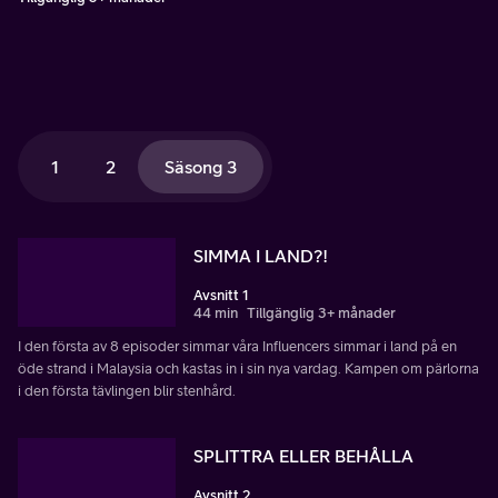
1
2
Säsong 3
SIMMA I LAND?!
Avsnitt 1
44 min
Tillgänglig 3+ månader
I den första av 8 episoder simmar våra Influencers simmar i land på en
öde strand i Malaysia och kastas in i sin nya vardag. Kampen om pärlorna
i den första tävlingen blir stenhård.
SPLITTRA ELLER BEHÅLLA
Avsnitt 2