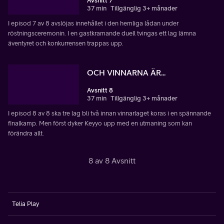
Avsnitt 7
37 min
Tillgänglig 3+ månader
I episod 7 av 8 avslöjas innehållet i den hemliga lådan under
röstningsceremonin. I en gastkramande duell tvingas ett lag lämna
äventyret och konkurrensen trappas upp.
OCH VINNARNA ÄR...
Avsnitt 8
37 min
Tillgänglig 3+ månader
I episod 8 av 8 ska tre lag bli två innan vinnarlaget koras i en spännande
finalkamp. Men först dyker Keyyo upp med en utmaning som kan
förändra allt.
8 av 8 Avsnitt
Telia Play