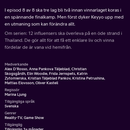
I episod 8 av 8 ska tre lag bli två innan vinnarlaget koras i
en spännande finalkamp. Men först dyker Keyyo upp med
en utmaning som kan förändra allt.
Om serien: 12 influensers ska överleva på en öde strand i
Thailand. De gör allt för att få ett enklare liv och vinna
fördelar de är vana vid hemifrån.
Medverkande
Alex D'Rosso, Anna Pankova Täljeblad, Christian
Skogsgårdh, Elin Woodie, Frida Jernspets, Katrin
Zytomierska, Kristian Täljeblad Pankov, Kristina Petrushina,
Mattias Elovsson, Oliver Kastell
Regissör
Marina Ljung
Tillgängliga språk
Svenska
Genrer
Reality-TV, Game Show
Tillgänglig
Tillgänglig 3+ månader