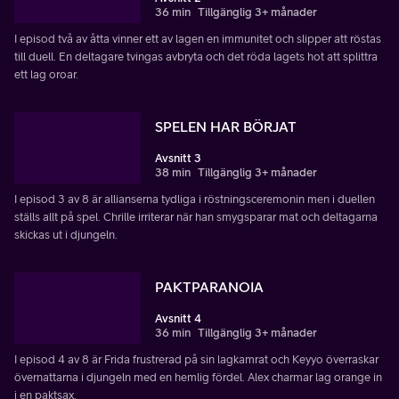
36 min
Tillgänglig 3+ månader
I episod två av åtta vinner ett av lagen en immunitet och slipper att röstas
till duell. En deltagare tvingas avbryta och det röda lagets hot att splittra
ett lag oroar.
SPELEN HAR BÖRJAT
Avsnitt 3
38 min
Tillgänglig 3+ månader
I episod 3 av 8 är allianserna tydliga i röstningsceremonin men i duellen
ställs allt på spel. Chrille irriterar när han smygsparar mat och deltagarna
skickas ut i djungeln.
PAKTPARANOIA
Avsnitt 4
36 min
Tillgänglig 3+ månader
I episod 4 av 8 är Frida frustrerad på sin lagkamrat och Keyyo överraskar
övernattarna i djungeln med en hemlig fördel. Alex charmar lag orange in
i en paktsax.