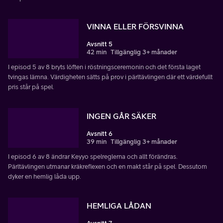
VINNA ELLER FÖRSVINNA
Avsnitt 5
42 min
Tillgänglig 3+ månader
I episod 5 av 8 bryts löften i röstningsceremonin och det första laget
tvingas lämna. Värdigheten sätts på prov i pärltävlingen där ett värdefullt
pris står på spel.
INGEN GÅR SÄKER
Avsnitt 6
39 min
Tillgänglig 3+ månader
I episod 6 av 8 ändrar Keyyo spelreglerna och allt förändras.
Pärltävlingen utmanar kräkreflexen och en makt står på spel. Dessutom
dyker en hemlig låda upp.
HEMLIGA LÅDAN