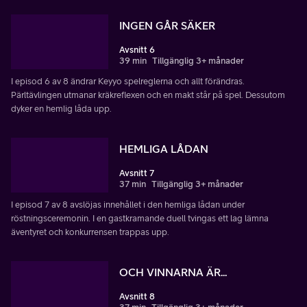
INGEN GÅR SÄKER
Avsnitt 6
39 min
Tillgänglig 3+ månader
I episod 6 av 8 ändrar Keyyo spelreglerna och allt förändras.
Pärltävlingen utmanar kräkreflexen och en makt står på spel. Dessutom
dyker en hemlig låda upp.
HEMLIGA LÅDAN
Avsnitt 7
37 min
Tillgänglig 3+ månader
I episod 7 av 8 avslöjas innehållet i den hemliga lådan under
röstningsceremonin. I en gastkramande duell tvingas ett lag lämna
äventyret och konkurrensen trappas upp.
OCH VINNARNA ÄR...
Avsnitt 8