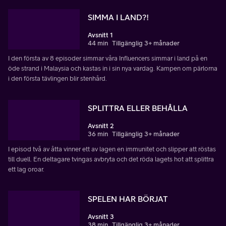
SIMMA I LAND?!
Avsnitt 1
44 min
Tillgänglig 3+ månader
I den första av 8 episoder simmar våra Influencers simmar i land på en
öde strand i Malaysia och kastas in i sin nya vardag. Kampen om pärlorna
i den första tävlingen blir stenhård.
SPLITTRA ELLER BEHÅLLA
Avsnitt 2
36 min
Tillgänglig 3+ månader
I episod två av åtta vinner ett av lagen en immunitet och slipper att röstas
till duell. En deltagare tvingas avbryta och det röda lagets hot att splittra
ett lag oroar.
SPELEN HAR BÖRJAT
Avsnitt 3
38 min
Tillgänglig 3+ månader