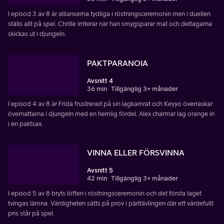
I episod 3 av 8 är allianserna tydliga i röstningsceremonin men i duellen
ställs allt på spel. Chrille irriterar när han smygsparar mat och deltagarna
skickas ut i djungeln.
PAKTPARANOIA
Avsnitt 4
36 min
Tillgänglig 3+ månader
I episod 4 av 8 är Frida frustrerad på sin lagkamrat och Keyyo överraskar
övernattarna i djungeln med en hemlig fördel. Alex charmar lag orange in
i en paktsax.
VINNA ELLER FÖRSVINNA
Avsnitt 5
42 min
Tillgänglig 3+ månader
I episod 5 av 8 bryts löften i röstningsceremonin och det första laget
tvingas lämna. Värdigheten sätts på prov i pärltävlingen där ett värdefullt
pris står på spel.