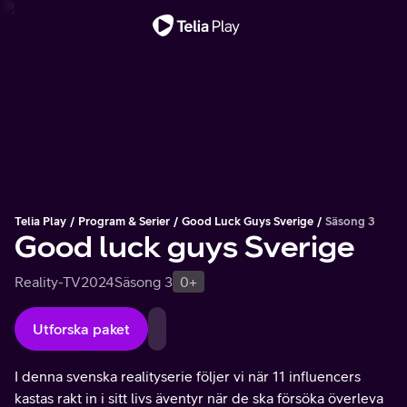
Viktigt meddelande
Telia Play
Program & Serier
Good Luck Guys Sverige
Säsong 3
Good luck guys Sverige
Reality-TV
2024
Säsong 3
0+
Utforska paket
I denna svenska realityserie följer vi när 11 influencers
kastas rakt in i sitt livs äventyr när de ska försöka överleva