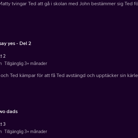
atty tvingar Ted att gå i skolan med John bestämmer sig Ted för 
say yes - Del 2
t 2
n
Tillgänglig 3+ månader
och Ted kämpar för att få Ted avstängd och upptäcker sin kärlek t
wo dads
t 3
n
Tillgänglig 3+ månader