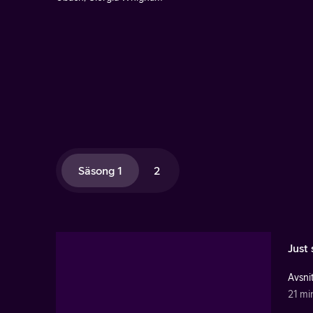
Säsong 1
2
Just 
Avsnit
21 mi