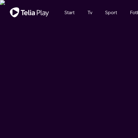
Viktigt meddelande
Start
Tv
Sport
Fot