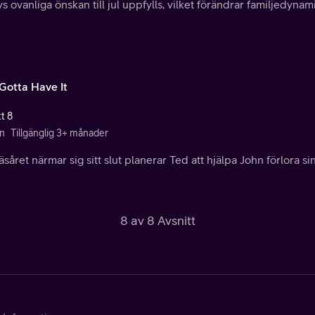
s ovanliga önskan till jul uppfylls, vilket förändrar familjedyna
 Gotta Have It
t 8
n
Tillgänglig 3+ månader
äsåret närmar sig sitt slut planerar Ted att hjälpa John förlora si
8 av 8 Avsnitt