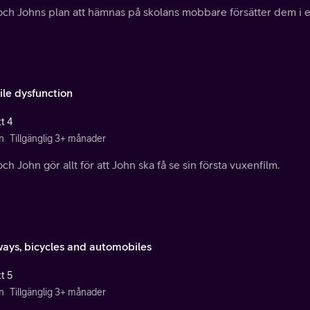
ch Johns plan att hämnas på skolans mobbare försätter dem i en
ile dysfunction
t 4
n
Tillgänglig 3+ månader
ch John gör allt för att John ska få se sin första vuxenfilm.
ays, bicycles and automobiles
t 5
n
Tillgänglig 3+ månader