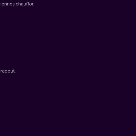
hennes chaufför.
erapeut.