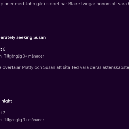
planer med John går i stöpet när Blaire tvingar honom att vara 
erately seeking Susan
t 6
n
Tillgänglig 3+ månader
e övertalar Matty och Susan att låta Ted vara deras äktenskapst
 night
t 7
n
Tillgänglig 3+ månader