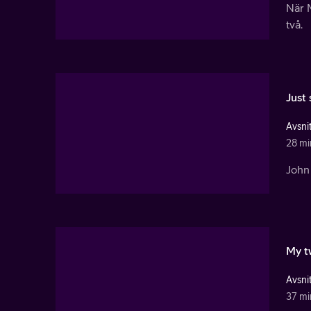
När M
två.
Just 
Avsnit
28 mi
John 
My t
Avsnit
37 mi