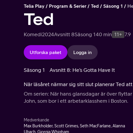
Telia Play
Program & Serier
Ted
Säsong 1
He
Ted
Komedi
2024
Avsnitt 8
Säsong 1
40 min
11+
7.9
Utforska paket
Logga in
Säsong 1
Avsnitt 8: He’s Gotta Have It
När läsåret närmar sig sitt slut planerar Ted att
Om serien: När hans glansdagar är över flyttar 
John, som bor i ett arbetarklasshem i Boston.
Medverkande
Max Burkholder, Scott Grimes, Seth MacFarlane, Alanna
Ubach, Giorgia Whigham