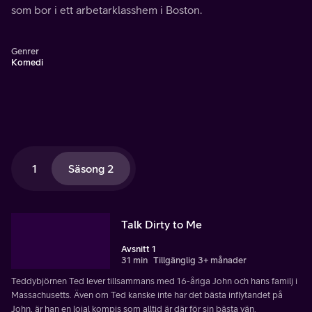
som bor i ett arbetarklasshem i Boston.
Genrer
Komedi
1
Säsong 2
Talk Dirty to Me
Avsnitt 1
31 min
Tillgänglig 3+ månader
Teddybjörnen Ted lever tillsammans med 16-åriga John och hans familj i
Massachusetts. Även om Ted kanske inte har det bästa inflytandet på
John, är han en lojal kompis som alltid är där för sin bästa vän.