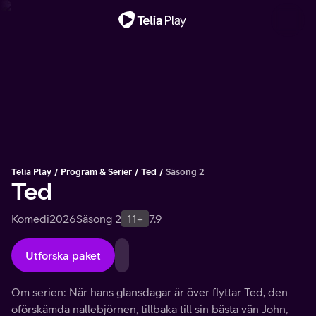
Viktigt meddelande
Telia Play
Program & Serier
Ted
Säsong 2
Ted
Komedi
2026
Säsong 2
11+
7.9
Utforska paket
Om serien: När hans glansdagar är över flyttar Ted, den
oförskämda nallebjörnen, tillbaka till sin bästa vän John,