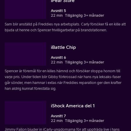
iPear Store
Avsnitt 5
22 min
Tillgänglig 3+ månader
Sam blir anställd på Freddies nya arbetsplats. Carly försöker få en kille att
bjuda ut henne och Spencer frivilligarbetar på brandstationen.
iBattle Chip
Avsnitt 6
22 min
Tillgänglig 3+ månader
Spencer är föremål för en killes hämnd och försöker stoppa honom till
varje pris. Under tiden blir Gibby förkrossad när hans nya leksaks-faser
går sönder, men hamnar i extas när Freddies reparation ger den krafter
han aldrig kunnat föreställa sig.
iShock America del 1
Avsnitt 7
22 min
Tillgänglig 3+ månader
Jimmy Fallon bjuder in iCarly-ungdomarna för att uppträda live i hans