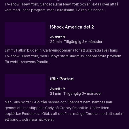
TV-show i New York. Gänget älskar New York och är i extas över att få
vara med i hans program, men i direktsänd TV kan allt hända.
iShock America del 2
Avsnitt 8
22 min
Tillgänglig 3+ månader
Jimmy Fallon bjuder in iCarly-ungdomarna för att uppträda live i hans
TV-show i New York, men Gibbys stora klädmiss innebär stora problem
för webb-showens framtid.
iBlir Portad
Avsnitt 9
21 min
Tillgänglig 3+ månader
När Carly portar T-Bo från hennes och Spencers hem, hämnas han
genom att inte släppa in Carly på Groovy Smoothie. Under tiden
upptäcker Freddie och Gibby att det finns många fördelar med att spela i
ett band... och vissa nackdelar.