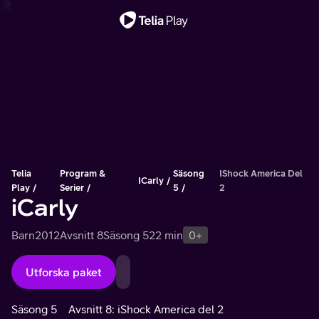
Viktigt meddelande
Telia
Program &
Säsong
IShock America Del
ICarly
Play
Serier
5
2
iCarly
Barn
2012
Avsnitt 8
Säsong 5
22 min
0+
Utforska paket
Säsong 5
Avsnitt 8: iShock America del 2