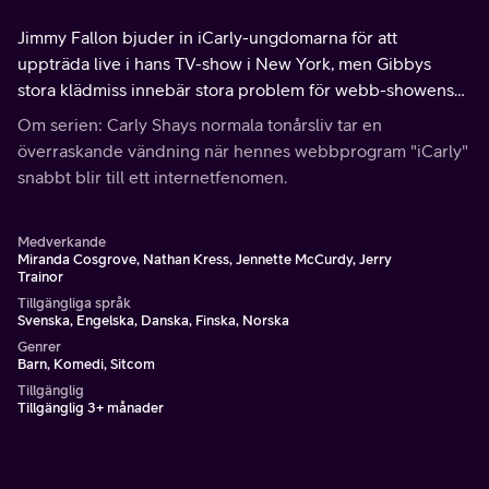
Jimmy Fallon bjuder in iCarly-ungdomarna för att
uppträda live i hans TV-show i New York, men Gibbys
stora klädmiss innebär stora problem för webb-showens
framtid.
Om serien: Carly Shays normala tonårsliv tar en
överraskande vändning när hennes webbprogram "iCarly"
snabbt blir till ett internetfenomen.
Medverkande
Miranda Cosgrove, Nathan Kress, Jennette McCurdy, Jerry
Trainor
Tillgängliga språk
Svenska, Engelska, Danska, Finska, Norska
Genrer
Barn, Komedi, Sitcom
Tillgänglig
Tillgänglig 3+ månader